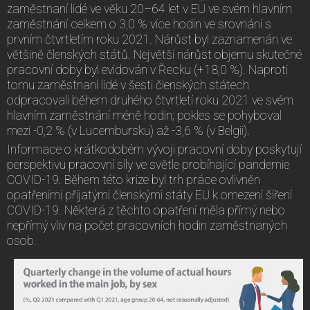
zaměstnaní lidé ve věku 20–64 let v EU ve svém hlavním
zaměstnání celkem o 3,0 % více hodin ve srovnání s
prvním čtvrtletím roku 2021. Nárůst byl zaznamenán ve
většině členských států. Největší nárůst objemu skutečné
pracovní doby byl evidován v Řecku (+18,0 %). Naproti
tomu zaměstnaní lidé v šesti členských státech
odpracovali během druhého čtvrtletí roku 2021 ve svém
hlavním zaměstnání méně hodin; pokles se pohyboval
mezi -0,2 % (v Lucembursku) až -3,6 % (v Belgii).
Informace o krátkodobém vývoji pracovní doby poskytují
perspektivu pracovní síly ve světle probíhající pandemie
COVID-19. Během této krize byl trh práce ovlivněn
opatřeními přijatými členskými státy EU k omezení šíření
COVID-19. Některá z těchto opatření měla přímý nebo
nepřímý vliv na počet pracovních hodin zaměstnaných
osob.