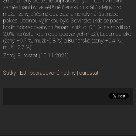
Směr změny skutečně odpracovaných hodin v hlavním
zaměstnání byl ve většině členských států stejný pro
muže i ženy, přičemž oba zaznamenaly nárůst nebo
pokles. Jedinou výjimkou bylo Slovinsko (kde se počet
hodin odpracovaných ženami snížil o -0,1 %, na rozdíl od
2,0% nárůstu hodin odpracovaných muži), Lucembursko
(ženy: +0,7 %, muži: -0,8 %) a Bulharsko (ženy: +0,4 %,
muži: -2,7 %).
Zdroj: Eurostat (15.11.2021)
Štítky
:
EU
|
odpracované hodiny
|
eurostat