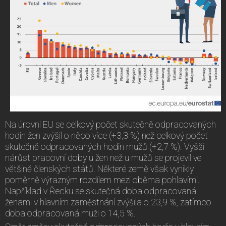
Na úrovni EU se celkový počet skutečně odpracovaných
hodin žen zvýšil o něco více (+3,3 %) než celkový počet
skutečně odpracovaných hodin mužů (+2,7 %). Vyšší
nárůst pracovní doby u žen než u mužů se projevil ve
většině členských států. Některé země však vynikly
poměrně výrazným rozdílem mezi oběma pohlavími.
Například v Řecku se skutečná doba odpracovaná
ženami v hlavním zaměstnání zvýšila o 23,9 %, zatímco
doba odpracovaná muži o 14,5 %.