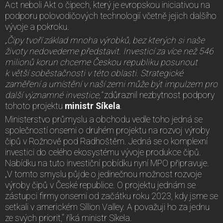
Act neboli Akt o čipech, který je evropskou iniciativou na
podporu polovodičových technologií včetně jejich dalšího
vývoje a pokroku.
„Čipy tvoří základ mnoha výrobků, bez kterých si naše
životy nedovedeme představit. Investicí za více než 546
milionů korun chceme Českou republiku posunout
k větší soběstačnosti v této oblasti. Strategické
zaměření a umístění v naší zemi může být impulzem pro
další významné investice,“
zdůraznil nezbytnost podpory
tohoto projektu
ministr Síkela
.
Ministerstvo průmyslu a obchodu vedle toho jedná se
společností onsemi o druhém projektu na rozvoj výroby
čipů v Rožnově pod Radhoštěm. Jedná se o komplexní
investici do celého ekosystému vývoje produkce čipů.
Nabídku na tuto investiční pobídku nyní MPO připravuje.
„V tomto smyslu půjde o jedinečnou možnost rozvoje
výroby čipů v České republice. O projektu jednám se
zástupci firmy onsemi od začátku roku 2023, kdy jsme se
setkali v americkém Sillion Valley. A považuji ho za jednu
ze svých priorit,“ říká ministr Síkela.