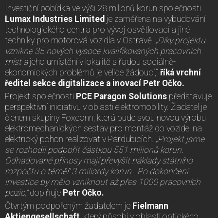
Investiční pobídka ve výši 28 milionů korun společnosti
Lumax Industries Limited
je zaměřena na vybudování
technologického centra pro vývoj osvětlovací a jiné
techniky pro motorová vozidla v Ostravě.
„Díky projektu
vznikne 35 nových vysoce kvalifikovaných pracovních
míst a
jeho umístění v lokalitě s řadou sociálně-
ekonomických problémů je velice žádoucí,“
říká vrchní
ředitel sekce digitalizace a inovací Petr Očko.
Projekt společnosti
PCE Paragon Solutions
představuje
perspektivní iniciativu v oblasti elektromobility. Žadatel je
členem skupiny Foxconn, která bude svou novou výrobu
elektromechanických sestav pro montáž do vozidel na
elektrický pohon realizovat v Pardubicích.
„Projekt jsme
se rozhodli podpořit částkou 551 milionů korun.
Odhadované přínosy mají převýšit náklady státního
rozpočtu o téměř 3 miliardy korun. Po dokončení
investice by mělo vzniknout až přes 1000 pracovních
pozic,“
doplňuje
Petr Očko.
Čtvrtým podpořeným žadatelem je
Fielmann
Aktiengesellschaft
, který působí v oblasti optického