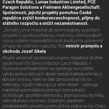
Czech Republic, Lumax Industries Limited, PCE
Paragon Solutions a Fielmann Aktiengesellschaft.
Společnosti, jejichž projekty pomohou České
republice zvýšit konkurenceschopnost, příjmy do
státního rozpočtu a snížit nezaměstnanost.
„Schválili jsme investice do technologicky vyspělých
projektů s vysokou přidanou hodnotou, které podpoří
rozvoj našeho hospodářství a do budoucna významně
přispějí do státního rozpočtu,“
říká
ministr průmyslu a
obchodu Jozef Síkela
.
Projekt americké společnosti onsemi, respektive dceřiné
společnosti ON Semiconductor Czech Republic v
Rožnově pod Radhoštěm se zaměřuje na rozšíření
výroby polovodičových desek na bázi karbidu křemíku s
epitaxní vrstvou, které se dále zpracovávají na tzv.
mikročipy. Využití mikročipů je velmi široké – zahrnuje
například automobilový průmysl, komunikační
technologie, spotřební elektroniku, průmyslovou techniku,
nebo lékařskou techniku. Důležitým aspektem
předkládaného projektu je jeho přímá vazba na tzv. Chips