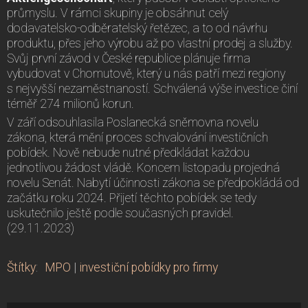
průmyslu. V rámci skupiny je obsáhnut celý
dodavatelsko-odběratelský řetězec, a to od návrhu
produktu, přes jeho výrobu až po vlastní prodej a služby.
Svůj první závod v České republice plánuje firma
vybudovat v Chomutově, který u nás patří mezi regiony
s nejvyšší nezaměstnaností. Schválená výše investice činí
téměř 274 milionů korun.
V září odsouhlasila Poslanecká sněmovna novelu
zákona, která mění proces schvalování investičních
pobídek
.
Nově nebude nutné předkládat každou
jednotlivou žádost vládě. Koncem listopadu projedná
novelu Senát. Nabytí účinnosti zákona se předpokládá od
začátku roku 2024. Přijetí těchto pobídek se tedy
uskutečnilo ještě podle současných pravidel.
(29.11.2023)
Štítky
:
MPO
|
investiční pobídky pro firmy