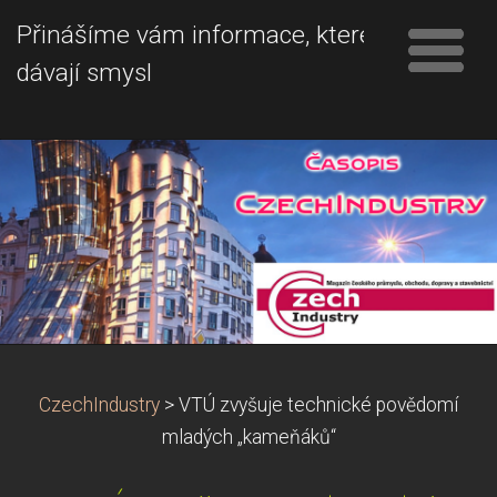
Přinášíme vám informace, které
dávají smysl
CzechIndustry
>
VTÚ zvyšuje technické povědomí
mladých „kameňáků“