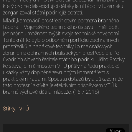
který pro nejdéle existující dětský letní tábor v tuzemsku
zorganizoval státní podnik již potřetí.
Mladí „kameňáci“ prostřednictvím partnera branného
tábora – Vojenského technického ústavu – měli opět
jedinečnou možnost zvýšit svoje technické povědomí.
Tentokrát to bylo o odborném portfoliu záchranných
prostředků a padákové techniky i o malorážových
zbraních a ochranných balistických prostředcích. Po
úvodních slovech ředitele státního podniku Jiřího Protivy
ke stávajícím činnostem VTÚ přišly na řadu praktické
ukázky, vždy doplněné zevrubným komentářem s
praktickými radami. Spousta dotazů byla důkazem, že
tato profesní aktivita je efektivním příspěvkem VTÚ k
branné výchově dětí a mládeže. (16.7.2018)
Štítky
:
VTÚ