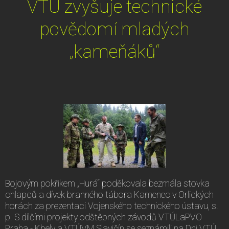
VTÚ zvyšuje technické
povědomí mladých
„kameňáků“
Bojovým pokřikem „Hurá“ poděkovala bezmála stovka
chlapců a dívek branného tábora Kamenec v Orlických
horách za prezentaci Vojenského technického ústavu, s.
p. S dílčími projekty odštěpných závodů VTÚLaPVO
Praha - Kbely a VTÚVM Slavičín se seznámili na Dni VTÚ,