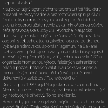
rozpoutal válku.“
Naujocks, tajný agent sicherheitsdienstu třetí říše, který
přísahal, že bezvýhradně a bez rozmýšlení splní jakýkoli
úkol, si díky naprosté nevybíravosti v prostředcích a
sklonu k dobrodružství rychle získal mimořádnou důvěru
šéfa zpravodajské služby SS Heydricha. Naujocks
dostával ty nejriskantnější a nejšpinavější případy. Jeho
osobní list obsahuje jednu „skvělou“ operaci za druhou.
Vybavuje hitlerovskou špionážní agenturu na Balkáně
rozhlasovými přístroji schovanými do chladničky a jiných
kuchyňských předmětů. Vytváří „technickou sekci“ SD a
organizuje hromadnou výrobu falešných zahraničních
pásů a později britských valut. Naujocksovi připadla
mimo jiné význačná úloha při falšování padělaných
dokumentů v „záležitosti Tuchačevského.“
Dne 5. srpna 1939 přijel Naujocks na pozvání na Prinz
Albertstrasse do Heydrichovy rezidence a byl udiven – šéf
byl neobyčejně přívětivý. To ho zneklidnilo.
Heydrich byl jednou z nejzlověstnějších postav hitlerovské
krvavé „špičky“. Tento bývalý námořní důstojník musel pro