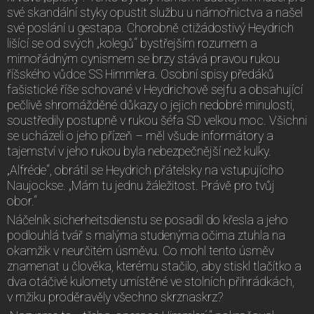
své skandální styky opustit službu u námořnictva a našel
své poslání u gestapa. Chorobně ctižádostivý Heydrich
lišící se od svých „kolegů“ bystřejším rozumem a
mimořádným cynismem se brzy stává pravou rukou
říšského vůdce SS Himmlera. Osobní spisy předáků
fašistické říše schované v Heydrichově sejfu a obsahující
pečlivě shromážděné důkazy o jejich nedobré minulosti,
soustředily postupně v rukou šéfa SD velkou moc. Všichni
se ucházeli o jeho přízeň – měl všude informátory a
tajemství v jeho rukou byla nebezpečnější než kulky.
„Alfréde“, obrátil se Heydrich přátelsky na vstupujícího
Naujockse. „Mám tu jednu žáležitost. Právě pro tvůj
obor.“
Náčelník sicherheitsdienstu se posadil do křesla a jeho
podlouhlá tvář s malýma studenýma očima ztuhla na
okamžik v neurčitém úsměvu. Co mohl tento úsměv
znamenat u člověka, kterému stačilo, aby stiskl tlačítko a
dva otáčivé kulomety umístěné ve stolních přihrádkách,
v mžiku proděravěly všechno skrznaskrz?