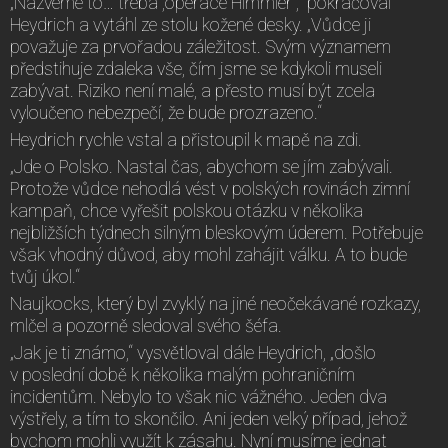
„Nazveme to… třeba ,operace Himmler´,“ pokračoval
Heydrich a vytáhl ze stolu kožené desky. „Vůdce ji
považuje za prvořadou záležitost. Svým významem
předstihuje zdaleka vše, čím jsme se kdykoli museli
zabývat. Riziko není malé, a přesto musí být zcela
vyloučeno nebezpečí, že bude prozrazeno.“
Heydrich rychle vstal a přistoupil k mapě na zdi.
„Jde o Polsko. Nastal čas, abychom se jím zabývali.
Protože vůdce nehodlá vést v polských rovinách zimní
kampaň, chce vyřešit polskou otázku v několika
nejbližších týdnech silným bleskovým úderem. Potřebuje
však vhodný důvod, aby mohl zahájit válku. A to bude
tvůj úkol.“
Naujkocks, který byl zvyklý na jiné neočekávané rozkazy,
mlčel a pozorně sledoval svého šéfa.
„Jak je ti známo,“ vysvětloval dále Heydrich, „došlo
v poslední době k několika malým pohraničním
incidentům. Nebylo to však nic vážného. Jeden dva
výstřely, a tím to skončilo. Ani jeden velký případ, jehož
bychom mohli využít k zásahu. Nyní musíme jednat