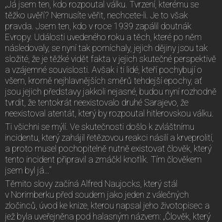
„Já jsem ten, kdo rozpoutal válku. Tvrzení, kterému se
těžko uvěří? Nemusíte věřit, nechcete-li. Je to však
pravda. Jsem ten, kdo v roce 1939 zapálil doutnák
Evropy. Události uvedeného roku a těch, které po něm
následovaly, se nyní tak pomíchaly, jejich dějiny jsou tak
složité, že je těžké vidět fakta v jejich skutečné perspektivě
a vzájemné souvislosti. Avšak i ti lidé, kteří pochybují o
všem, kromě nejhlavnějších směrů tehdejší epochy, ať
jsou jejich představy jakkoli nejasné, budou nyní rozhodně
tvrdit, že tentokrát neexistovalo druhé Sarajevo, že
neexistoval atentát, který by rozpoutal hitlerovskou válku.
Ti všichni se mýlí. Ve skutečnosti došlo k zvláštnímu
incidentu, který zahájil řetězovou reakci násilí a krveprolití,
a proto musel pochopitelně nutně existovat člověk, který
tento incident připravil a zmáčkl knoflík. Tím člověkem
jsem byl já…“
Těmito slovy začíná Alfred Naujocks, který stál
v Norimberku před soudem jako jeden z válečných
zločinců, úvod ke knize, kterou napsal jeho životopisec a
jež byla uveřejněna pod halasným názvem: „Člověk, který