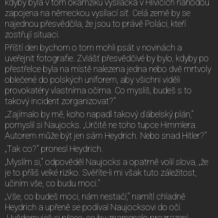
kdyby byla v tom okamžiku vysílačka v Hlivicích náhodou
zapojena na německou vysílací síť. Celá země by se
najednou přesvědčila, že jsou to právě Poláci, kteří
zostřují situaci.
Příští den bychom o tom mohli psát v novinách a
uveřejnit fotografie. Zvlášť přesvědčivé by bylo, kdyby po
přestřelce byla na místě nalezena jedna nebo dvě mrtvoly
oblečené do polských uniforem, aby všichni viděli
provokatéry vlastníma očima. Co myslíš, budeš s to
takový incident zorganizovat?“
„Zajímalo by mě, koho napadl takový ďábelský plán,“
pomyslil si Naujocks. „Určitě ne toho tupce Himmlera.
Autorem může být jen sám Heydrich. Nebo snad Hitler?“
„Tak co?“ pronesl Heydrich.
„Myslím si,“ odpověděl Naujocks a opatrně volil slova, „že
je to příliš velké riziko. Svěříte-li mi však tuto záležitost,
učiním vše, co budu moci.“
„Vše, co budeš moci, nám nestačí,“ namítl chladně
Heydrich a upřeně se podíval Naujocksovi do očí.
„Uvědomuješ si přece, co by znamenalo prozrazení…