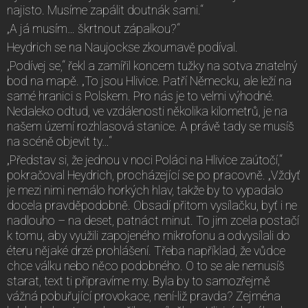
najisto. Musíme zapálit doutnák sami.“
„A já musím… škrtnout zápalkou?“
Heydrich se na Naujockse zkoumavě podíval.
„Podívej se,“ řekl a zamířil koncem tužky na sotva znatelný
bod na mapě. „To jsou Hlivice. Patří Německu, ale leží na
samé hranici s Polskem. Pro nás je to velmi výhodné.
Nedaleko odtud, ve vzdálenosti několika kilometrů, je na
našem území rozhlasová stanice. A právě tady se musíš
na scéně objevit ty…“
„Představ si, že jednou v noci Poláci na Hlivice zaútočí,“
pokračoval Heydrich, procházející se po pracovně. „Vždyť
je mezi nimi nemálo horkých hlav, takže by to vypadalo
docela pravděpodobně. Obsadí přitom vysílačku, byť i ne
nadlouho – na deset, patnáct minut. To jim zcela postačí
k tomu, aby využili zapojeného mikrofonu a odvysílali do
éteru nějaké drzé prohlášení. Třeba například, že vůdce
chce válku nebo něco podobného. O to se ale nemusíš
starat, text ti připravíme my. Byla by to samozřejmě
vážná pobuřující provokace, není-liž pravda? Zejména