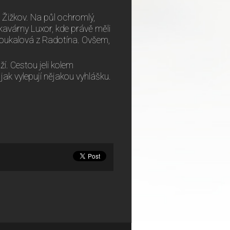
a Žižkov. Na půl ochromlý,
kavárny Luxor, kde právě měli
ykoukalová z Radotína. Ovšem,
. Cestou jeli kolem
 jak vylepují nějakou vyhlášku.