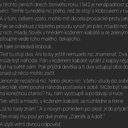
v těchto jarních dnech tísnivého roku 1942 je nenápadnost
věcí. Tenhle tu nedělá nic jiného, než že stojí s kloboukem v ru
A v tom, celkem vzato, mohlo mít docela prosaické prsty jar
Pak se odněkud z lidského proudu vynoří jiní páni, mladší než t
z nich, mladý člověk v hnědém koženém kabátě a se zeleným
stoupne vedle toho malého, čekajícího.
A také smekává klobouk.
Teď tu stojí dva. Ani to by ještě nemuselo nic znamenat. Dv
může být náhoda. Pán v koženém kabátě vytáhl z kapsy nějak
byl na světě sám. Pak přijíždí devítka a ti dva vstupují oba 
snad už něco mohlo začít.
Jenomže nezačíná nic. Nebo skoro nic. Všeho všudy po sob
jako lidé, které pouhá náhoda postavila k sobě. Může být ta
na konečnou stanici? Nu, tam vystoupili a podávají si ruce.
Ten větší a mladší, v koženém kabátě, se rozhlédne a řekne:
„Já to tady znám.“ A s novým pohledem po okolí: „Kdo přijde
Ten malý mu poví jen dvě jména: „Zdeněk a Adolf.“
A slyší velmi divnou odpověď: