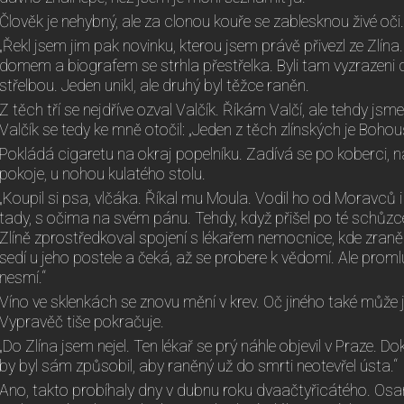
Člověk je nehybný, ale za clonou kouře se zablesknou živé oči.
„Řekl jsem jim pak novinku, kterou jsem právě přivezl ze Zl
domem a biografem se strhla přestřelka. Byli tam vyzrazeni d
střelbou. Jeden unikl, ale druhý byl těžce raněn.
Z těch tří se nejdříve ozval Valčík. Říkám Valčí, ale tehdy jsme 
Valčík se tedy ke mně otočil: „Jeden z těch zlínských je Bohou
Pokládá cigaretu na okraj popelníku. Zadívá se po koberci, 
pokoje, u nohou kulatého stolu.
„Koupil si psa, vlčáka. Říkal mu Moula. Vodil ho od Moravců i
tady, s očima na svém pánu. Tehdy, když přišel po té schůzc
Zlíně zprostředkoval spojení s lékařem nemocnice, kde zraněn
sedí u jeho postele a čeká, až se probere k vědomí. Ale prom
nesmí.“
Víno ve sklenkách se znovu mění v krev. Oč jiného také může jí
Vypravěč tiše pokračuje.
„Do Zlína jsem nejel. Ten lékař se prý náhle objevil v Praze. D
by byl sám způsobil, aby raněný už do smrti neotevřel ústa.“
Ano, takto probíhaly dny v dubnu roku dvaačtyřicátého. Os