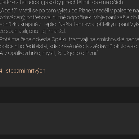
usrkne z té rudosti, jako by ji nechtěl mít dále na očích.
„Adolf?“ Vrátil se po tom výletu do Plzně v neděli v poledne n
zchvácený, potřeboval nutně odpočinek. Moje paní zašla do 
schůzku krajané z Teplic. Našla tam svou přítelkyni, paní V
že souhlasili, ona i její manžel.
Poté má žena odvezla Opálku tramvají na smíchovské nádraží
policejního ředitelství, kde právě několik zvědavců okukovalo,
A v Opálkovi hrklo, myslil, že už je to o Plzni.“
4
|
stopami mrtvých