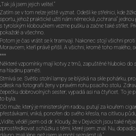
„Tak já jsem jejich velitel.“
Zatím se v tom nelze ještě vyznat. Odešli ke střelnici, kde žiž
sportu, jehož praktické užití nám německá „ochrana“ jednou 
s tyrolským kloboučkem vezme pušku a začne také střílet. Prost
pokaždé a všechno.
Potom je čas vrátit se k tramvaji. Nakonec stojí všichni proti
Moravcem, kteří právě přišli. A všichni, kromě toho malého, s
***
Některé vzpomínky mají kotvy z trnů, zapuštěné hluboko do s
na hladinu paměti.
Stmívá se. Světlo stolní lampy se blýská na skle pohárku, pro
odlesk na fotografii ženy v pravém rohu psacího stolu. Zdra
čepečku dobrovolných sester; vypadá asi na čtyřicet. To je p
to byla.
Oči muže, který je ministerským radou, putují za kouřem ciga
přestávkami, vniká, ponořen do svého křesla, na citlivou půd
„Vidíte, věděl jsem od dr. Kloudy, že v Dejvicích jsou také nějac
zprostředkovat schůzku s těmi, které jsem znal. Nu, dopadlo to 
dávno znali lépe, než jsem je mohl seznámit já.“