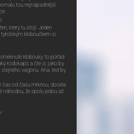
 pomalu tou nejnápadnější
ce.
o.
en, který tu stojí. Jeden
 tyrolským kloboučkem si
a smeknuté klobouky, to pořád
ý rodokaps a čte si, jako by
do stejného vagonu. Aha, teď by
ě čas od času mrknou, docela
ké náhodou, že spolu jedou až
?“