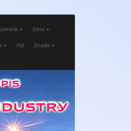
zahraničí
Zdraví
ce
Styl
Zrcadlo