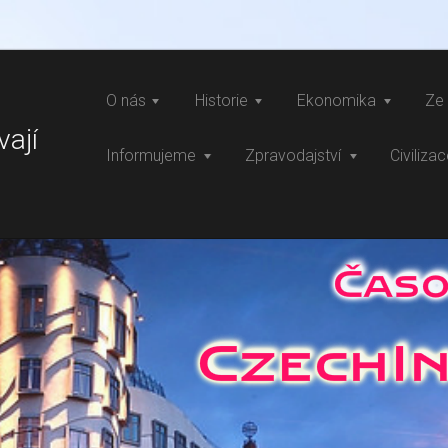
O nás
Historie
Ekonomika
Ze 
vají
Informujeme
Zpravodajství
Civiliza