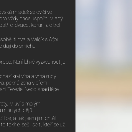
kovská mládež se cvičí ve
pro vždy chce uspořit. Mladý
řílel dvacet korun, ale trefí
 sobě, ti dva a Valčík s Aťou
e dají do smíchu.
rdce. Není lehké vyzvednout je
chází krví vína a vrhá rudý
vá, pěkná žena v bílém
aní Terezie. Nebo snad lépe,
rety. Mluví s malými
u minulých dějů.
í lidé, a tak jsem jim chtěl
takhle, sešli se ti, kteří se už