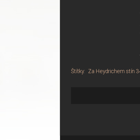
Štítky
:
Za Heydrichem stín 3