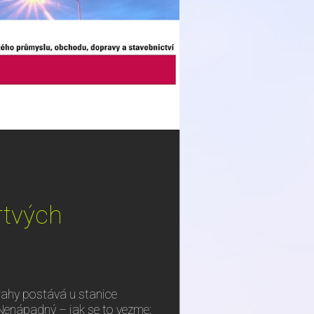
rtvých
rahy postává u stanice
 Nenápadný – jak se to vezme;