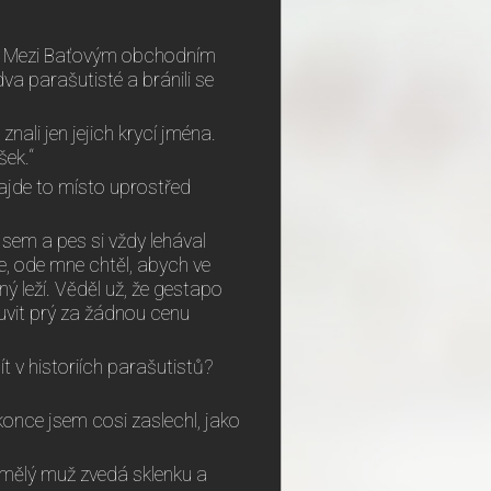
ína. Mezi Baťovým obchodním
va parašutisté a bránili se
znali jen jejich krycí jména.
šek.“
najde to místo uprostřed
 sem a pes si vždy lehával
e, ode mne chtěl, abych ve
ý leží. Věděl už, že gestapo
luvit prý za žádnou cenu
t v historiích parašutistů?
okonce jsem cosi zaslechl, jako
amělý muž zvedá sklenku a