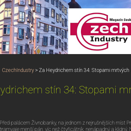
CzechIndustry
>
Za Heydrichem stín 34: Stopami mrtvých
ydrichem stín 34: Stopami m
Před palácem Živnobanky, na jednom z nejrušnějších míst P
tramvaje menší pán, víc než čtyřicátník, nenápadný a klidný.