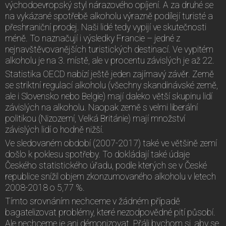
východoevropský styl nárazového opíjení. A za druhé se
na vykázané spotřebě alkoholu výrazně podílejí turisté a
přeshraniční prodej. Naši lidé tedy vypijí ve skutečnosti
méně. To naznačují i výsledky Francie – jedné z
nejnavštěvovanějších turistických destinací. Ve vypitém
alkoholu je na 3. místě, ale v procentu závislých je až 22.
Statistika OECD nabízí ještě jeden zajímavý závěr. Země
se striktní regulací alkoholu (všechny skandinávské země,
ale i Slovensko nebo Belgie) mají daleko větší skupinu lidí
závislých na alkoholu. Naopak země s velmi liberální
politikou (Nizozemí, Velká Británie) mají množství
závislých lidí o hodně nižší.
Ve sledovaném období (2007-2017) také ve většině zemí
došlo k poklesu spotřeby. To dokládají také údaje
Českého statistického úřadu, podle kterých se v České
republice snížil objem zkonzumovaného alkoholu v letech
2008-2018 o 5,77 %.
Tímto srovnáním nechceme v žádném případě
bagatelizovat problémy, které nezodpovědné pití působí.
Ale nechceme je ani démonizovat. Přáli bychom si, aby se