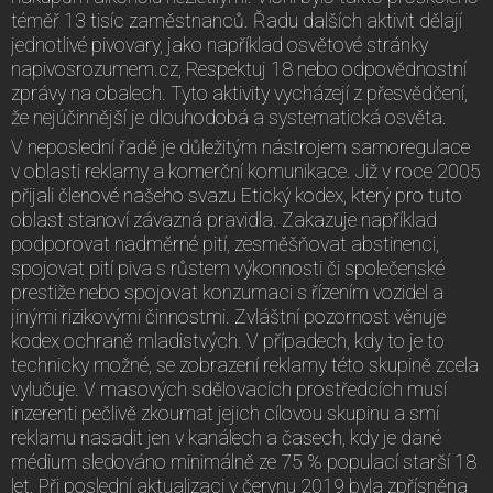
téměř 13 tisíc zaměstnanců. Řadu dalších aktivit dělají
jednotlivé pivovary, jako například osvětové stránky
napivosrozumem.cz, Respektuj 18 nebo odpovědnostní
zprávy na obalech. Tyto aktivity vycházejí z přesvědčení,
že nejúčinnější je dlouhodobá a systematická osvěta.
V neposlední řadě je důležitým nástrojem samoregulace
v oblasti reklamy a komerční komunikace. Již v roce 2005
přijali členové našeho svazu Etický kodex, který pro tuto
oblast stanoví závazná pravidla. Zakazuje například
podporovat nadměrné pití, zesměšňovat abstinenci,
spojovat pití piva s růstem výkonnosti či společenské
prestiže nebo spojovat konzumaci s řízením vozidel a
jinými rizikovými činnostmi. Zvláštní pozornost věnuje
kodex ochraně mladistvých. V případech, kdy to je to
technicky možné, se zobrazení reklamy této skupině zcela
vylučuje. V masových sdělovacích prostředcích musí
inzerenti pečlivě zkoumat jejich cílovou skupinu a smí
reklamu nasadit jen v kanálech a časech, kdy je dané
médium sledováno minimálně ze 75 % populací starší 18
let. Při poslední aktualizaci v červnu 2019 byla zpřísněna