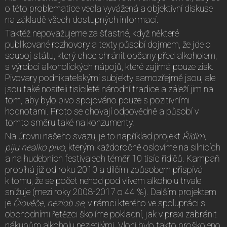
o této problematice vedla vyvážená a objektivní diskuse
na základě všech dostupných informací.
Taktéž nepovažujeme za šťastné, když některé
publikované rozhovory a texty působí dojmem, že jde o
souboj státu, který chce chránit občany před alkoholem,
s výrobci alkoholických nápojů, které zajímá pouze zisk.
Pivovary podnikatelskými subjekty samozřejmě jsou, ale
jsou také nositeli tisícileté národní tradice a záleží jim na
tom, aby bylo pivo spojováno pouze s pozitivními
hodnotami. Proto se chovají odpovědně a působí v
tomto směru také na konzumenty.
Na úrovni našeho svazu, je to například projekt
Řídím,
piju nealko pivo
, kterým každoročně oslovíme na silnicích
a na hudebních festivalech téměř 10 tisíc řidičů. Kampaň
probíhá již od roku 2010 a dílčím způsobem přispívá
k tomu, že se počet nehod pod vlivem alkoholu trvale
snižuje (mezi roky 2008-2017 o 44 %). Dalším projektem
je
Člověče, nezlob se
, v rámci kterého ve spolupráci s
obchodními řetězci školíme pokladní, jak v praxi zabránit
nákupům alkoholu nezletilými. Vloni bylo takto proškoleno