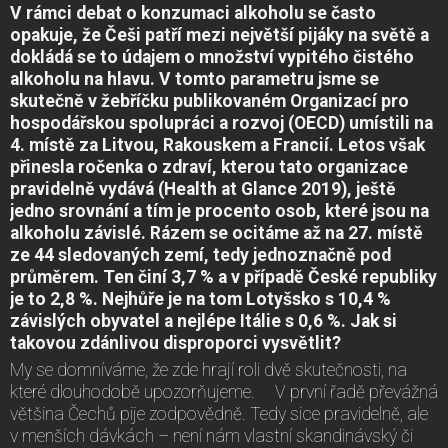
V rámci debat o konzumaci alkoholu se často
opakuje, že Češi patří mezi největší pijáky na světě a
dokládá se to údajem o množství vypitého čistého
alkoholu na hlavu. V tomto parametru jsme se
skutečně v žebříčku publikovaném Organizací pro
hospodářskou spolupráci a rozvoj (OECD) umístili na
4. místě za Litvou, Rakouskem a Francií. Letos však
přinesla ročenka o zdraví, kterou tato organizace
pravidelně vydává (Health at Glance 2019), ještě
jedno srovnání a tím je procento osob, které jsou na
alkoholu závislé. Rázem se ocitáme až na 27. místě
ze 44 sledovaných zemí, tedy jednoznačně pod
průměrem. Ten činí 3,7 % a v případě České republiky
je to 2,8 %. Nejhůře je na tom Lotyšsko s 10,4 %
závislých obyvatel a nejlépe Itálie s 0,6 %. Jak si
takovou zdánlivou disproporci vysvětlit?
My se domníváme, že zde hrají roli dvě skutečnosti, na
které dlouhodobě upozorňujeme. V první řadě převážná
většina Čechů pije zodpovědně. Tedy sice pravidelně, ale
v menších dávkách – není nám vlastní skandinávský či