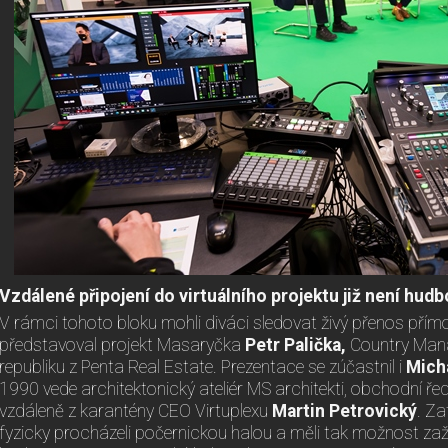
Vzdálené připojení do virtuálního projektu již není hu
V rámci tohoto bloku mohli diváci sledovat živý přenos přímo z
představoval projekt Masaryčka
Petr Palička,
Country Mana
republiku z Penta Real Estate. Prezentace se zúčastnil i
Mich
1990 vede architektonický ateliér MS architekti, obchodní řed
vzdáleně z karantény CEO Virtuplexu
Martin Petrovický
. Z
fyzicky procházeli počernickou halou a měli tak možnost zaž