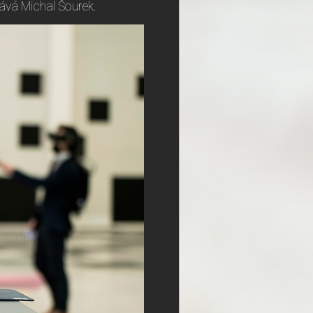
ává Michal Šourek.