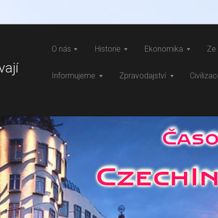
O nás
Historie
Ekonomika
Ze 
vají
Informujeme
Zpravodajství
Civiliza