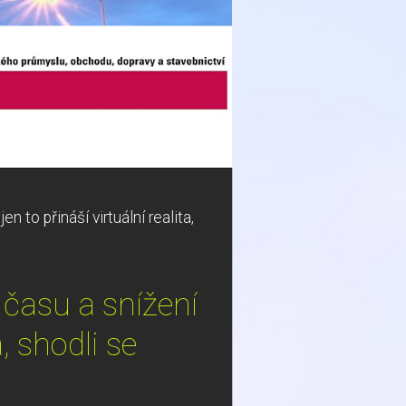
n to přináší virtuální realita,
í času a snížení
, shodli se