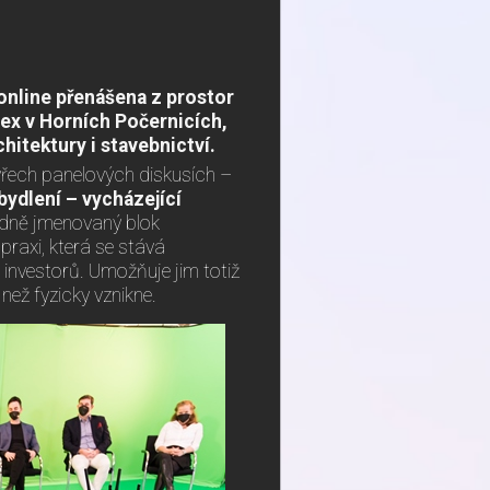
online přenášena z prostor
plex v Horních Počernicích,
hitektury i stavebnictví.
tyřech panelových diskusích –
bydlení – vycházející
edně jmenovaný blok
 praxi, která se stává
 investorů. Umožňuje jim totiž
 než fyzicky vznikne.