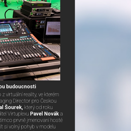
dbou budoucnosti
 virtuální reality, ve kterém
ging Director pro Českou
al Šourek,
který od roku
itel Virtuplexu
Pavel Novák
a
atímco prvně jmenovaní hosté
ít si volný pohyb v modelu