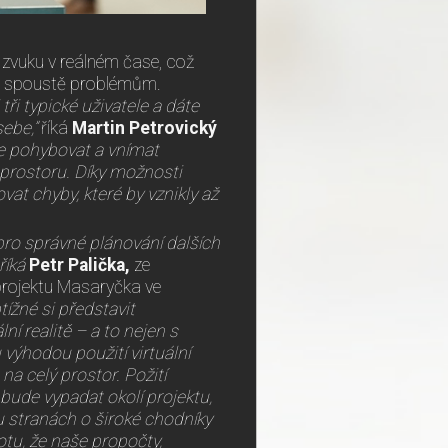
 i zvuku v reálném čase, což
ak spoustě problémům.
ři typické uživatele a dáte
sebe,”
říká
Martin Petrovický
se pohybovat a vnímat
v prostoru. Díky možnosti
t chyby, které by vznikly až
pro správné plánování dalších
říká
Petr Palička,
ze
 projektu Masaryčka ve
tížné si představit
ní realitě – a to nejen s
výhodou použití virtuální
 na celý prostor. Požití
 bude vypadat okolí projektu,
u stranách o široké chodníky
totu, že naše propočty,