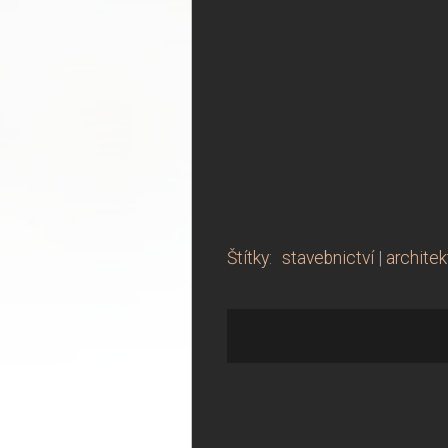
Štítky
:
stavebnictví
|
architek