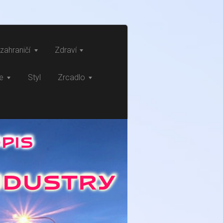
zahraničí
Zdraví
ce
Styl
Zrcadlo