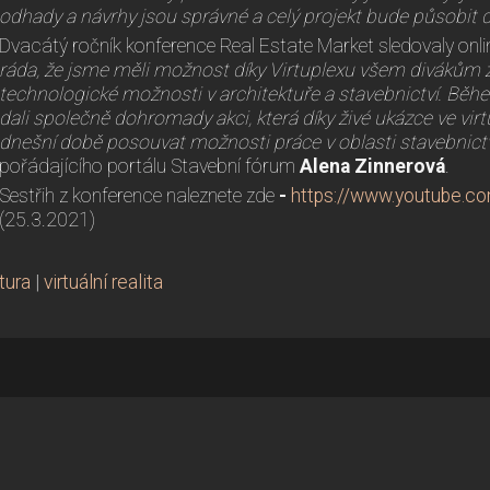
odhady a návrhy jsou správné a celý projekt bude působit d
Dvacátý ročník konference Real Estate Market sledovaly online
ráda, že jsme měli možnost díky Virtuplexu všem divákům 
technologické možnosti v architektuře a stavebnictví. Bě
dali společně dohromady akci, která díky živé ukázce ve virtuá
dnešní době posouvat možnosti práce v oblasti stavebnictví 
pořádajícího portálu Stavební fórum
Alena Zinnerová
.
Sestřih z konference naleznete zde
-
https://www.youtube.
(25.3.2021)
tura
|
virtuální realita