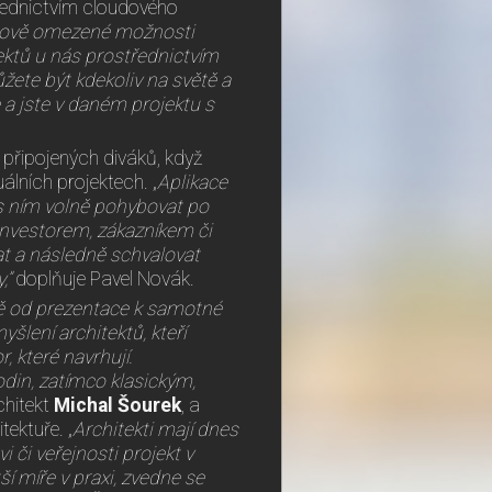
třednictvím cloudového
ětově omezené možnosti
jektů u nás prostřednictvím
žete být kdekoliv na světě a
e a jste v daném projektu s
e připojených diváků, když
álních projektech. „
Aplikace
s ním volně pohybovat po
 investorem, zákazníkem či
at a následně schvalovat
,”
doplňuje Pavel Novák.
tě od prezentace k samotné
yšlení architektů, kteří
, které navrhují.
hodin, zatímco klasickým,
chitekt
Michal Šourek
, a
tektuře. „
Architekti mají dnes
 či veřejnosti projekt v
ší míře v praxi, zvedne se