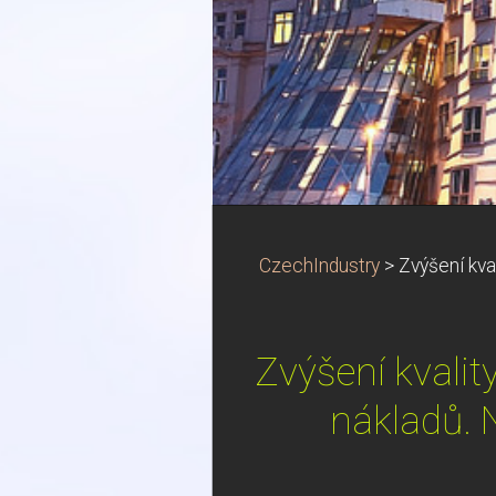
CzechIndustry
>
Zvýšení kval
Zvýšení kvality
nákladů. N