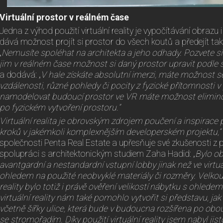
Virtuální prostor v reálném čase
Jedna z výhod použití virtuální reality je vypočítávání obrazu
dává možnost projít si prostor do všech koutů a předejít t
„
Nemusíte spoléhat na architekta a jeho odhady. Pozvete si t
jim v reálném čase možnost si daný prostor upravit podle 
a dodává: „
V hale získáte absolutní imerzi, máte možnost 
vzdálenosti, různé pohledy či pocity z fyzické přítomnosti 
namodelovat budoucí prostor ve VR máte možnost eliminova
po fyzickém vytvoření prostoru.”
Virtuální realita je obrovským zdrojem poučení a inspirace 
kroků v jakémkoli komplexnějším developerském projektu,” 
společnosti Penta Real Estate a upřesňuje své zkušenosti z
spolupráci s architektonickým studiem Zaha Hadid: „
Bylo ob
avantgardní a nestandardní vstupní lobby jinak než ve virtuál
ohledem na použité neobvyklé materiály či rozměry. Velkou 
reality bylo totiž i právě ověření velikostí nábytku s ohledem
virtuální reality nám také pomohlo vytvořit si představu, jak
včetně šířky ulice, která bude v budoucna rozšířena po obo
se stromořadím. Díky použití virtuální reality jsem nabyl jis