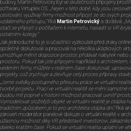
budovy, Martin Petrovický byl ve skutečnosti připojený pros
softwaru Virtuplex OS. „
Nejen v této době, kdy jsou celosv
cestování, využívají firmy možnost připojit se do svých pro
vzdáleného přístupu,”
říká
Martin Petrovický
a dodává: „
Mů
stačí se připojit s počítačem k internetu, nasadit si VR brýl
ostatními kolegy.”
Jak jednoduché to je si účastníci vyzkoušeli před zraky onlin
společně diskutovali a pracovali na několika ukázkových virtu
umožňuje měnit dispozice prostor, přidávat nábytek nebo 
prostoru. Pokud tak jste připojeni například s architektem,
vedením firmy, můžete v reálném čase diskutovat, upravov
projekty, což zrychluje a zlevňuje celý proces přípravy stavby
„
Jsme svědky postupného přesunu práce ve virtuální reali
tvorbě projektu. Prací ve virtuální realitě se mění samotné m
budou mít poprvé v historii možnost pracovat uvnitř prostor
Vymodelovat složitější objekt ve virtuální realitě je otázka 
tradičním způsobem je to pro architekta otázka dní,”
říká ar
zároveň moderátor panelové diskuze o virtuální realitě v archi
úžasnou možnost díky VR představit investorovi, zákazníkovi
daleko kratším čase. Pokud se virtuální realita uplatní ve vět