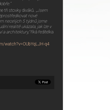
obře.”
 tři stovky diváků. „
Jsem
zprostředkovat nové
hem necelých 5 týdnů jsme
lní realitě ukázala, jak lze v
a architektury,”
říká ředitelka
com/watch?v=OUbYqLJH-q4