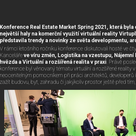
Konference Real Estate Market Spring 2021, která byla 
největší haly na komerční využití virtuální reality Virtu
představila trendy a novinky ze světa developmentu, arc
V rámci letošního ročníku konference diskutovali hosté ve č
Kanceláře
ve víru změn, Logistika na vzestupu, Nájemní 
hvězda a Virtuální a rozšířená realita v praxi
. Právě posl
konference byl věnovaný tématu virtuální a rozšířené reality v
neocenitelným pomocníkem při práci architektů, developerů i
zažít budovu, byt, zahradu či jakýkoliv prostor ještě před tím,