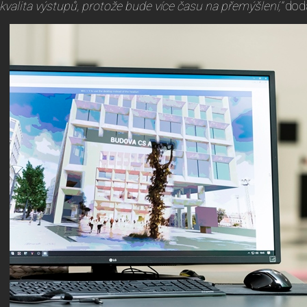
kvalita výstupů, protože bude více času na přemýšlení,”
dod