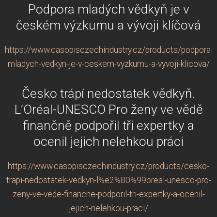
Podpora mladých vědkyň je v
českém výzkumu a vývoji klíčová
https://www.casopisczechindustry.cz/products/podpora-
mladych-vedkyn-je-v-ceskem-vyzkumu-a-vyvoji-klicova/
Česko trápí nedostatek vědkyň.
L’Oréal-UNESCO Pro ženy ve vědě
finančně podpořil tři expertky a
ocenil jejich nelehkou práci
https://www.casopisczechindustry.cz/products/cesko-
trapi-nedostatek-vedkyn-l%e2%80%99oreal-unesco-pro-
zeny-ve-vede-financne-podporil-tri-expertky-a-ocenil-
jejich-nelehkou-praci/