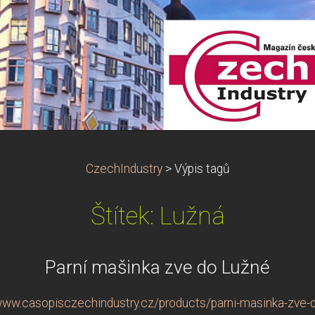
CzechIndustry
>
Výpis tagů
Štítek: Lužná
Parní mašinka zve do Lužné
www.casopisczechindustry.cz/products/parni-masinka-zve-