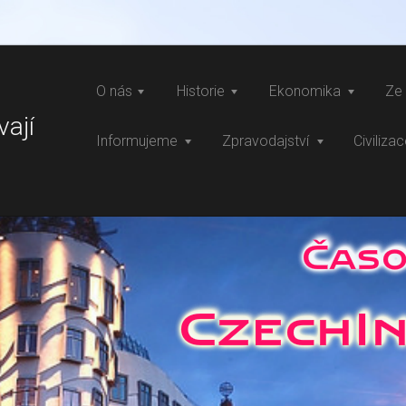
O nás
Historie
Ekonomika
Ze 
vají
Informujeme
Zpravodajství
Civiliza