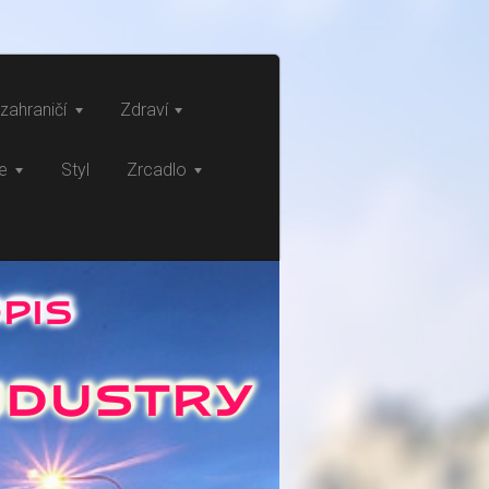
zahraničí
Zdraví
ce
Styl
Zrcadlo