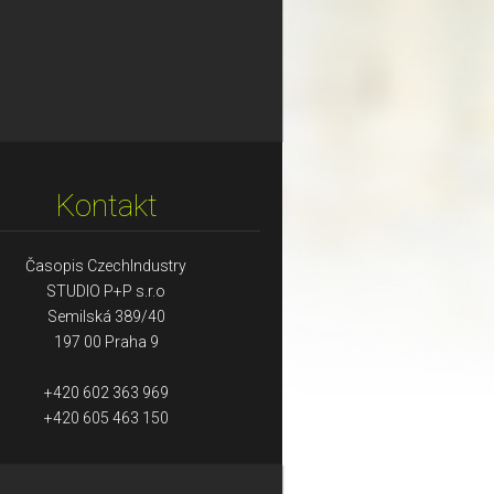
Kontakt
Časopis CzechIndustry
STUDIO P+P s.r.o
Semilská 389/40
197 00 Praha 9
+420 602 363 969
+420 605 463 150