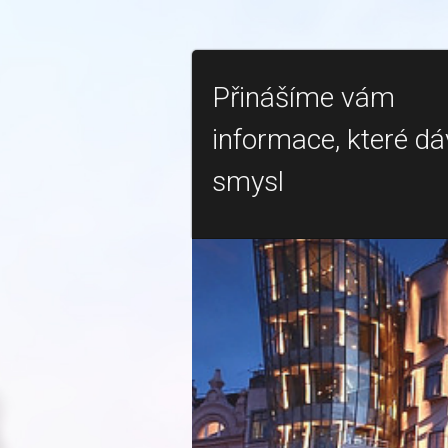
Přinášíme vám
informace, které dá
smysl