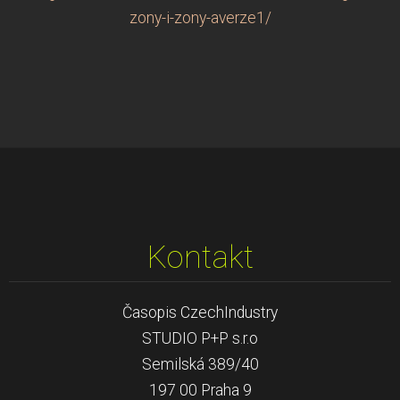
zony-i-zony-averze1/
Kontakt
Časopis CzechIndustry
STUDIO P+P s.r.o
Semilská 389/40
197 00 Praha 9