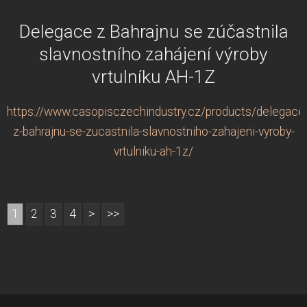
Delegace z Bahrajnu se zúčastnila
slavnostního zahájení výroby
vrtulníku AH-1Z
https://www.casopisczechindustry.cz/products/delegace
z-bahrajnu-se-zucastnila-slavnostniho-zahajeni-vyroby-
vrtulniku-ah-1z/
1
2
3
4
>
>>