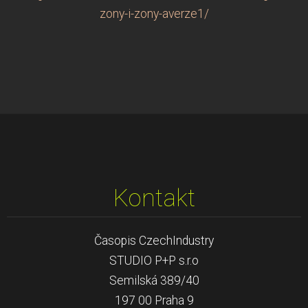
zony-i-zony-averze1/
Kontakt
Časopis CzechIndustry
STUDIO P+P s.r.o
Semilská 389/40
197 00 Praha 9