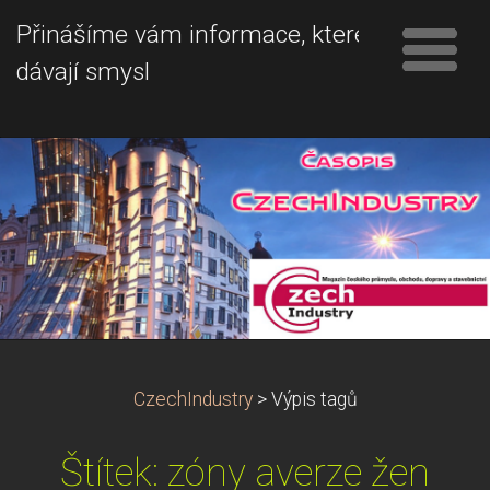
Přinášíme vám informace, které
dávají smysl
CzechIndustry
>
Výpis tagů
Štítek: zóny averze žen