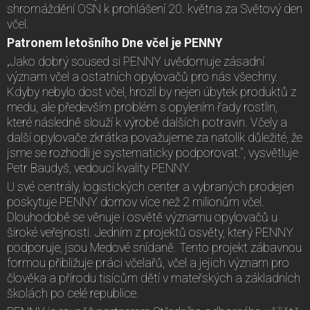
shromáždění OSN k prohlášení 20. května za Světový den
včel.
Patronem letošního Dne včel je PENNY
„Jako dobrý soused si PENNY uvědomuje zásadní
význam včel a ostatních opylovačů pro nás všechny.
Kdyby nebylo dost včel, hrozil by nejen úbytek produktů z
medu, ale především problém s opylením řady rostlin,
které následně slouží k výrobě dalších potravin. Včely a
další opylovače zkrátka považujeme za natolik důležité, že
jsme se rozhodli je systematicky podporovat.", vysvětluje
Petr Baudyš, vedoucí kvality PENNY.
U své centrály, logistických center a vybraných prodejen
poskytuje PENNY domov více než 2 milionům včel.
Dlouhodobě se věnuje i osvětě významu opylovačů u
široké veřejnosti. Jedním z projektů osvěty, který PENNY
podporuje, jsou Medové snídaně. Tento projekt zábavnou
formou přibližuje práci včelařů, včel a jejich význam pro
člověka a přírodu tisícům dětí v mateřských a základních
školách po celé republice.