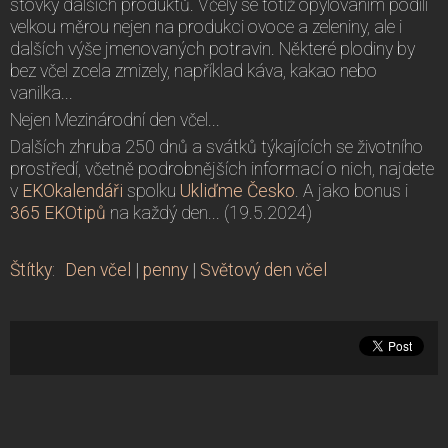
stovky dalších produktů. Včely se totiž opylováním podílí
velkou měrou nejen na produkci ovoce a zeleniny, ale i
dalších výše jmenovaných potravin. Některé plodiny by
bez včel zcela zmizely, například káva, kakao nebo
vanilka...
Nejen Mezinárodní den včel...
Dalších zhruba 250 dnů a svátků týkajících se životního
prostředí, včetně podrobnějších informací o nich, najdete
v
EKOkalendáři
spolku
Ukliďme Česko
. A jako bonus i
365 EKOtipů
na každý den... (19.5.2024)
Štítky
:
Den včel
|
penny
|
Světový den včel