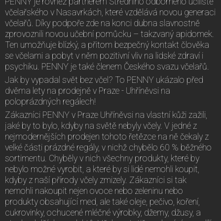
PENNY je rovněž partnerem Středního odborného učiliště
včelařského v Nasavrkách, které vzdělává novou generaci
včelařů. Díky podpoře zde na konci dubna slavnostně
zprovoznili novou učební pomůcku – takzvaný apidomek.
Ten umožňuje blízký, a přitom bezpečný kontakt člověka
se včelami a pobyt v něm pozitivní vliv na lidské zdraví i
psychiku. PENNY je také členem Českého svazu včelařů.
Jak by vypadal svět bez včel? To PENNY ukázalo před
dvěma lety na prodejně v Praze - Uhříněvsi na
poloprázdných regálech!
Zákazníci PENNY v Praze Uhříněvsi na vlastní kůži zažili,
jaké by to bylo, kdyby na světě nebyly včely. V jedné z
nejmodernějších prodejen tohoto řetězce na ně čekaly z
velké části prázdné regály, v nichž chybělo 60 % běžného
sortimentu. Chyběly v nich všechny produkty, které by
nebylo možné vyrobit, a které by si lidé nemohli koupit,
kdyby z naší přírody včely zmizely. Zákazníci si tak
nemohli nakoupit nejen ovoce nebo zeleninu nebo
produkty obsahující med, ale také oleje, pečivo, koření,
cukrovinky, ochucené mléčné výrobky, džemy, džusy, a