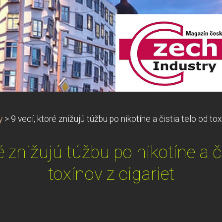
y
>
9 vecí, ktoré znižujú túžbu po nikotíne a čistia telo od tox
é znižujú túžbu po nikotíne a č
toxínov z cigariet