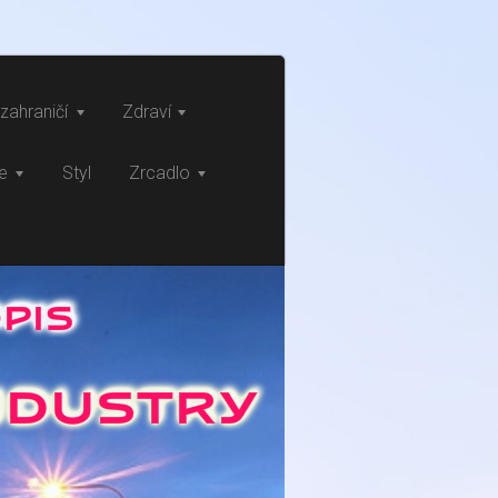
zahraničí
Zdraví
ce
Styl
Zrcadlo