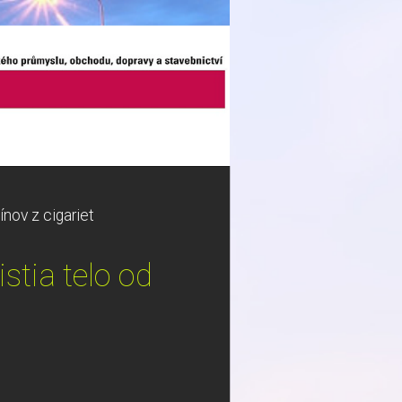
ínov z cigariet
istia telo od