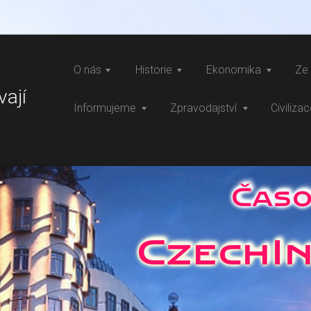
O nás
Historie
Ekonomika
Ze 
vají
Informujeme
Zpravodajství
Civiliza