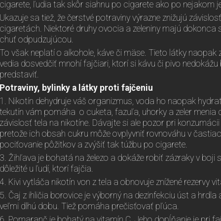
cigarete, ľudia tak skôr siahnu po cigarete ako po nejakom je
Ukazuje sa tiež, že čerstvé potraviny výrazne znižujú závislos
cigaretách. Niektoré druhy ovocia a zeleniny majú dokonca
chuť odpudzujúcou.
To však neplatí o alkohole, káve či mäse. Tieto látky naopak
vedia dosvedčiť mnohí fajčiari, ktorí si kávu či pivo nedokážu 
predstaviť.
Potraviny, bylinky a látky proti fajčeniu
1. Nikotín dehydruje váš organizmus, voda ho naopak hydrat
tekutín vám pomáha o cuketa, fazuľa, uhorky a zeler menia ch
závislosť tela na nikotíne. Dávajte si ale pozor pri konzumáci
pretože ich obsah cukru môže ovplyvniť rovnováhu v čast
pociťovanie pôžitkov a zvýšiť tak túžbu po cigarete.
3. Žihľava je bohatá na železo a dokáže robiť zázraky v boji s 
dôležité u ľudí, ktorí fajčia.
4. Kivi vytláča nikotín von z tela a obnovuje znížené rezervy vi
5. Čaj z ihličia borovice je výborný na dezinfekciu úst a hrdla
veľmi dlhú dobu. Tiež pomáha prečisťovať pľúca.
6. Pomaranč je bohatý na vitamín C. Jeho dopĺňanie je pri faj