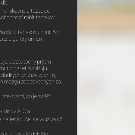
dle.
ť na nikotíne a túžbe po
 schopnosť robiť tabakovú
 zlepšujú tabakovú chuť, čo
bez cigarety ani len
uje. Dostatočný príjem
uť cigariet a znižujú
i sladkých druhov zeleniny,
iach mozgu zodpovedných za
infekciami, čo je zvlášť
tamínov A, C a E.
 a na tento účel sa využíva už
čení obzvlášť dôležité,