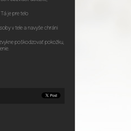
Tá je pre telo
soby v tele a navyše chráni
n zvykne poškodzovať pokožku,
enie.