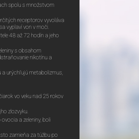
úcach spolu s množstvom
rčitých receptorov vyvoláva
 sa vyplaví von v moči.
 tele 48 až 72 hodín a jeho
zeleniny s obsahom
straňovanie nikotínu a
ú a urýchľujú metabolizmus,
jčiarok vo veku nad 25 rokov
ojho zlozvyku.
 ovocia a zeleniny, boli
 často zamieňa za túžbu po