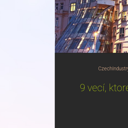
CzechIndustr
9 vecí, ktor