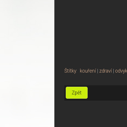
Štítky
:
kouření
|
zdraví
|
odvyk
Zpět