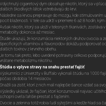
Vdýchnutý cigaretový dym obsahuje nikotín, ktorý sa v pľ
ďalších škodlivých látok vstrebávajú do krvi.
Následne sa krvou prepravuje do mozgu, kde stimulovaním u
pocit blaženosti. V tele sa udrží v priemere 6 až 8 hodín, kým
Avšak nikotín, ktorý sa uloží v telesných tkanivách, zostáva v
metabolity dokonca až mesiac.
Štúdie ukazujú, že konzumácia niektorých druhov ovocia a 
špecifických vitamínov a flavonoidov dokážu podporovať od
ďalších toxínov z krvného obehu.
Je tomu tak preto, lebo uvedené potraviny celkovo podporuj
vrátane metabolizmu nikotínu.
Štúdia o vplyve stravy na snahu prestať fajčiť
Výskumníci z Univerzity v Buffalo vykonali štúdiu na 1000 fa
počas obdobia 14 mesiacov.
Snažili sa zistiť, ktorí z nich mali najlepšie šance vzdať sa sv
Výsledky ukázali, že fajčiari, ktorí konzumovali najviac učitého
schopní oveľa ľahšie prestať s fajčením.
Ovocie a zelenina totiž robia ľudí sýtejšími a keďže hlad sa