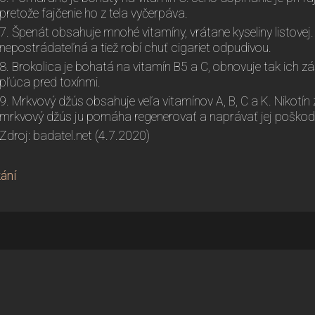
pretože fajčenie ho z tela vyčerpáva.
7. Špenát obsahuje mnohé vitamíny, vrátane kyseliny listovej. 
nepostrádateľná a tiež robí chuť cigariet odpudivou.
8. Brokolica je bohatá na vitamín B5 a C, obnovuje tak ich zá
pľúca pred toxínmi.
9. Mrkvový džús obsahuje veľa vitamínov A, B, C a K. Nikotí
mrkvový džús ju pomáha regenerovať a naprávať jej poškod
Zdroj: badatel.net (4.7.2020)
ání