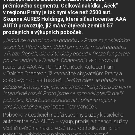
prémiového segmentu. Celková nabídka „Áček“
v regionu Prahy je tak nyní více než 2500 aut.
Skupina AURES Holdings, která síť autocenter AAA
AUTO provozuje, již má ve čtyřech zemích 57
prodejních a výkupních poboček.
„Jedná se o první novou pobočku v Praze za posledních
deset let. Před rokem 2008 jsme měli menší pobočku
v Praze-Řepích, ale od té doby dosud v Praze fungovala
pouze centrála v Dolních Chabrech,“
uvedl provozní
ředitel sítě AAA AUTO Petr Vaněček. Autocentrum
v Dolních Chabrech již kapacitně obyvatelům Prahy a
spádových oblastí nestačí.
„Naším cílem je přiblížit se
zákazníkům na jihovýchodní straně Prahy, která se velmi
intenzivně rozvíjí. Proto jsme se rozhodli otevřít další
pobočku, která bude obsluhovat i přilehlé regiony
středočeského kraje,“
dodal Petr Vaněček.
Pobočka v Čestlicích nabízí všechny služby klasického
autocentra AAA AUTO – výkup, prodej a finanční služby,
včetně úvěrů na nákup vozů a zprostředkování jejich
pojištění. Vzhledem k poloze a vysoké přirozené