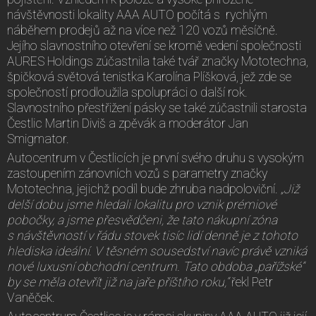
návštěvnosti lokality AAA AUTO počítá s rychlým
náběhem prodejů až na více než 120 vozů měsíčně.
Jejího slavnostního otevření se kromě vedení společnosti
AURES Holdings zúčastnila také tvář značky Mototechna,
špičková světová tenistka Karolína Plíšková, jež zde se
společností prodloužila spolupráci o další rok.
Slavnostního přestřižení pásky se také zúčastnili starosta
Čestlic Martin Diviš a zpěvák a moderátor Jan
Smigmator.
Autocentrum v Čestlicích je první svého druhu s vysokým
zastoupením zánovních vozů s parametry značky
Mototechna, jejichž podíl bude zhruba nadpoloviční.
„Již
delší dobu jsme hledali lokalitu pro vznik prémiové
pobočky, a jsme přesvědčeni, že tato nákupní zóna
s návštěvností v řádu stovek tisíc lidí denně je z tohoto
hlediska ideální. V těsném sousedství navíc právě vzniká
nové luxusní obchodní centrum. Tato obdoba „pařížské“
by se měla otevřít již na jaře příštího roku,“
řekl Petr
Vaněček.