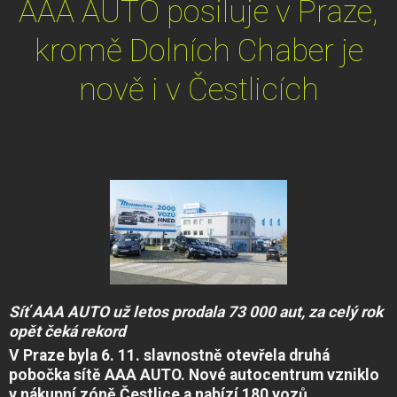
AAA AUTO posiluje v Praze,
kromě Dolních Chaber je
nově i v Čestlicích
Síť AAA AUTO už letos prodala 73 000 aut, za celý rok
opět čeká rekord
V Praze byla 6. 11. slavnostně otevřela druhá
pobočka sítě AAA AUTO. Nové autocentrum vzniklo
v nákupní zóně Čestlice a nabízí 180 vozů