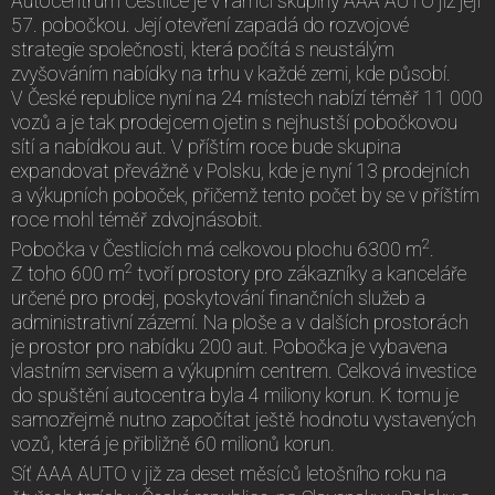
Autocentrum Čestlice je v rámci skupiny AAA AUTO již její
57. pobočkou. Její otevření zapadá do rozvojové
strategie společnosti, která počítá s neustálým
zvyšováním nabídky na trhu v každé zemi, kde působí.
V České republice nyní na 24 místech nabízí téměř 11 000
vozů a je tak prodejcem ojetin s nejhustší pobočkovou
sítí a nabídkou aut. V příštím roce bude skupina
expandovat převážně v Polsku, kde je nyní 13 prodejních
a výkupních poboček, přičemž tento počet by se v příštím
roce mohl téměř zdvojnásobit.
2
Pobočka v Čestlicích má celkovou plochu 6300 m
.
2
Z toho 600 m
tvoří prostory pro zákazníky a kanceláře
určené pro prodej, poskytování finančních služeb a
administrativní zázemí. Na ploše a v dalších prostorách
je prostor pro nabídku 200 aut. Pobočka je vybavena
vlastním servisem a výkupním centrem. Celková investice
do spuštění autocentra byla 4 miliony korun. K tomu je
samozřejmě nutno započítat ještě hodnotu vystavených
vozů, která je přibližně 60 milionů korun.
Síť AAA AUTO v již za deset měsíců letošního roku na