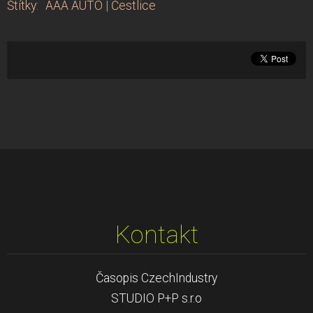
Štítky
:
AAA AUTO
|
Čestlice
Kontakt
Časopis CzechIndustry
STUDIO P+P s.r.o