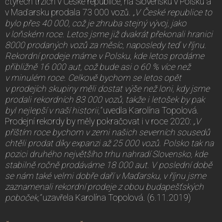
čtyřech trzích v České republice, na Slovensku v Polsku a
v Maďarsku prodala 73 000 vozů.
„V České republice to
bylo přes 40 000, což je zhruba stejný vývoj, jako
v loňském roce. Letos jsme již dvakrát překonali hranici
8000 prodaných vozů za měsíc, naposledy teď v říjnu.
Rekordní prodeje máme v Polsku, kde letos prodáme
přibližně 16 000 aut, což bude asi o 60 % více než
v minulém roce. Celkově bychom se letos opět
v prodejích skupiny měli dostat výše než loni, kdy jsme
prodali rekordních 83 000 vozů, takže i letošek by pak
byl nejlepší v naší historii,“
uvedla Karolína Topolová.
Prodejní rekordy by měly pokračovat i v roce 2020:
„V
příštím roce bychom v zemi našich severních sousedů
chtěli prodat díky expanzi až 25 000 vozů. Polsko tak na
pozici druhého největšího trhu nahradí Slovensko, kde
stabilně ročně prodáváme 18 000 aut. V poslední době
se nám také velmi dobře daří v Maďarsku, v říjnu jsme
zaznamenali rekordní prodeje z obou budapešťských
poboček,“
uzavřela Karolína Topolová. (6.11.2019)