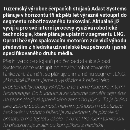
Tuzemský výrobce čerpacích stojanů Adast Systems
plánuje v horizontu tří až pěti let výrazně vstoupit do
segmentu robotizovaného tankování. Aktuálně již
vyvíjí a pro své interní procesy využívá robotické
technologie, které plánuje uplatnit v segmentu LNG.
Oproti běžným spalovacím motorům zde vidí výhodu
především z hlediska uživatelské bezpečnosti i jasně
specifikovaného druhu média.
Přední výrobce stojanů pro čerpací stanice Adast
Systems chce vstoupit do odvětví robotizovaného
tankování. Zaměřit se plánuje primárně na segment LNG.
„Aktuálně již testujeme a využíváme k řešení této
problematiky roboty FANUC, a to v prvé řadě pro interní
technologie. Do budoucna se chceme zaměřit zejména
na technologii zkapalněného zemního plynu. Ta je brána
jako zelená budoucnost, hlavním přínosem robotizace
tankování u tohoto řešení je skutečnost, že pistole či
armatura má teplotu okolo -170°C. Pro ruční tankování
to představuje značnou komplikaci z hlediska