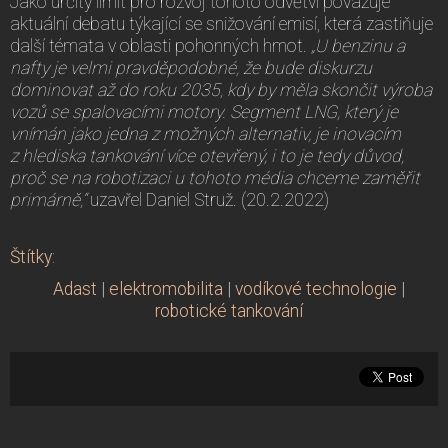
Jako určitý limit pro rozvoj tohoto odvětví považuje
aktuální debatu týkající se snižování emisí, která zastiňuje
další témata v oblasti pohonných hmot.
„U benzinu a
nafty je velmi pravděpodobné, že bude diskurzu
dominovat až do roku 2035, kdy by měla skončit výroba
vozů se spalovacími motory. Segment LNG, který je
vnímán jako jedna z možných alternativ, je inovacím
z hlediska tankování více otevřený, i to je tedy důvod,
proč se na robotizaci u tohoto média chceme zaměřit
primárně,“
uzavřel Daniel Struž. (20.2.2022)
Štítky
:
Adast
|
elektromobilita
|
vodíkové technologie
|
robotické tankování