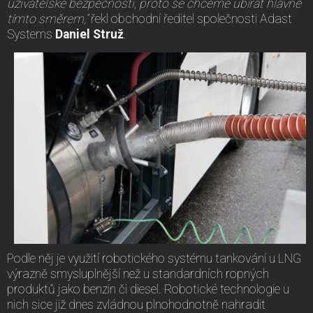
uživatelské bezpečnosti, proto se chceme ubírat hlavně
tímto směrem,“
řekl obchodní ředitel společnosti Adast
Systems
Daniel Struž
.
Podle něj je využití robotického systému tankování u LNG
výrazně smysluplnější než u standardních ropných
produktů jako benzin či diesel. Robotické technologie u
nich sice již dnes zvládnou plnohodnotně nahradit