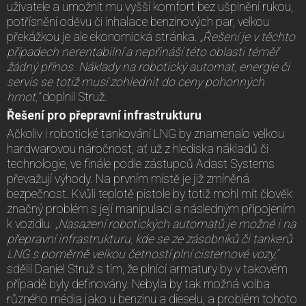
uživatele a umožnit mu vyšší komfort bez ušpinění rukou,
potřísnění oděvu či inhalace benzinových par, velkou
překážkou je ale ekonomická stránka.
„Řešení je v těchto
případech nerentabilní a nepřináší této oblasti téměř
žádný přínos. Náklady na robotický automat, energie či
servis se totiž musí zohlednit do ceny pohonných
hmot,“
doplnil Struž.
Řešení pro přepravní infrastrukturu
Ačkoliv i robotické tankování LNG by znamenalo velkou
hardwarovou náročnost, ať už z hlediska nákladů či
technologie, ve finále podle zástupců Adast Systems
převažují výhody. Na prvním místě je již zmíněná
bezpečnost. Kvůli teplotě pistole by totiž mohl mít člověk
značný problém s její manipulací a následným připojením
k vozidlu.
„Nasazení robotických automatů je možné i na
přepravní infrastrukturu, kde se ze zásobníků či tankerů
LNG s poměrně velkou četností plní cisternové vozy,“
sdělil Daniel Struž s tím, že plnící armatury by v takovém
případě byly definovány. Nebyla by tak možná volba
různého média jako u benzinu a dieselu, a problém tohoto