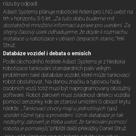
rázu by odpadl.
Adast Systems plánuje robotické řešení pro LNG uvést na
trh v horizontu 3-5 let.
„Za tuto dobu budeme mít
dostatečné množství informací a praxe pro uvedení. Za
stejný časový úsek odhadujeme, že dojde k rozmachu
instalace u robotizace v oblasti čerpacích stanic,“
řekl
Struž.
Databáze vozidel i debata o emisích
Podle obchodního ředitele Adast Systems je z hlediska
robotizace tankování standardních paliv velkým
problémem také databáze vozidel, které může tankovací
robot obsluhovat. Na danou značku a typovou řadu
osobních vozů totiž musí být naprogramovaný obslužný
software. Robot zároveň musí zvládnout detekci vozidla
pomocí senzoriky, kde se stanoví umístění či oblast krytu
nádrže.
„Tankovací otvory mají u jednotlivých typů
vozidel různé typy a provedení. Vznik databáze je tak
nezbytný, zároveň je třeba uvést, že tankování pomocí
robota je pomalejší,“
přiblížil další překážky Daniel Struž.