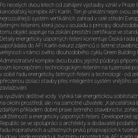
Po necelých dvou letech od zahájení výstavby vznikl v Praze 
kancelářský komplex AFI Karlín. Ten je unikátní nejen svou ze
nejrozsáhlejší systém vertikálních zahrad v celé střední Evrop
šetrnými řešeními, která jsou v souladu s principy dlouhodobě
tomu objekt aspiruje na získání prestižní certifikace ve sta
Detaily energeticky úsporných řešení komentuje Česká rada p
uspořádala do AFI Karlín exkurzi zájemců o šetrné stavebnict
veřejnosti v rámci svého dlouhodobého cyklu Green Building 
Administrativní komplex dvou budov, jejichž půdorys připomíná
svým koncepčním i technologickým řešením na tuzemské pom
v sobě řadu energeticky šetrných řešení a technologií - od zel
přirozenou izolaci stavby přes inteligentní systém vnějšího 
zavlažování
a využívání dešťové vody. Vyniká tak energetickou soběstačno
na okolní prostředí, ale i na samotné uživatele. „Kancelářská 
zdařilým příkladem dobré praxe šetrného stavebnictví, zohled
udržitelnosti a energeticky úsporných řešení. Developerské 
Republic se ve spolupráci s architekty a dodavateli podařilo 
řadu inspirativních a užitečných prvků přispívajících k tvor
budovy. Vedle respektu k životnímu prostředí tak AFI Karlín spl