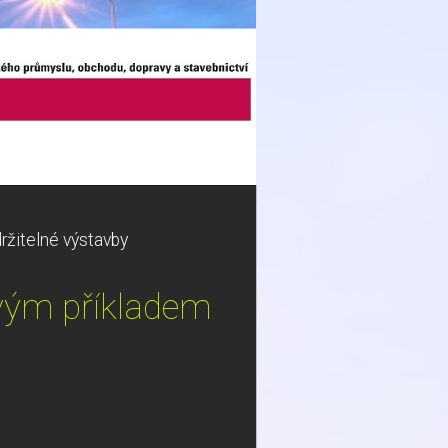
ržitelné výstavby
ovým příkladem