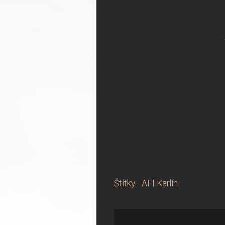
Štítky
:
AFI Karlín