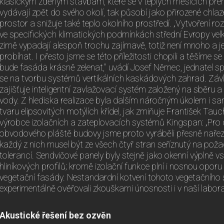
klasickým zděným stavbám, které se v teplých měsících přeh
vydávají zpět do svého okolí, tak působí jako přirozené chlazen
prostor a snižuje také teplo okolního prostředí. „Vytvoření ro
ve specifických klimatických podmínkách střední Evropy velko
zimě vypadají alespoň trochu zajímavě, totiž není mnoho a je
probíhat. I přesto jsme se této příležitosti chopili a těšíme 
bude fasáda krásně zelenat," uvádí Josef Němec, jednatel s
se na tvorbu systémů vertikálních kaskádových zahrad. Závl
zajišťuje inteligentní zavlažovací systém založený na sběru 
vody. Z hlediska realizace byla dalším náročným úkolem i s
tvaru elipsovitých motýlích křídel, jak zmiňuje František Ta
výrobce izolačních a zateplovacích systémů Kingspan: „Pro 
obvodového pláště budovy jsme proto vyráběli přesně nařeza
každý z nich musel být ze všech čtyř stran seříznutý na po
tolerancí. Sendvičové panely byly stejně jako okenní výplně
hliníkových profilů; kromě izolační funkce plní i nosnou oporu
vegetační fasády. Nestandardní kotvení tohoto vegetačního
experimentálně ověřovali zkouškami únosnosti i v naší laborat
Akustické řešení bez ozvěn