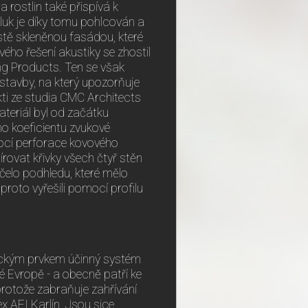
 rostlin také přispívá k
k je díky tomu pohlcován a
istě skleněnou fasádou, které
ého řešení akustiky se zhostil
g Products. Ten se však
stavby, na který upozorňuje
kti ze studia CMC Architects
teriál byl od začátku
o koeficientu zvukové
mocí perforace kovového
rovat křivky všech čtyř stěn
 čelo podhledu, které mělo
proto vyřešili pomocí profilu
ickým prvkem účinný systém
é Evropě - a obecně patří ke
rotože zabraňuje zahřívání
lex AFI Karlín. Jsou sice