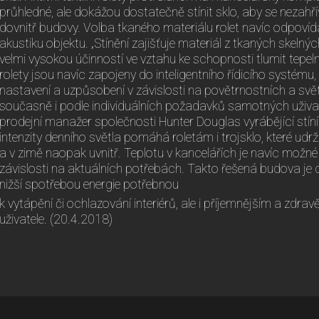
průhledné, ale dokážou dostatečně stínit sklo, aby se nezahř
dovnitř budovy. Volba tkaného materiálu rolet navíc odpo
akustiku objektu. „Stínění zajišťuje materiál z tkaných skeln
velmi vysokou účinností ve vztahu ke schopnosti tlumit tepel
rolety jsou navíc zapojeny do inteligentního řídicího systému,
nastavení a uzpůsobení v závislosti na povětrnostních a sv
současně i podle individuálních požadavků samotných uživate
prodejní manažer společnosti Hunter Douglas vyrábějící stíní
intenzity denního světla pomáhá roletám i trojsklo, které udr
a v zimě naopak uvnitř. Teplotu v kancelářích je navíc možné 
závislosti na aktuálních potřebách. Takto řešená budova je 
nižší spotřebou energie potřebnou
k vytápění či ochlazování interiérů, ale i příjemnějším a zd
uživatele. (20.4.2018)