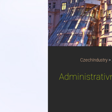
CzechIndustry
>
Administrativ