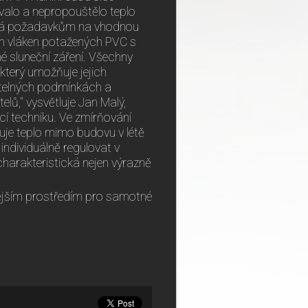
ívalo a nepropouštělo teplo
vídá požadavkům na vhodnou
ých vláken potažených PVC s
né sluneční záření. Všechny
 který umožňuje jejich
ětelných podmínkách a
lů," vysvětluje Jan Malý,
cí techniku. Ve zmírňování
žuje teplo mimo budovu v létě
individuálně regulovat v
charakteristická nejen výrazně
ravějším prostředím pro samotné