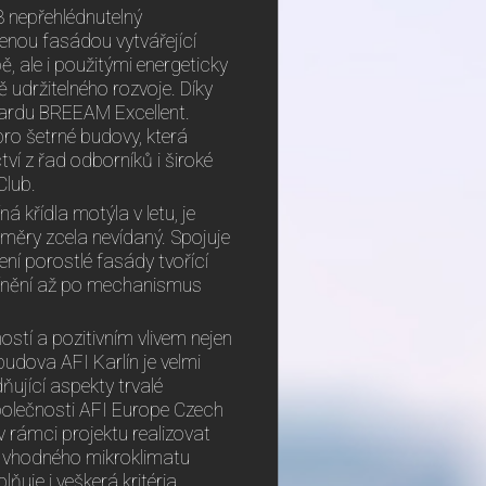
8 nepřehlédnutelný
lenou fasádou vytvářející
ě, ale i použitými energeticky
 udržitelného rozvoje. Díky
ndardu BREEAM Excellent.
ro šetrné budovy, která
ví z řad odborníků i široké
Club.
 křídla motýla v letu, je
ěry zcela nevídaný. Spojuje
ení porostlé fasády tvořící
stínění až po mechanismus
stí a pozitivním vlivem nejen
budova AFI Karlín je velmi
ňující aspekty trvalé
společnosti AFI Europe Czech
v rámci projektu realizovat
bě vhodného mikroklimatu
ňuje i veškerá kritéria