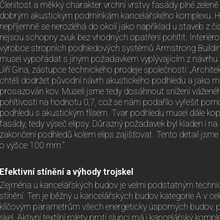
Členitost a měkký charakter vrchní vrstvy fasády plné zeleně a
dobrým akustickým podmínkám kancelářského komplexu. Hlu
nepříjemně se nerozléhá do okolí jako například u staveb z č
nejsou schopny zvuk bez vhodných opatření pohltit. Interiérov
výrobce stropních podhledových systémů Armstrong Buildin
musel vypořádat s jiným požadavkem vyplývajícím z návrhu 
Jiří Gina, zástupce technického prodeje společnosti: „Archite
chtěli dodržet původní návrh akustického podhledu a jako ma
prosazován kov. Museli jsme tedy dosáhnout snížení váženéh
pohltivosti na hodnotu 0,7, což se nám podařilo vyřešit po
podhledu s akustickým flísem. Tvar podhledu musel dále kopí
fasády, tedy výseč elipsy. Důrazný požadavek byl kladen i na
zakončení podhledů kolem elips zajišťovat. Tento detail jsme 
o výšce 100 mm."
Efektivní stínění a výhody trojskel
Zejména u kancelářských budov je velmi podstatným techn
stínění. Ten je běžný u kancelářských budov kategorie A v cel
klíčovým parametrům všech energeticky úsporných budov, p
skel. Aktivní textilní rolety proti slunci má i kancelářský komp