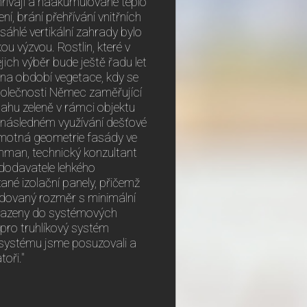
řívají a naakumulované teplo
í, brání přehřívání vnitřních
zsáhlé vertikální zahrady bylo
u výzvou. Rostlin, které v
jich výběr bude ještě řadu let
se na období vegetace, kdy se
polečnosti Němec zaměřující
ahu zeleně v rámci objektu
a následném využívání dešťové
amotná geometrie fasády ve
uchman, technický konzultant
dodavatele lehkého
né izolační panely, přičemž
žadovaný rozměr s minimální
 vsazeny do systémových
 pro truhlíkový systém
 systému jsme posuzovali a
oři."