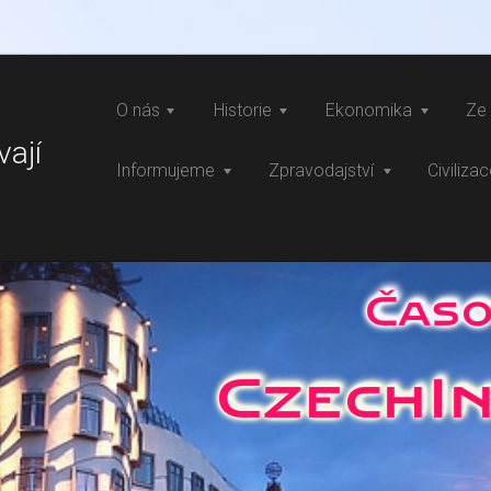
O nás
Historie
Ekonomika
Ze 
vají
Informujeme
Zpravodajství
Civiliza