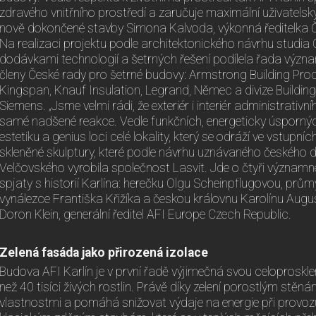
zdravého vnitřního prostředí a zaručuje maximální uživatelsk
nově dokončené stavby Simona Kalvoda, výkonná ředitelka Č
Na realizaci projektu podle architektonického návrhu studia
dodávkami technologií a šetrných řešení podílela řada význa
členy České rady pro šetrné budovy: Armstrong Building Prod
Kingspan, Knauf Insulation, Legrand, Němec a divize Buildin
Siemens. „Jsme velmi rádi, že exteriér i interiér administrativn
samé nadšené reakce. Vedle funkčních, energeticky úsporných
estetiku a genius loci celé lokality, který se odráží ve vstupníc
skleněné skulptury, které podle návrhu uznávaného českého
Velčovského vyrobila společnost Lasvit. Jde o čtyři významn
spjaty s historií Karlína: herečku Olgu Scheinpflugovou, prům
vynálezce Františka Křižíka a českou královnu Karolínu Aug
Doron Klein, generální ředitel AFI Europe Czech Republic.
Zelená fasáda jako přirozená izolace
Budova AFI Karlín je v první řadě výjimečná svou celoprosk
než 40 tisíci živých rostlin. Právě díky zelení porostlým stěn
vlastnostmi a pomáhá snižovat výdaje na energie při provozu