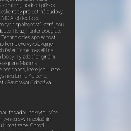
ý komfort," hodnotí přínos
eské rady pro šetrné budovy.
 CMC Architects se
mných společností, které jsou
ucts, Heluz, Hunter Douglas,
g Technologies společnosti
ího komplexu vyvolávají jen
 řešení jsme mysleli i na
h lobby. Ty zdobí originální
 designéra Maxima
é osobnosti, které jsou úzce
yslníka Emila Kolbena,
ustu Bavorskou," dodává
lenou fasádou pokrytou více
ám vyniká svými izolačními
 klimatizace. Oproti