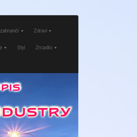
zahraničí
Zdraví
ce
Styl
Zrcadlo