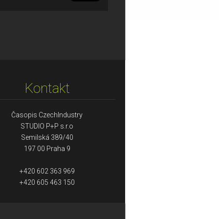
Kontakt
Časopis CzechIndustry
STUDIO P+P s.r.o
Semilská 389/40
197 00 Praha 9
+420 602 363 969
+420 605 463 150