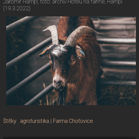
Jaromír Hampl, foto: archiv Hotelu na farmě, Hampl
(19.3.2022)
Štítky
:
agroturistika
|
Farma Choťovice