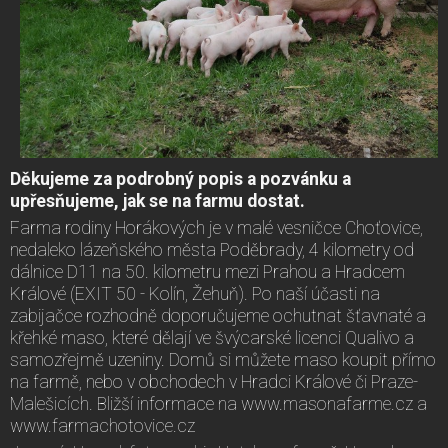
Děkujeme za podrobný popis a pozvánku a
upřesňujeme, jak se na farmu dostat.
Farma rodiny Horákových je v malé vesničce Choťovice,
nedaleko lázeňského města Poděbrady, 4 kilometry od
dálnice D11 na 50. kilometru mezi Prahou a Hradcem
Králové (EXIT 50 - Kolín, Žehuň). Po naší účasti na
zabijačce rozhodně doporučujeme ochutnat šťavnaté a
křehké maso, které dělají ve švýcarské licenci Qualivo a
samozřejmě uzeniny. Domů si můžete maso koupit přímo
na farmě, nebo v obchodech v Hradci Králové či Praze-
Malešicích. Bližší informace na www.masonafarme.cz a
www.farmachotovice.cz