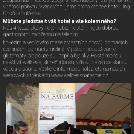
v rámci pobytu. Vyzpovídali jsme proto ředitele hotelu Ing.
Ondřeje Sulženka.
Můžete představit váš hotel a vše kolem něho?
Náš 4hvězdičkový hotel nabízí hostům nejen dobrou
gastronomii založenou na telecím,
hovězím a vepřovém mase z vlastních chovů, domácích
uzeninách, domácí zmrzlině. V jídlech nepoužíváme
glutamáty, ale pouze sůl, pepř a bylinky. Hosté mohou
navštívit wellness, sluneční louku, vířivku, bazén se slanou
vodou a saunu. Veškeré informace naleznete na našich
webových stránkách www.wellnessnafarme.cz