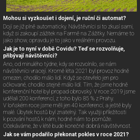
Mohou si vyzkoušet i dojení, je ruční či automat?
Dojí se již plně automaticky. Návštěvníci si to zkusí sami,
když si zakoupí zážitek na Farmě na Zážitky. Nemáme to
jako show, opravdu je to jako v reálném provozu.
Jak je to nyní v době Covidu? Teď se rozvolňuje,
přibývají návštěvníci?
Ano, od minulého týdne, kdy se rozvolnilo, se nám
návštěvníci vracejí. Kromě léta 2021 byl provoz hodně
omezen, chodilo málo lidí. Když se otevřelo jen pro
očkované, chodilo stejně málo lidí. Tím, že jsme hodně
konferenční hotel byl propad obrovský. V roce 2019 jsme
udělali 200 konferencí, z toho bylo 85 % z Prahy.
V loňském roce jsme měli jen 40 konferencí, a ještě byly
malé. Úbytek hostů byl znatelný. Tak využiji příležitosti
k pozvání hostů k nám, hodně nám to pomůže.
Očekáváme, že v létě bude konečně dobrá návštěvnost.
Jak se vám podařilo překonat pokles v roce 2021?