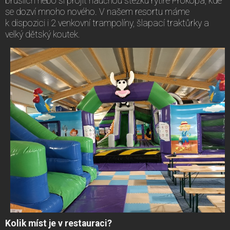
bruslích nebo si projít naučnou stezku rytíře Prokopa, kde
se dozví mnoho nového. V našem resortu máme
k dispozici i 2 venkovní trampolíny, šlapací traktůrky a
velký dětský koutek.
Kolik míst je v restauraci?