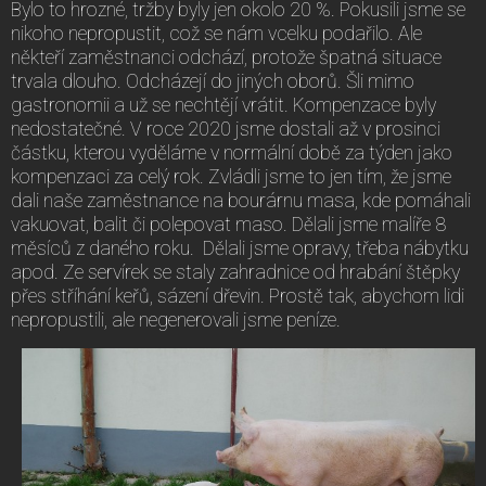
Bylo to hrozné, tržby byly jen okolo 20 %. Pokusili jsme se
nikoho nepropustit, což se nám vcelku podařilo. Ale
někteří zaměstnanci odchází, protože špatná situace
trvala dlouho. Odcházejí do jiných oborů. Šli mimo
gastronomii a už se nechtějí vrátit. Kompenzace byly
nedostatečné. V roce 2020 jsme dostali až v prosinci
částku, kterou vyděláme v normální době za týden jako
kompenzaci za celý rok. Zvládli jsme to jen tím, že jsme
dali naše zaměstnance na bourárnu masa, kde pomáhali
vakuovat, balit či polepovat maso. Dělali jsme malíře 8
měsíců z daného roku. Dělali jsme opravy, třeba nábytku
apod. Ze servírek se staly zahradnice od hrabání štěpky
přes stříhání keřů, sázení dřevin. Prostě tak, abychom lidi
nepropustili, ale negenerovali jsme peníze.