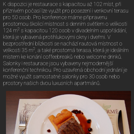
K dispozici je restaurace s kapacitou až 102 míst, při
příznivém počasí lze využít pro posezení i venkovní terasu
pro 50 osob. Pro konference máme připravenu
prostornou školicí místnost s denním světlem o velikosti
2
124 m
s kapacitou 120 osob v divadelním uspořádání,
která je vybavená protihlukovými okny i dveřmi. V
bezprostřední blízkosti se nachází rautová místnost o
2
velikosti 35 m
, a také prostorná terasa, která je ideálním
místem ke konání coffeebreaků nebo welcome drinků.
Salonky i restaurace jsou vybaveny nejmodernější
konferenční technikou. Pro uzavřená obchodní jednání je
možné využít samostatné salonky pro 30 osob nebo
prostory našich dvou luxusních apartmánů.