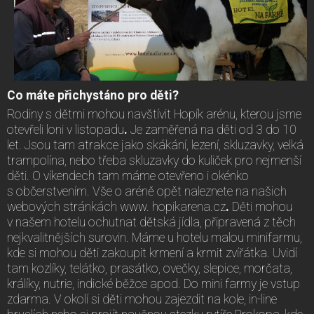
Co máte přichystáno pro děti?
Rodiny s dětmi mohou navštívit Hopík arénu, kterou jsme
otevřeli loni v listopadu
.
Je zaměřená na děti od 3 do 10
let. Jsou tam atrakce jako skákání, lezení, skluzavky, velká
trampolína, nebo třeba skluzavky do kuliček pro nejmenší
děti. O víkendech tam máme otevřeno i okénko
s občerstvením. Vše o aréně opět naleznete na našich
webových stránkách www. hopikarena.cz
.
Děti mohou
v našem hotelu ochutnat dětská jídla, připravená z těch
nejkvalitnějších surovin. Máme u hotelu malou minifarmu,
kde si mohou děti zakoupit krmení a krmit zvířátka. Uvidí
tam kozlíky, telátko, prasátko, ovečky, slepice, morčata,
králíky, nutrie, indické běžce apod. Do mini farmy je vstup
zdarma. V okolí si děti mohou zajezdit na kole, in-line