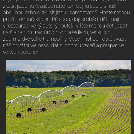
zkusit jízdu na řezačce nebo kombajnu spolu s naší
obsluhou nebo si zkusit jízdu i samostatně. Hosté mohou
prožít farmářský den. Přijedou, dají si oběd, děti mají
v restauraci velký dětský koutek. V létě mohou děti jezdit
na šlapacích traktůrcích, odrážedlech, venku jsou i
zdarma dvě velké trampolíny. Večer mohou hosté využít
náš privátní wellness, dát si dobrou večeři a přespat ve
velkých pokojích.