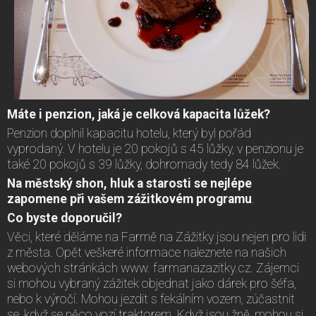
Máte i penzion, jaká je celková kapacita lůžek?
Penzion doplnil kapacitu hotelu, který byl pořád
vyprodaný. V hotelu je 20 pokojů s 45 lůžky, v penzionu je
také 20 pokojů s 39 lůžky, dohromady tedy 84 lůžek.
Na městský shon, hluk a starosti se nejlépe
zapomene při vašem zážitkovém programu
.
Co byste doporučil?
Věci, které děláme na Farmě na Zážitky jsou nejen pro lidi
z města. Opět veškeré informace naleznete na našich
webových stránkách www. farmanazazitky.cz. Zájemci
si mohou vybraný zážitek objednat jako dárek pro šéfa,
nebo k výročí. Mohou jezdit s fekálním vozem, zúčastnit
se, když se něco vozí traktorem. Když jsou žně, mohou si