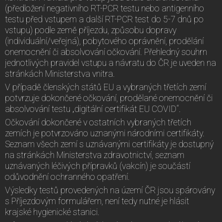
(předložení negativního RT-PCR testu nebo antigenního
testu před vstupem a další RT-PCR test do 5-7 dnů po
vstupu) podle země příjezdu, způsobu dopravy
(individuální/veřejná), pobytového oprávnění, prodělání
onemocnění či absolvování očkování. Přehledný souhrn
jednotlivých pravidel vstupu a návratu do ČR je uveden na
stránkách Ministerstva vnitra.
V případě členských států EU a vybraných třetích zemí
potvrzuje dokončené očkování, prodělané onemocnění či
absolvování testu „digitální certifikát EU COVID“.
Očkování dokončené v ostatních vybraných třetích
zemích je potvrzováno uznanými národními certifikáty.
Seznam všech zemí s uznávanými certifikáty je dostupný
na stránkách Ministerstva zdravotnictví, seznam
uznávaných léčivých přípravků (vakcín) je součástí
odůvodnění ochranného opatření.
Výsledky testů provedených na území ČR jsou spárovány
s Příjezdovým formulářem, není tedy nutné je hlásit
krajské hygienické stanici.