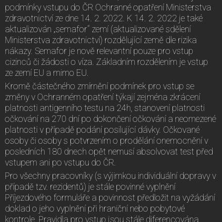
podmínky vstupu do ČR Ochranné opatření Ministerstva
zdravotnictví ze dne 14. 2. 2022. K 14. 2. 2022 je také
aktualizován „semafor“ zemí (aktualizované sdělení
Ministerstva zdravotnictví) rozdělující země dle rizika
nákazy. Semafor je nově relevantní pouze pro vstup
cizinců či žádosti o víza. Základním rozdělením je vstup
ze zemí EU a mimo EU.
Kromě částečného zmírnění podmínek pro vstup se
změny v Ochranném opatření týkají zejména zkrácení
platnosti antigenního testu na 24h, stanovení platnosti
očkování na 270 dní po dokončení očkování a neomezené
platnosti v případě podání posilující dávky. Očkované
osoby či osoby s potvrzením o prodělání onemocnění v
posledních 180 dnech opět nemusí absolvovat test před
vstupem ani po vstupu do ČR.
Pro všechny pracovníky (s výjimkou individuální dopravy v
případě tzv. rezidentů) je stále povinné vyplnění
Příjezdového formuláře a povinnost předložit na vyžádání
doklad o jeho vyplnění při hraniční nebo pobytové
kontrole. Pravidla pro vstup jsou stále diferencována