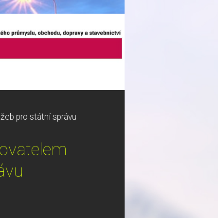
eb pro státní správu
tovatelem
rávu