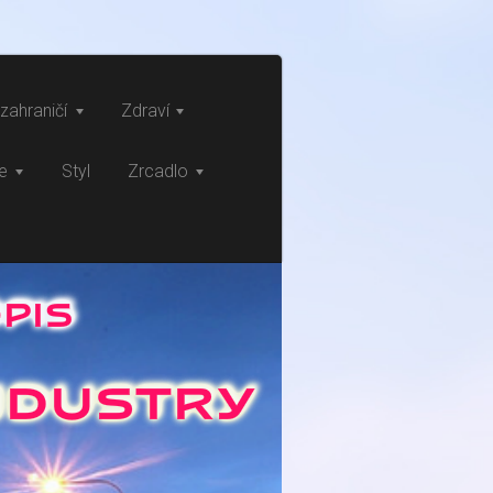
zahraničí
Zdraví
ce
Styl
Zrcadlo