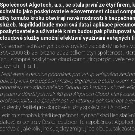
Společnost Algotech, a.s., se stala první ze čtyř firem, 
schválilo jako poskytovatele eGovernment cloud comput
díky tomuto kroku otevírají nové možnosti k bezpečné
služeb. Například bude moci svá data i aplikace přesuno
poskytovatele a uživatelé k nim budou pak přistupovat 
cloudové služby umožní efektivní využívání veřejných f
Na seznam schválených poskytovatelů zapsalo Ministerstvo 
365/2000 Sb 23. března 2022 celkem čtyři společnosti, které
jsou schopné poskytovat cloud computing orgánu veřejné s
úrovních I, II a III.
„Nastavení a definice podmínek pro vstup veřejného sektor
důležitý krok pro úspěšný rozvoj digitalizace státu. Jsem rá
podmínky pro zápis našeho Cloudu do katalogu služeb eG
o jeden z důležitých milníků pro Algotech Cloud, který odr
profesionalitu a odpovědnost ve vztahu k ochraně dat a jej
Loužecký, ředitel pro cloudové služby společnosti Algotech.
Jedním z mnoha kritérií bezpečnosti byl například i legislativ
datového centra v České republice. Ten společnost Algotech s
správa či jakékoliv jiné subjekty zmigrují do cloudu, tak zů