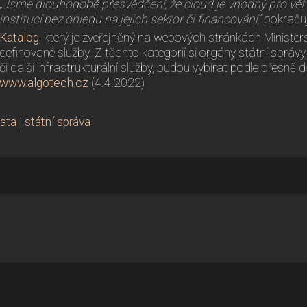
„Jsme dlouhodobě přesvědčení, že cloud je vhodný pro větš
institucí bez ohledu na jejich sektor či financování,“
pokračuj
Katalog
, který je zveřejněný na webových stránkách Minister
definované služby. Z těchto kategorií si orgány státní správ
či další infrastrukturální služby, budou vybírat podle přesně
www.algotech.cz
(4.4.2022)
ata
|
státní správa