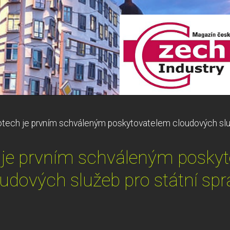
otech je prvním schváleným poskytovatelem cloudových služ
 je prvním schváleným posky
udových služeb pro státní sp