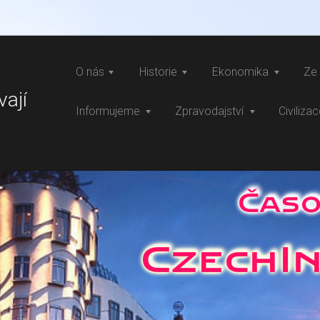
O nás
Historie
Ekonomika
Ze 
vají
Informujeme
Zpravodajství
Civiliza