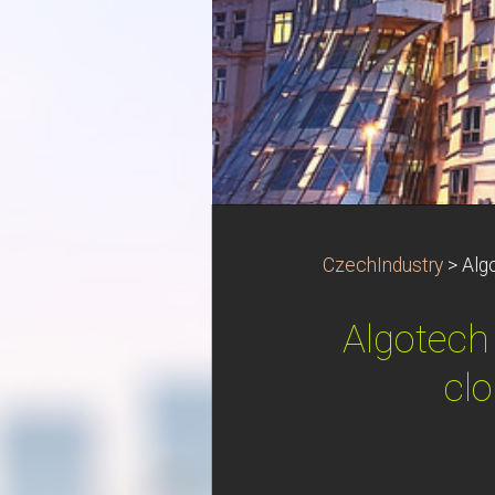
CzechIndustry
>
Alg
Algotech
clo