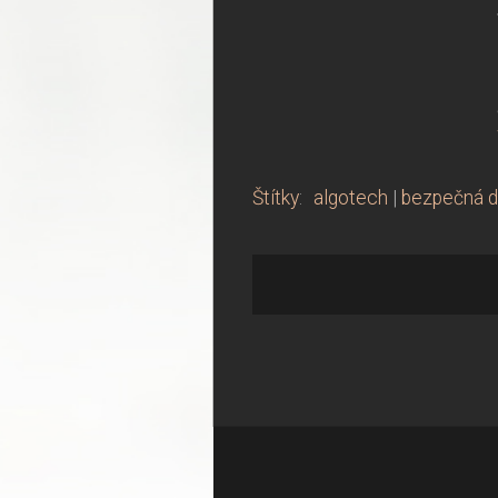
Štítky
:
algotech
|
bezpečná d