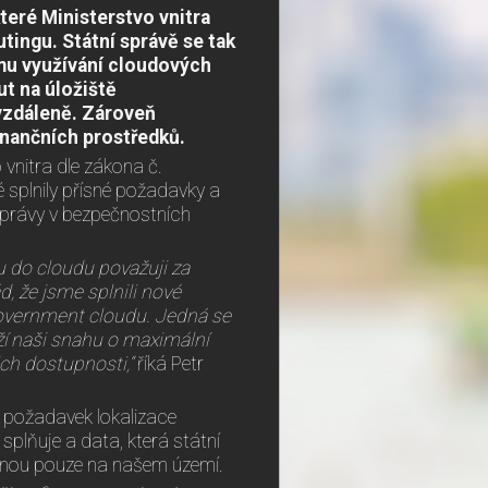
které Ministerstvo vnitra
ingu. Státní správě se tak
mu využívání cloudových
ut na úložiště
vzdáleně.
Zároveň
inančních prostředků.
vnitra dle zákona č.
 splnily přísné požadavky a
právy v bezpečnostních
u do cloudu považuji za
d, že jsme splnili nové
overnment cloudu. Jedná se
áží naši snahu o maximální
ich dostupnosti,“
říká Petr
ní požadavek lokalizace
plňuje a data, která státní
stanou pouze na našem území.