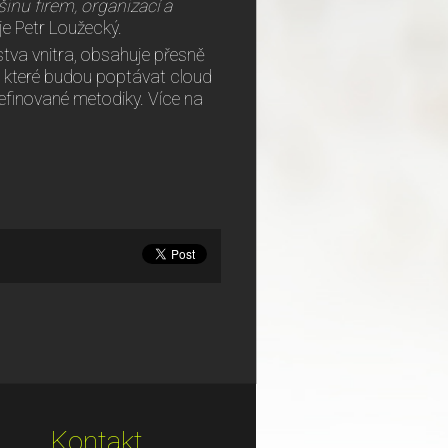
inu firem, organizací a
e Petr Loužecký.
stva vnitra, obsahuje přesně
y, které budou poptávat cloud
 definované metodiky. Více na
Kontakt