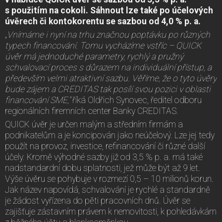
s použitím na cokoli. Sáhnout lze také po účelových
úvěrech či kontokorentu se sazbou od 4,0 % p. a.
„Vnímáme i nyní na trhu značnou poptávku po různých
typech financování. Tomu vycházíme vstříc – QUICK
úvěr má jednoduché parametry, rychlý a pružný
schvalovací proces s důrazem na individuální přístup, a
především velmi atraktivní sazbu. Věříme, že o tyto úvěry
bude zájem a CREDITAS tak posílí svou pozici v oblasti
financování SME,“
říká Oldřich Synovec, ředitel odboru
regionálních firemních center Banky CREDITAS.
QUICK úvěr je určen malým a středním firmám a
podnikatelům a je koncipován jako neúčelový. Lze jej tedy
použít na provoz, investice, refinancování či různé další
účely. Kromě výhodné sazby již od 3,5 % p. a. má také
nadstandardní dobu splatnosti, jež může být až 9 let.
Výše úvěru se pohybuje v rozmezí 0,5 – 10 milionů korun.
Jak název napovídá, schvalování je rychlé a standardně
je žádost vyřízena do pěti pracovních dnů. Úvěr se
zajišťuje zástavním právem k nemovitosti, k pohledávkám