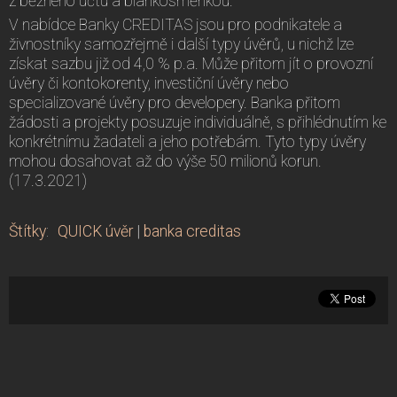
z běžného účtu a blankosměnkou.
V nabídce Banky CREDITAS jsou pro podnikatele a
živnostníky samozřejmě i další typy úvěrů, u nichž lze
získat sazbu již od 4,0 % p.a. Může přitom jít o provozní
úvěry či kontokorenty, investiční úvěry nebo
specializované úvěry pro developery. Banka přitom
žádosti a projekty posuzuje individuálně, s přihlédnutím ke
konkrétnímu žadateli a jeho potřebám. Tyto typy úvěry
mohou dosahovat až do výše 50 milionů korun.
(17.3.2021)
Štítky
:
QUICK úvěr
|
banka creditas