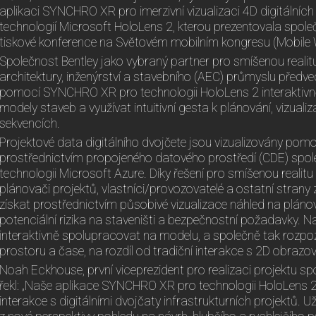
aplikaci SYNCHRO XR pro imerzivní vizualizaci 4D digitálníc
technologií Microsoft HoloLens 2, kterou prezentovala spo
tiskové konference na Světovém mobilním kongresu (Mobile 
Společnost Bentley jako vybraný partner pro smíšenou realitu
architektury, inženýrství a stavebního (AEC) průmyslu předve
pomocí SYNCHRO XR pro technologii HoloLens 2 interaktivně
modely staveb a využívat intuitivní gesta k plánování, vizual
sekvencích.
Projektové data digitálního dvojčete jsou vizualizovány pom
prostřednictvím propojeného datového prostředí (CDE) spol
technologii Microsoft Azure. Díky řešení pro smíšenou reali
plánovači projektů, vlastníci/provozovatelé a ostatní strany
získat prostřednictvím působivé vizualizace náhled na pláno
potenciální rizika na staveništi a bezpečnostní požadavky. N
interaktivně spolupracovat na modelu, a společně tak rozpo
prostoru a čase, na rozdíl od tradiční interakce s 2D obrazo
Noah Eckhouse, první viceprezident pro realizaci projektu sp
řekl: „Naše aplikace SYNCHRO XR pro technologii HoloLens 
interakce s digitálními dvojčaty infrastrukturních projektů. 