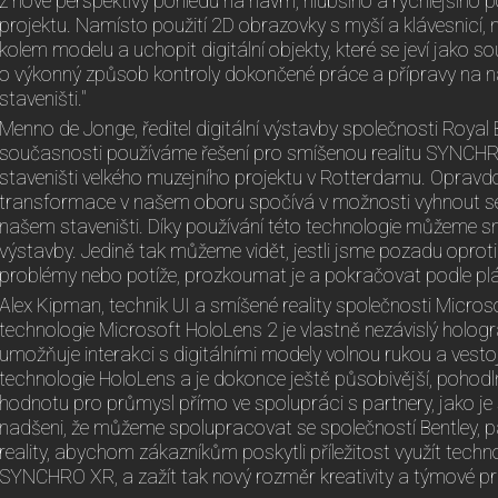
z nové perspektivy pohledu na návrh, hlubšího a rychlejšího
projektu. Namísto použití 2D obrazovky s myší a klávesnicí,
kolem modelu a uchopit digitální objekty, které se jeví jako so
o výkonný způsob kontroly dokončené práce a přípravy na n
staveništi."
Menno de Jonge, ředitel digitální výstavby společnosti Royal
současnosti používáme řešení pro smíšenou realitu SYNCHR
staveništi velkého muzejního projektu v Rotterdamu. Opravdo
transformace v našem oboru spočívá v možnosti vyhnout se
našem staveništi. Díky používání této technologie můžeme s
výstavby. Jedině tak můžeme vidět, jestli jsme pozadu oproti 
problémy nebo potíže, prozkoumat je a pokračovat podle plá
Alex Kipman, technik UI a smíšené reality společnosti Micros
technologie Microsoft HoloLens 2 je vlastně nezávislý hologra
umožňuje interakci s digitálními modely volnou rukou a vesto
technologie HoloLens a je dokonce ještě působivější, pohodl
hodnotu pro průmysl přímo ve spolupráci s partnery, jako je
nadšeni, že můžeme spolupracovat se společností Bentley, 
reality, abychom zákazníkům poskytli příležitost využít tech
SYNCHRO XR, a zažít tak nový rozměr kreativity a týmové pr