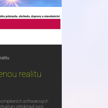
alitu
enou realitu
l komplexních softwarových
truktury, představil svoji