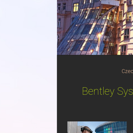
Czec
Bentley Sys