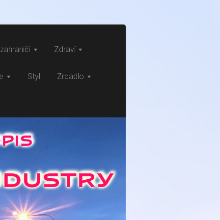
zahraničí
Zdraví
ce
Styl
Zrcadlo