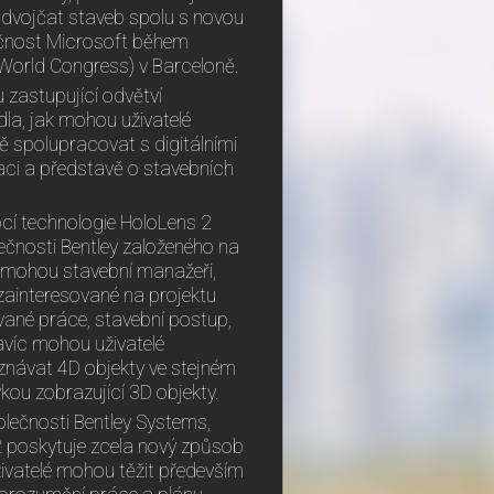
h dvojčat staveb spolu s novou
lečnost Microsoft během
World Congress) v Barceloně.
 zastupující odvětví
dla, jak mohou uživatelé
 spolupracovat s digitálními
izaci a představě o stavebních
ocí technologie HoloLens 2
ečnosti Bentley založeného na
tu mohou stavební manažeři,
 zainteresované na projektu
vané práce, stavební postup,
avíc mohou uživatelé
znávat 4D objekty ve stejném
vkou zobrazující 3D objekty.
olečnosti Bentley Systems,
2 poskytuje zcela nový způsob
Uživatelé mohou těžit především