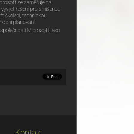
icrosoft se zaměřuje na
 vyvíjet řešení pro smíšenou
ft školení, technickou
hodní plánování.
společnosti Microsoft jako
Kontakt