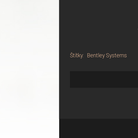
Štítky
:
Bentley Systems