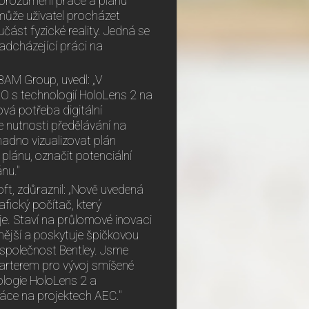
 porozumění práce a plánu
 může uživatel procházet
učást fyzické reality. Jedná se
adcházející práci na
 BAM Group, uvedl: „V
O s technologií HoloLens 2 na
vá potřeba digitální
 nutnosti předělávání na
nadno vizualizovat plán
plánu, označit potenciální
nu."
oft, zdůraznil: „Nově uvedená
fický počítač, který
je. Staví na průlomové inovaci
nější a poskytuje špičkovou
 společnost Bentley. Jsme
parterem pro vývoj smíšené
nologie HoloLens 2 a
áce na projektech AEC."