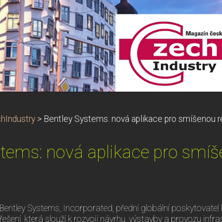
hIndustry
>
Bentley Systems: nová aplikace pro smíšenou re
tems: nová aplikace pro smíš
Bentley Systems, Incorporated, přední globální poskytovate
řešení, která slouží k rozvoji návrhu, výstavby a provozu infras