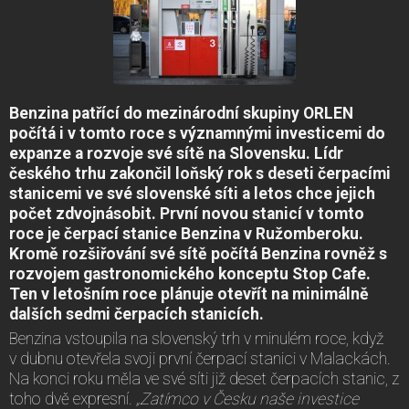
Benzina patřící do mezinárodní skupiny ORLEN
počítá i v tomto roce s významnými investicemi do
expanze a rozvoje své sítě na Slovensku. Lídr
českého trhu zakončil loňský rok s deseti čerpacími
stanicemi ve své slovenské síti a letos chce jejich
počet zdvojnásobit. První novou stanicí v tomto
roce je čerpací stanice Benzina v Ružomberoku.
Kromě rozšiřování své sítě počítá Benzina rovněž s
rozvojem gastronomického konceptu Stop Cafe.
Ten v letošním roce plánuje otevřít na minimálně
dalších sedmi čerpacích stanicích.
Benzina vstoupila na slovenský trh v minulém roce, když
v dubnu otevřela svoji první čerpací stanici v Malackách.
Na konci roku měla ve své síti již deset čerpacích stanic, z
toho dvě expresní.
„Zatímco v Česku naše investice