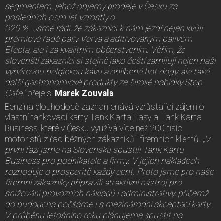
segmentem, jehož objemy prodeje v Česku za
posledních osm let vzrostly o
320 %. Jsme rádi, že zákazníci k nám jezdí nejen kvůli
prémiové řadě paliv Verva a aditivovaným palivům
Efecta, ale i za kvalitním občerstvením. Věřím, že
slovenští zákazníci si stejně jako čeští zamilují nejen naši
výběrovou belgickou kávu a oblíbené hot dogy, ale také
další gastronomické produkty ze široké nabídky Stop
Cafe,“
přeje si
Marek Zouvala
.
Benzina dlouhodobě zaznamenává vzrůstající zájem o
vlastní tankovací karty Tank Karta Easy a Tank Karta
Business, které v Česku využívá více než 200 tisíc
motoristů z řad běžných zákazníků i firemních klientů.
„V
první fázi jsme na Slovensku spustili Tank Kartu
Business pro podnikatele a firmy. V jejich nákladech
rozhoduje o prosperitě každý cent. Proto jsme pro naše
firemní zákazníky připravili atraktivní nástroj pro
snižování provozních nákladů i administrativy, přičemž
do budoucna počítáme i s mezinárodní akceptací karty.
V průběhu letošního roku plánujeme spustit na