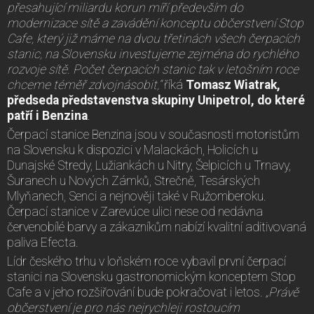
přesahující miliardu korun míří především do
modernizace sítě a zavádění konceptu občerstvení Stop
Cafe, který již máme na dvou třetinách všech čerpacích
stanic, na Slovensku investujeme zejména do rychlého
rozvoje sítě. Počet čerpacích stanic tak v letošním roce
chceme téměř zdvojnásobit,“
říká
Tomasz Wiatrak,
předseda představenstva skupiny Unipetrol, do které
patří i Benzina
.
Čerpací stanice Benzina jsou v současnosti motoristům
na Slovensku k dispozici v Malackách, Holicích u
Dunajské Stredy, Lužiankách u Nitry, Šelpicích u Trnavy,
Šuranech u Nových Zámků, Strečně, Tesárských
Mlyňanech, Senci a nejnověji také v Ružomberoku.
Čerpací stanice v Zarevúce ulici nese od nedávna
červenobílé barvy a zákazníkům nabízí kvalitní aditivovaná
paliva Efecta.
Lídr českého trhu v loňském roce vybavil první čerpací
stanici na Slovensku gastronomickým konceptem Stop
Cafe a v jeho rozšiřování bude pokračovat i letos.
„Právě
občerstvení je pro nás nejrychleji rostoucím