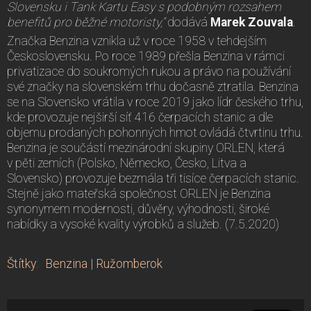
Slovensku i Tank Kartu Easy s podobným rozsahem
benefitů pro běžné motoristy,“
dodává
Marek Zouvala
.
Značka Benzina vznikla už v roce 1958 v tehdejším
Československu. Po roce 1989 přešla Benzina v rámci
privatizace do soukromých rukou a právo na používání
své značky na slovenském trhu dočasně ztratila. Benzina
se na Slovensko vrátila v roce 2019 jako lídr českého trhu,
kde provozuje nejširší síť 416 čerpacích stanic a dle
objemu prodaných pohonných hmot ovládá čtvrtinu trhu.
Benzina je součástí mezinárodní skupiny ORLEN, která
v pěti zemích (Polsko, Německo, Česko, Litva a
Slovensko) provozuje bezmála tři tisíce čerpacích stanic.
Stejně jako mateřská společnost ORLEN je Benzina
synonymem modernosti, důvěry, výhodnosti, široké
nabídky a vysoké kvality výrobků a služeb. (7.5.2020)
Štítky
:
Benzina
|
Ružomberok