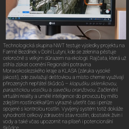
Technologická skupina NWT testuje výsledky projektu na
Farmě Bezdínek v Dolní Lutyni, kde se zelenina pěstuje
celoročně s velkým důrazem na ekologii. Rajčata, která už
stihla získat ocenění Regionální potravina
Moravskoslezského kraje a KLASA (záruka vysoké
jakosti), zde zavlažují dešťovkou a místo chemie využívají
přirozených nepřátel škůdců –
klopušku skleníkovou
,
parazitickou vosičku
a
savečku oranžovou
. Začlenění
virtuální reality a umělé inteligence do provozu by mělo
zdejším rostlinolékařům výrazně ušetřit čas i peníze
spojené s kontrolou rostlin. Vyvíjený systém totiž dokáže
vyhodnotit celkový zdravotní stav rostlin, dostatek živin i
vody a také včas upozornit na plíseň i potencionální
škůdce.