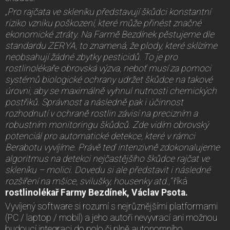
„Pro rajčata ve skleníku představují škůdci konstantní
riziko vzniku poškození, které může přinést značné
ekonomické ztráty. Na Farmě Bezdínek pěstujeme dle
standardu ZERYA, to znamená, že plody, které sklízíme
neobsahují žádné zbytky pesticidů. To je pro
rostlinolékaře obrovská výzva, neboť musí za pomoci
systémů biologické ochrany udržet škůdce na takové
úrovni, aby se maximálně vyhnul nutnosti chemických
postřiků. Správnost a následně pak i účinnost
rozhodnutí v ochraně rostlin závisí na precizním a
robustním monitoringu škůdců. Zde vidím obrovský
potenciál pro automatické detekce, které v rámci
Berabotu vyvíjíme. Právě teď intenzivně zdokonalujeme
algoritmus na detekci nejčastějšího škůdce rajčat ve
skleníku – molici. Dovedu si ale představit i následné
rozšíření na mšice, svilušky, housenky atd.,“
říká
rostlinolékař Farmy Bezdínek, Václav Psota.
Vyvíjený software si rozumí s nejrůznějšími platformami
(PC / laptop / mobil) a jeho autoři nevyvrací ani možnou
budoucí integraci do polo či plně autonomního