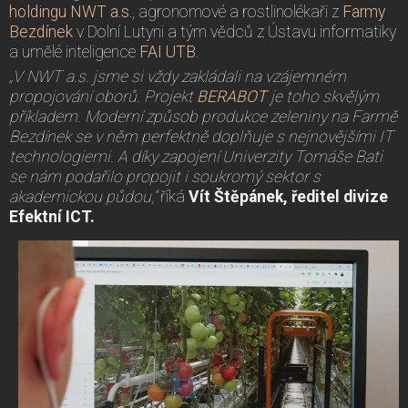
holdingu NWT a.s.
, agronomové a rostlinolékaři z
Farmy
Bezdínek
v Dolní Lutyni a tým vědců z Ústavu informatiky
a umělé inteligence
FAI UTB
.
„V NWT a.s. jsme si vždy zakládali na vzájemném
propojování oborů. Projekt
BERABOT
je toho skvělým
příkladem. Moderní způsob produkce zeleniny na Farmě
Bezdínek se v něm perfektně doplňuje s nejnovějšími IT
technologiemi. A díky zapojení Univerzity Tomáše Bati
se nám podařilo propojit i soukromý sektor s
akademickou půdou,“
říká
Vít Štěpánek, ředitel divize
Efektní ICT.