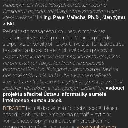
hlubokých sítí. Místo lidských očí slouží našemu
Berabotovi nejmodernější algoritmy strojového vidění,
které vyvíjíme,“
říká
Ing. Pavel Vařacha, Ph.D., člen týmu
z FAI.
Řešení takto rozsáhlého úkolu nebylo možné bez
mezinárodní vědecké spolupráce. V tomto případě
s experty z University of Tokyo. Univerzita Tomáše Bati se
tak zařadila do skupiny elitních světových pracovišť.
„Konzultace k robotické části projektu probíhala přímo
na University of Tokyo, konkrétně na pracovišti
profesora Wei Guo. Kolegové z Japonska byli také na
odborné stáži u nás na fakultě a vysoce oceňovali
kreativitu, multioborovost a systémový přístup v řešení
složitých vědeckých a inženýrských zadání,“
řekl
vedoucí
projektu a ředitel Ústavu informatiky a umělé
inteligence Roman Jašek.
BERABOT
by měl do své finální podoby dospět během
následujících čtyř let. Ambice má nemalé – být plně
konkurenceschopným a inovativním produktem na
evropském trhu. Více informací na
www.berabot.com