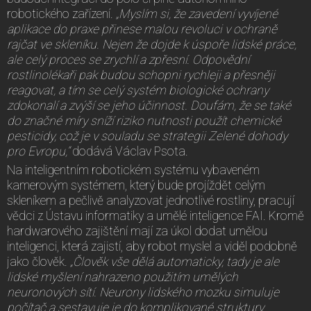
robotického zařízení.
„Myslím si, že zavedení vyvíjené
aplikace do praxe přinese malou revoluci v ochraně
rajčat ve skleníku. Nejen že dojde k úspoře lidské práce,
ale celý proces se zrychlí a zpřesní. Odpovědní
rostlinolékaři pak budou schopni rychleji a přesněji
reagovat, a tím se celý systém biologické ochrany
zdokonalí a zvýší se jeho účinnost. Doufám, že se také
do značné míry sníží riziko nutnosti použít chemické
pesticidy, což je v souladu se strategii Zelené dohody
pro Evropu,“
dodává Václav Psota.
Na inteligentním robotickém systému vybaveném
kamerovým systémem, který bude projíždět celým
skleníkem a pečlivě analyzovat jednotlivé rostliny, pracují
vědci z Ústavu informatiky a umělé inteligence FAI. Kromě
hardwarového zajištění mají za úkol dodat umělou
inteligenci, která zajistí, aby robot myslel a viděl podobně
jako člověk.
„Člověk vše dělá automaticky, tady je ale
lidské myšlení nahrazeno použitím umělých
neuronových sítí. Neurony lidského mozku simuluje
počítač a sestavuje je do komplikované struktury