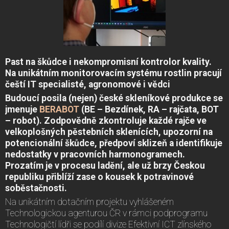
Past na škůdce i nekompromisní kontrolor kvality.
Na unikátním monitorovacím systému rostlin pracují
čeští IT specialisté, agronomové i vědci
Budoucí posila (nejen) české skleníkové produkce se
jmenuje
BERABOT
(BE – Bezdínek, RA – rajčata, BOT
– robot). Zodpovědně zkontroluje každé rajče ve
velkoplošných pěstebních sklenících, upozorní na
potencionální škůdce, předpoví sklizeň a identifikuje
nedostatky v pracovních harmonogramech.
Prozatím je v procesu ladění, ale už brzy Českou
republiku přiblíží zase o kousek k potravinové
soběstačnosti.
Na unikátním dotačním projektu vyhlášeném
Technologickou agenturou ČR v rámci podprogramu
Technologičtí lídři se podílí divize Efektivní ICT zlínského