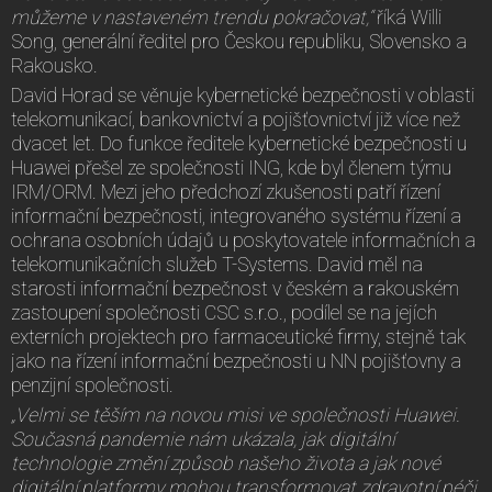
můžeme v nastaveném trendu pokračovat,“
říká Willi
Song, generální ředitel pro Českou republiku, Slovensko a
Rakousko.
David Horad se věnuje kybernetické bezpečnosti v oblasti
telekomunikací, bankovnictví a pojišťovnictví již více než
dvacet let. Do funkce ředitele kybernetické bezpečnosti u
Huawei přešel ze společnosti ING, kde byl členem týmu
IRM/ORM. Mezi jeho předchozí zkušenosti patří řízení
informační bezpečnosti, integrovaného systému řízení a
ochrana osobních údajů u poskytovatele informačních a
telekomunikačních služeb T-Systems. David měl na
starosti informační bezpečnost v českém a rakouském
zastoupení společnosti CSC s.r.o., podílel se na jejích
externích projektech pro farmaceutické firmy, stejně tak
jako na řízení informační bezpečnosti u NN pojišťovny a
penzijní společnosti.
„Velmi se těším na novou misi ve společnosti Huawei.
Současná pandemie nám ukázala, jak digitální
technologie změní způsob našeho života a jak nové
digitální platformy mohou transformovat zdravotní péči,