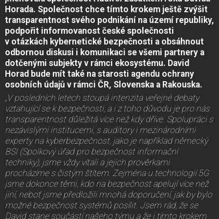
Horada. Společnost chce tímto krokem ještě zvýšit
transparentnost svého podnikání na území republiky,
podpořit informovanost české společnosti
v otázkách kybernetické bezpečnosti a obsáhnout
odbornou diskusi i komunikaci se všemi partnery a
dotčenými subjekty v rámci ekosystému. David
Horad bude mít také na starosti agendu ochrany
osobních údajů v rámci ČR, Slovenska a Rakouska.
„V posledních letech stoupá intenzita veřejné debaty
vztahující se k bezpečnosti, a i z toho důvodu je pro nás
transparentnost důležitá více než kdy dříve. Spolupráci s
nezávislými institucemi, s auditory i mezinárodními
experty na kyberbezpečnost, jako je například německý
BSI (Spolkový úřad pro bezpečnost informační
techniky), jsme vždy vítali a jejich prověrkami
procházíme s čistým štítem. Zejména u technologií 5G
jsme dokonce těmi, kdo na bezpečnost apelují více než
jiní, neboť jsme předložili mnohá doporučení, jak by bylo
možné bezpečnost systémů posílit. Jsem rád, že se
David stane součástí našeho týmu a že i tímto krokem