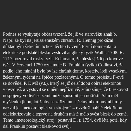
Podnes se vyskytuje občas tvrzení, že již ve starověku znali b.
Např. že byl na jerusalemském chrámu. R. Hennig prokázal
důkladným šetřením lichost těchto tvrzení. První domněnku o
elektrické podstatě blesku vyslovil anglický fyzik Wall r. 1708. R.
1717 pozoroval ruský fyzik Reinmann, že blesk sjíždí po kovové
tyči. V červenci 1750 oznamuje B. Franklin fyziku Collinsovi, že
podle jeho mínění bylo by lze chránit domy, kostely, lodi vysokými
železnými tyčemi na špičce pozlacenými. O tomto projektu F-ově
se dověděl P. Diviš (v.t.), který se již delší dobu obíral elektřinou
v ovzduší, a vyslovil se o něm nepříznivě, zdůrazňuje, že bleskovod
nespojený vodivě se zemí může způsobit jen neštěstí. Sám měl
myšlenku jinou, totiž aby se zařízením s četnými drobnými hroty –
nazval je „meteorologickým strojem“ – ovzduší nabité elektřinou
odelektrizovalo a teprve na druhém místě mělo svést blesk do země.
Tento „meteorologický stroj“ postavil D. r. 1754, dvě léta poté, kdy
dal Franklin postavit bleskovod svůj.