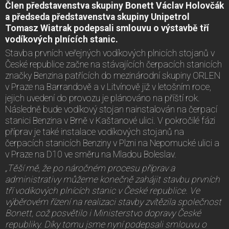
Člen představenstva skupiny Bonett Václav Holovčák
a předseda představenstva skupiny Unipetrol
Tomasz Wiatrak podepsali smlouvu o výstavbě tří
vodíkových plnících stanic.
Stavba prvních veřejných vodíkových plnicích stojanů v
České republice začne na stávajících čerpacích stanicích
značky Benzina patřících do mezinárodní skupiny ORLEN
v Praze na Barrandově a v Litvínově již v letošním roce,
jejich uvedení do provozu je plánováno na příští rok.
Následně bude vodíkový stojan nainstalován na čerpací
stanici Benzina v Brně v Kaštanové ulici. V pokročilé fázi
příprav je také instalace vodíkových stojanů na
čerpacích stanicích Benziny v Plzni na Nepomucké ulici a
v Praze na D10 ve směru na Mladou Boleslav.
„Těší mě, že po náročném procesu příprav a
administrativy můžeme konečně zahájit stavbu prvních
tří vodíkových plnících stanic v České republice. Ve
výběrovém řízení na realizaci stavby zvítězila společnost
Bonett, což posvětilo i Ministerstvo dopravy České
republiky. Díky tomu jsme nyní podepsali smlouvu o