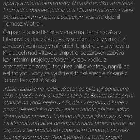
správy a místní samosprávy. O využití vodíku ve veřejné
hromadné dopravě jednáme s Hlavním městem Praha,
Středočeským krajem a Ústeckým krajem,“
doplnil
Tomasz Wiatrak.
Čerpací stanice Benzina v Praze na Barrandově a v
Litvínově budou zásobovány vodíkem, který vzniká při
zpracovávání ropy v rafinériích Unipetrolu v Litvínově a
Kralupech nad Vltavou. Unipetrol se zároveň zabývá
konkrétními projekty efektivní výroby vodíku z
alternativních zdrojů, tedy bez uhlíkové stopy, například
elektrolýzou vody za využití elektrické energie získané z
fotovoltaických článků.
„Naše nabídka na vodíkové stanice byla vyhodnocena
jako nejlepší, a my si vážíme toho, že Bonett dodá první
stanice na vodík nejen u nás, ale i v regionu, a bude v
pozici generálního dodavatele u tohoto přelomového
dopravního projektu. Vybudovali jsme již stovky stanic
na alternativní paliva, desítky jich sami provozujeme, ale
úspěch v tak prestižním vodíkovém tendru je pro nás
tou nejvyšší metou. Rádi bychom na tento projekt