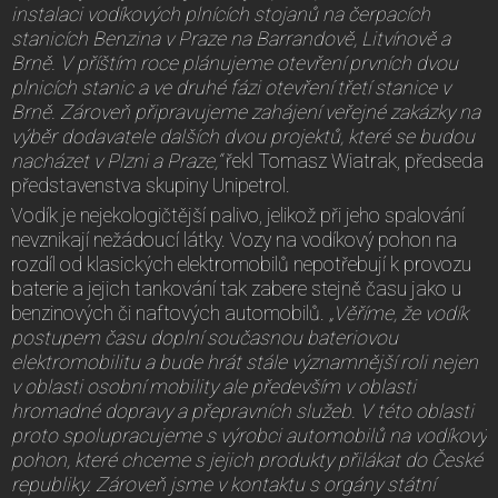
instalaci vodíkových plnících stojanů na čerpacích
stanicích Benzina v Praze na Barrandově, Litvínově a
Brně. V příštím roce plánujeme otevření prvních dvou
plnicích stanic a ve druhé fázi otevření třetí stanice v
Brně. Zároveň připravujeme zahájení veřejné zakázky na
výběr dodavatele dalších dvou projektů, které se budou
nacházet v Plzni a Praze,“
řekl Tomasz Wiatrak, předseda
představenstva skupiny Unipetrol.
Vodík je nejekologičtější palivo, jelikož při jeho spalování
nevznikají nežádoucí látky. Vozy na vodíkový pohon na
rozdíl od klasických elektromobilů nepotřebují k provozu
baterie a jejich tankování tak zabere stejně času jako u
benzinových či naftových automobilů.
„Věříme, že vodík
postupem času doplní současnou bateriovou
elektromobilitu a bude hrát stále významnější roli nejen
v oblasti osobní mobility ale především v oblasti
hromadné dopravy a přepravních služeb. V této oblasti
proto spolupracujeme s výrobci automobilů na vodíkový
pohon, které chceme s jejich produkty přilákat do České
republiky. Zároveň jsme v kontaktu s orgány státní