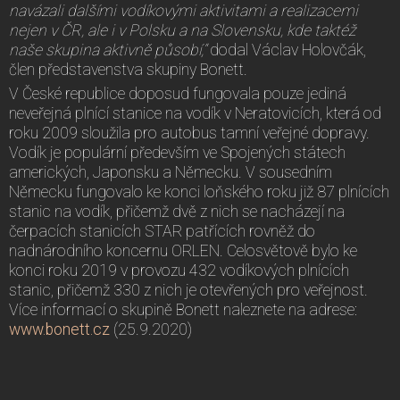
navázali dalšími vodíkovými aktivitami a realizacemi
nejen v ČR, ale i v Polsku a na Slovensku, kde taktéž
naše skupina aktivně působí,“
dodal Václav Holovčák,
člen představenstva skupiny Bonett.
V České republice doposud fungovala pouze jediná
neveřejná plnící stanice na vodík v Neratovicích, která od
roku 2009 sloužila pro autobus tamní veřejné dopravy.
Vodík je populární především ve Spojených státech
amerických, Japonsku a Německu. V sousedním
Německu fungovalo ke konci loňského roku již 87 plnících
stanic na vodík, přičemž dvě z nich se nacházejí na
čerpacích stanicích STAR patřících rovněž do
nadnárodního koncernu ORLEN. Celosvětově bylo ke
konci roku 2019 v provozu 432 vodíkových plnících
stanic, přičemž 330 z nich je otevřených pro veřejnost.
Více informací o skupině Bonett naleznete na adrese:
www.bonett.cz
(25.9.2020)