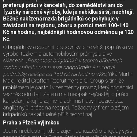
preferují práci v kanceláři, do zemědělství ani do
fyzicky náročné výroby, kde je nabídka širší, nechtějí.
Běžně nabízená mzda brigádníků se pohybuje v
závislosti na regionu, oboru a pozici mezi 100-140
Kč na hodinu, nejběžnější hodinovou odměnou je 120
Kč.
O brigádníky a sezónní pracovníky je největší poptávka ve
výrobě, těžkém a automobilovém průmyslu a ve
skladech.
„Pozornost brigádníků v těchto případech
mohou přitáhnout pouze nadprůměrné mzdové
podmínky, nejlépe od 150 Kč na hodinu výše,“
říká Martin
Malo, ředitel Grafton Recruitment a Gi Group s tím, že
problémem je často i vícesměnný provoz, který brigádníci
vesměs odmítají. Zájem mají naopak nejčastěji o práci
kanceláři, lákají je zejména administrativní pozice bez
angličtiny či práce na recepci. Požadavky firem a zájem
brigádníků tak aktuálně příliš neprotínají.
Praha a Plzeň výjimkou
Jedinými oblastmi, kde je zájem uchazečů o brigády vyšší