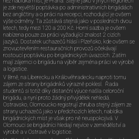
než nabídka míst, je Praha. Stejně jako v jiných regionech
je zde největší poptávka po administrativních brigádách
bez angličtiny a o práci na recepci, rozhodující je ovšem
výše odměny. Ta zůstává stejná jako v posledních dvou
letech, tedy mezi 120 a 200 Kč. Horní sazba je ovšem
nabízena pouze za práci vyžadující znalost 2 cizích
jazyků. Dostatek uchazečů hlásí i Plzeňsko, kde ovšem se
znovuotevřením restauračních provozů očekávají
rostoucí poptávku po brigádnických úvazcích. Zatím
mají zájemci o brigádu na výběr zejména práci ve výrobě
a logistice.
V Brně, na Liberecku a Královéhradecku naproti tomu
zájem ze strany brigádníků výrazně poklesl. Řada
studentů si totiž díky distanční výuce našla celoroční
brigádu, a nyní proto žádný přivýdělek nehledá.
Ostravsko, Olomoucko registrují zhruba stejný zájem ze
strany uchazečů jako v předchozích letech, nabídka
brigádnických míst je však pro ně neuspokojivá. V
Olomouci se brigádníci hledají nejvíce v zemědělství a
výrobě a v Ostravě v logistice.