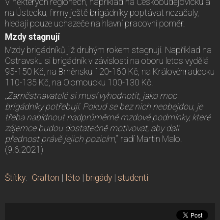
V některých regionech, například na Českobudějovicku a
na Ústecku, firmy ještě brigádníky poptávat nezačaly,
hledají pouze uchazeče na hlavní pracovní poměr.
Mzdy stagnují
Mzdy brigádníků již druhým rokem stagnují. Například na
Ostravsku si brigádník v závislosti na oboru letos vydělá
95-150 Kč, na Brněnsku 120-160 Kč, na Královéhradecku
110-135 Kč, na Olomoucku 100-130 Kč.
„
Zaměstnavatelé si musí vyhodnotit, jako moc
brigádníky potřebují. Pokud se bez nich neobejdou, je
třeba nabídnout nadprůměrné mzdové podmínky, které
zájemce budou dostatečně motivovat, aby dali
přednost právě jejich pozicím
,“ radí Martin Malo.
(9.6.2021)
Štítky
:
Grafton
|
léto
|
brigády
|
studenti