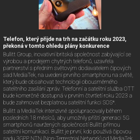
Telefon, který přijde na trh na začátku roku 2023,
překoná v tomto ohledu plány konkurence
Bullitt Group, inovativní britská společnost zabývající se
výrobou a prodejem chytrých telefonů, uzavřela
partnerství s předním světovým dodavatelem čipových
sad MediaTek, na uvedení prvního smartphonu na světě,
který bude obsahovat technologii obousměrného
satelitního zasílání zpráv. Telefonní a satelitní služba OTT
bude komerčně dostupná v prvním čtvrtletí roku 2023 a
bude zahrnovat bezplatnou satelitní funkci SOS*.
Bullitt a MediaTek intenzivně spolupracovaly během
posledních 18 měsíců, aby umožnily příští generaci 5G
smartphonů navržených společností Bullitt přímou
satelitní komunikaci. Bullitt je první, kdo používá čipovou
sadu 3GPP NTN (Non-Terrestrial Network) od MediaTek.