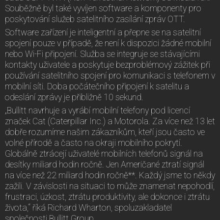
Souběžně byl také vyvíjen software a komponenty pro
poskytování služeb satelitního zasílání zpráv OTT.
Software zařízení je inteligentní a přepne se na satelitní
spojení pouze v případě, že není k dispozici žádné mobilní
nebo Wi-Fi připojení. Služba se integruje se stávajícími
kontakty uživatele a poskytuje bezproblémový zážitek při
používání satelitního spojení pro komunikaci s telefonem v
mobilní síti. Doba počátečního připojení k satelitu a
odeslání zprávy je přibližně 10 sekund.
„Bullitt navrhuje a vyrábí mobilní telefony pod licencí
značek Cat (Caterpillar Inc.) a Motorola. Za více než 13 let
dobře rozumíme našim zákazníkům, kteří jsou často ve
volné přírodě a často na okraji mobilního pokrytí.
Globálně ztrácejí uživatelé mobilních telefonů signál na
desítky miliard hodin ročně. Jen Američané ztratí signál
na více než 22 miliard hodin ročně**. Každý jsme to někdy
zažili. V závislosti na situaci to může znamenat nepohodlí,
frustraci, úzkost, ztrátu produktivity, ale dokonce i ztrátu
života,“ říká Richard Wharton, spoluzakladatel
společnosti Bullitt Group.