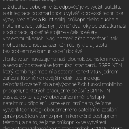
„Již dlouhou dobu víme, že odpověď je ve využití satelitu,
ale integrace do smartphonu vytváří obrovské technické
výzvy. MediaTek a Bullitt sdílejí průkopnického ducha a
historii inovací, takže nyní, téměř dva roky od začátku naší
spolupráce, společně stojíme v čele nové éry
v telekomunikacích. Naši partneři z řad operátorů, tak
mohou nabídnout zákazníkům úplný klid a jistotu
bezproblémové komunikace,“ dodává.
„Tento vztah navazuje na naši dlouholetou historii inovací
a vedoucí postavení ve formulaci standardu 3GPP NTN,
který kombinuje mobilní a satelitní konektivitu v jednom
zařízení. Kromě nejnovější mobilní technologie i
nejsofistikovanějších a nejvýkonnějších funkcí mobilního
připojení, na kterých pracujeme, se úsilí 3GPP NTN
zasazuje o to, aby výrobci zařízení měli přístup k
satelitnímu připojení. Jsme velmi hrdí na to, že jsme
vytvořili technologii obousměrného satelitního zasílání
zpráv použitou v tomto prvním komerčně dostupném
telefonu, a na to, že jsme průkopníky ve vytváření
ekosystému založeného na standardech 3GPP NTN pro