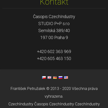
Kontakt
Časopis CzechIndustry
STUDIO P+P s.r.o
Semilská 389/40
197 00 Praha 9
+420 602 363 969
+420 605 463 150
František Petružalek © 2013 - 2020 Všechna práva
vyhrazena.
CzechIndustry
Časopis CzechIndustry
CzechIndustry