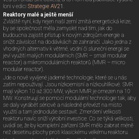
loni v edici
Strategie AV21
.
Reaktory malé a ještě menší
Zvláště nyní, kdy nejen naší zemí zmítá energetická krize,
by se společnost měla zamyslet nad tím, jak do
budoucna zajistit přístup k novým zdrojům energie a
snížit závislost na dodávkách ze zahraničí. Jako jedna z
vhodných alternativ k větrné, vodní či sluneční energii se
jeví využití malých modulárních (SMR – small modular
reactor) a mikromodulárních reaktorů (MMR – micro
modular reactor).
Jde o nově vyvíjené jaderné technologie, které se u nás
zatím nepoužívají. Jsou nízkoemisní a nízkouhlíkové. SMR
mají výkon 10 až 300 MW, výkon MMR je omezen na 10
MW. Konstruují se pomocí modulární technologie tak, aby
se daly vyrábět sériově a následně převézt na místo
využití a tam jednoduše sestavit. Zmenšení velikosti
reaktoru navíc sníží výrobní investice. Co se týká velikosti,
uvádí se, že by kompletní zařízení SMR mělo zabrat méně
než desetinu plochy proti klasickému velkému reaktoru.