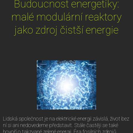
Budoucnost energetiky:
malé modulární reaktory
jako zdroj čistší energie
Lidská společnost je na elektrické energii závislá, život bez
ní si ani nedovedeme představit. Stále častěji se také
hovoří o takzvané zelené energii. Éra fosilních zdrojů