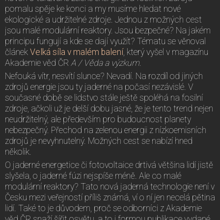
pomalu spěje ke konci a my musíme hledat nové
ekologické a udržitelné zdroje. Jednou z možných cest
jsou malé modulární reaktory. Jsou bezpečné? Na jakém
principu fungují a kde se dají využít? Tématu se věnoval
článek
Velká síla v malém balení
, který vyšel v magazínu
Akademie věd ČR
A / Věda a výzkum
.
Nefouká vítr, nesvítí slunce? Nevadí. Na rozdíl od jiných
zdrojů energie jsou ty jaderné na počasí nezávislé. V
současné době se lidstvo stále ještě spoléhá na fosilní
zdroje, ačkoli už je delší dobu jasné, že je tento trend nejen
neudržitelný, ale především pro budoucnost planety
nebezpečný. Přechod na zelenou energii z nízkoemisních
zdrojů je nevyhnutelný. Možných cest se nabízí hned
několik.
O jaderné energetice či fotovoltaice drtivá většina lidí jistě
slyšela, o jaderné fúzi nejspíše méně. Ale co malé
modulární reaktory? Tato nová jaderná technologie není v
Česku mezi veřejností příliš známá, ví o ní jen necelá pětina
lidí. Také to je důvodem, proč se odborníci z Akademie
věd ČR snaží šířit osvětu, a to i formou publikace vydané