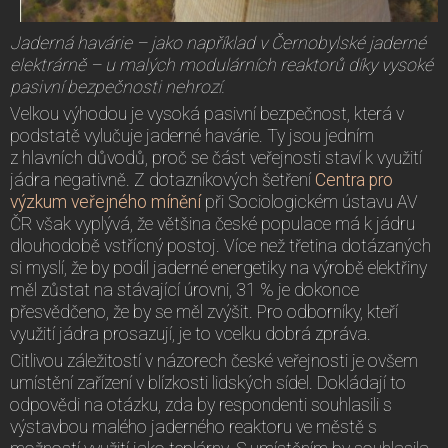
Jaderná havárie – jako například v Černobylské jaderné
elektrárně – u malých modulárních reaktorů díky vysoké
pasivní bezpečnosti nehrozí.
Velkou výhodou je vysoká pasivní bezpečnost, která v
podstatě vylučuje jaderné havárie. Ty jsou jedním
z hlavních důvodů, proč se část veřejnosti staví k využití
jádra negativně. Z dotazníkových šetření
Centra pro
výzkum veřejného mínění
při Sociologickém ústavu AV
ČR však vyplývá, že většina české populace má k jádru
dlouhodobě vstřícný postoj. Více než třetina dotázaných
si myslí, že by podíl jaderné energetiky na výrobě elektřiny
měl zůstat na stávající úrovni, 31 % je dokonce
přesvědčeno, že by se měl zvýšit. Pro odborníky, kteří
využití jádra prosazují, je to vcelku dobrá zpráva.
Citlivou záležitostí v názorech české veřejnosti je ovšem
umístění zařízení v blízkosti lidských sídel. Dokládají to
odpovědi na otázku, zda by respondenti souhlasili s
výstavbou malého jaderného reaktoru ve městě s