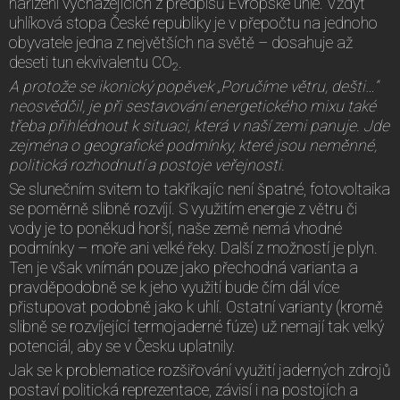
nařízení vycházejících z předpisů Evropské unie. Vždyť
uhlíková stopa České republiky je v přepočtu na jednoho
obyvatele jedna z největších na světě – dosahuje až
deseti tun ekvivalentu CO
.
2
A protože se ikonický popěvek „Poručíme větru, dešti…“
neosvědčil, je při sestavování energetického mixu také
třeba přihlédnout k situaci, která v naší zemi panuje. Jde
zejména o geografické podmínky, které jsou neměnné,
politická rozhodnutí a postoje veřejnosti.
Se slunečním svitem to takříkajíc není špatné, fotovoltaika
se poměrně slibně rozvíjí. S využitím energie z větru či
vody je to poněkud horší, naše země nemá vhodné
podmínky – moře ani velké řeky. Další z možností je plyn.
Ten je však vnímán pouze jako přechodná varianta a
pravděpodobně se k jeho využití bude čím dál více
přistupovat podobně jako k uhlí. Ostatní varianty (kromě
slibně se rozvíjející termojaderné fúze) už nemají tak velký
potenciál, aby se v Česku uplatnily.
Jak se k problematice rozšiřování využití jaderných zdrojů
postaví politická reprezentace, závisí i na postojích a