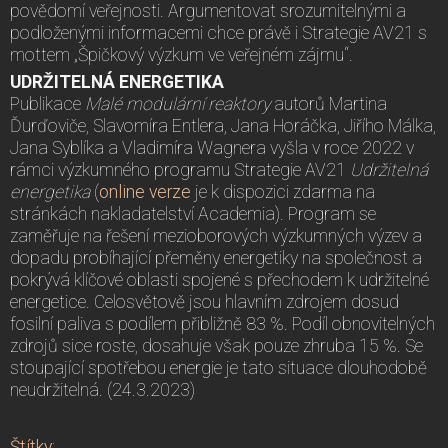
povědomí veřejnosti. Argumentovat srozumitelnými a
podloženými informacemi chce právě i Strategie AV21 s
mottem „Špičkový výzkum ve veřejném zájmu“.
UDRŽITELNÁ ENERGETIKA
Publikace
Malé modulární reaktory
autorů Martina
Ďurďoviče, Slavomíra Entlera, Jana Horáčka, Jiřího Málka,
Jana Syblíka a Vladimíra Wagnera vyšla v roce 2022 v
rámci výzkumného programu Strategie AV21
Udržitelná
energetika
(
online verze
je k dispozici zdarma na
stránkách nakladatelství Academia). Program se
zaměřuje na řešení mezioborových výzkumných výzev a
dopadu probíhající přeměny energetiky na společnost a
pokrývá klíčové oblasti spojené s přechodem k udržitelné
energetice. Celosvětově jsou hlavním zdrojem dosud
fosilní paliva s podílem přibližně 83 %. Podíl obnovitelných
zdrojů sice roste, dosahuje však pouze zhruba 15 %. Se
stoupající spotřebou energie je tato situace dlouhodobě
neudržitelná. (24.3.2023)
Štítky
: