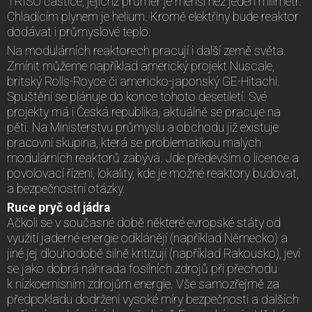
TRISO částice, jejichž průměr je menší než jeden milimetr.
Chladícím plynem je helium. Kromě elektřiny bude reaktor
dodávat i průmyslové teplo.
Na modulárních reaktorech pracují i další země světa.
Zmínit můžeme například americký projekt Nuscale,
britský Rolls-Royce či americko-japonský GE-Hitachi.
Spuštění se plánuje do konce tohoto desetiletí. Své
projekty má i Česká republika, aktuálně se pracuje na
pěti. Na Ministerstvu průmyslu a obchodu již existuje
pracovní skupina, která se problematikou malých
modulárních reaktorů zabývá. Jde především o licence a
povolovací řízení, lokality, kde je možné reaktory budovat,
a bezpečnostní otázky.
Ruce pryč od jádra
Ačkoli se v současné době některé evropské státy od
využití jaderné energie odklánějí (například Německo) a
jiné jej dlouhodobě silně kritizují (například Rakousko), jeví
se jako dobrá náhrada fosilních zdrojů při přechodu
k nízkoemisním zdrojům energie. Vše samozřejmě za
předpokladu dodržení vysoké míry bezpečnosti a dalších