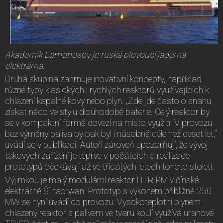
Akademik Lomonosov je ruská plovoucí jaderná
elektrárna.
Druhá skupina zahrnuje inovativní koncepty, například
různé typy klasických i rychlých reaktorů využívajících k
chlazení kapalné kovy nebo plyn. „Zde jde často o snahu
získat něco ve stylu dlouhodobé baterie. Celý reaktor by
se v kompaktní formě dovezl na místo využití. V provozu
bez výměny paliva by pak byl i násobně déle než deset let,“
uvádí se v publikaci. Autoři zároveň upozorňují, že vývoj
takových zařízení je teprve v počátcích a realizace
prototypů očekávají až ve třicátých letech tohoto století.
Výjimkou je malý modulární reaktor HTR-PM v čínské
elektrárně Š´-tao-wan. Prototyp s výkonem přibližně 250
MW se nyní uvádí do provozu. Vysokoteplotní plynem
chlazený reaktor s palivem ve tvaru koulí využívá uranové