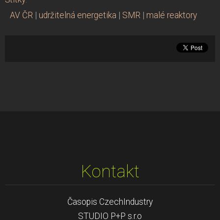
AV ČR
|
udržitelná energetika
|
SMR
|
malé reaktory
Kontakt
Časopis CzechIndustry
STUDIO P+P s.r.o