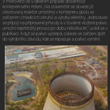
V mikroverzi lze v ideálním případě dosáhnout
kontejnerového řešení: „Na staveniště se doveze již
otestovaný reaktor umístěný v kontejneru spolu se
zařízením chladicích okruhů a výroby elektřiny. Jednoduše
se připojí na připravené přívody a v továrně vložené palivo
umožní nepřetržitý provoz po dobu několika let,“ uvádí se v
publikaci. Když se palivo vyčerpá, odveze se zařízení zpět
do výrobního závodu, kde se repasuje a palivo vymění.