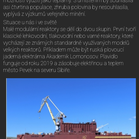
možností využití jako teplárny. S umístěním by souhlasila
asi čtvrtina populace, zhruba polovina by nesouhlasila,
vyplývá z výzkumů veřejného mínění.
Situace u nás i ve světě
Malé modulární reaktory se dělí do dvou skupin. První tvoří
klasické lehkovodní, tlakovodní nebo varné reaktory, které
vycházejí ze známých standardně využívaných modelů
velkých reaktorů. Příkladem může být ruská plovoucí
jaderná elektrárna Akademik Lomonosov. Plavidlo
funguje od roku 2019 a zásobuje elektřinou a teplem
město Pevek na severu Sibiře.