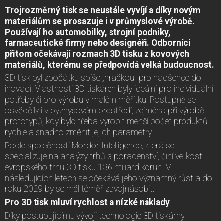
Trojrozměrný tisk se neustále vyvíjí a díky novým
materiálům se prosazuje i v průmyslové výrobě.
Používají ho automobilky, strojní podniky,
farmaceutické firmy nebo designéři. Odborníci
přitom očekávají rozmach 3D tisku z kovových
materiálů, kterému se předpovídá velká budoucnost.
3D tisk byl zpočátku spíše „hračkou“ pro nadšence do
inovací. Vlastnosti 3D tiskáren byly ideální pro individuální
potřeby či pro výrobu v malém měřítku. Postupně se
osvědčily i v byznysovém prostředí, zejména při výrobě
prototypů, kdy bylo třeba vyrobit menší počet produktů
rychle a snadno změnit jejich parametry.
Podle společnosti Mordor Intelligence, která se
specializuje na analýzy trhů a poradenství, činí velikost
evropského trhu 3D tisku 136 miliard korun. V
následujících letech se očekává jeho významný růst a do
roku 2029 by se měl téměř zdvojnásobit.
Pro 3D tisk mluví rychlost a nízké náklady
Díky postupujícímu vývoji technologie 3D tiskárny