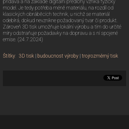
přidává a na základě digitální předlohy vzniká fyzický
model. Je tedy potřeba méně materiálu, na rozdíl od
klasických obráběcích technik, u nichž se materiál
odebírá, dokud nevznikne požadovaný tvar či produkt.
Zároveň 3D tisk umožňuje lokální výrobu a tím do určité
míry odstraňuje požadavky na dopravu a s ní spojené
emise. (24.7.2024)
Štítky
:
3D tisk
|
budoucnost výroby
|
trojrozměrný tisk