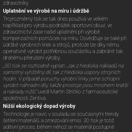
zdravotníky.
Uplatnění ve výrobě na míru i údržbě
Trojrozměrný tisk se tak dnes používá ve velkém
například pro výrobu podrážek sportovní obuvi, ve
zdravotnictví zase našel uplatnění při výrobě
kompenzačních pomůcek na míru. Osvědčuje se také při
údržbě výrobních linek a strojů, protože lze díky němu
operativně vyrobit potřebnou součástku a zabránit tak
drahému přerušení výroby.
„3D tisk se rozhodně vyplatí. Jak z hlediska nákladů na
samotný vytištěný díl, tak z hlediska úspory strojních
hodin. V případě poruchy výrobní linky jsme schopni
vyrobit náhradní díly, takže prostoje jsou mnohem kratší
a náklady nižší,“
uvedl Martin Stričko z farmaceutické
společnosti Zentiva.
Nižší ekologický dopad výroby
Technologie je navíc v souladu se současnými trendy
šetření materiálů a omezování emisí. 3D tisk je totiž
aditivní proces, během něhož se materiál postupně