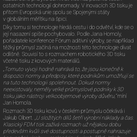
ostatních technologií dohromady. V inovacích 3D tisku je
přitom Evropská unie spolu se Spojenými státy
v globálním měřítku na špici.
Díky tomu si technologie hledá cestu i do odvětví, kde se o
její nasazení spíše pochybovalo. Podle Jana Homoly,
pořadatele konference Fórum aditivní výroby, se například
těžký průmysl začíná na možnosti této technologie dívat
odlišně. Souvisí to s rozmachem robotického 3D tisku
včetně tisku z kovových materiálů.
„Tomuto vývoji hodně nahrává to, že jsou konečně k
dispozici normy a předpisy, které podnikům umožňují se
na tuto technologii spolehnout. Dokud normy
neexistovaly, neměly velké průmyslové podniky k 3D
tisku jako nástroji velkoobjemové výroby důvěru,“
míní
Jan Homola.
Rozmach 3D tisku kovů v českém průmyslu očekává i
Jakub Olbert.
„U složitých dílů šetří výrobní náklady a čas.
Klasický FDM tisk zažívá rozmach už nějakou dobu
především kvůli své dostupnosti a postupně nahrazuje