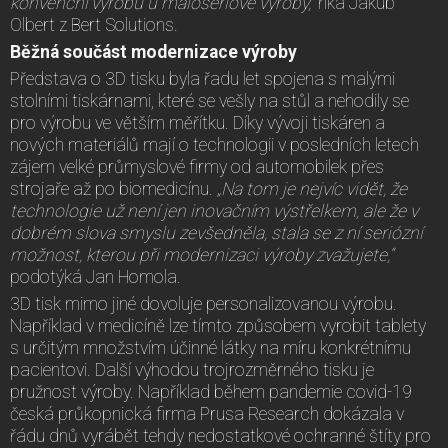
konvenční výrobu u malosériové výroby,“
říká Jakub
Olbert z Bert Solutions.
Běžná součást modernizace výroby
Představa o 3D tisku byla řadu let spojena s malými
stolními tiskárnami, které se vešly na stůl a nehodily se
pro výrobu ve větším měřítku. Díky vývoji tiskáren a
nových materiálů mají o technologii v posledních letech
zájem velké průmyslové firmy od automobilek přes
strojaře až po biomedicínu.
„Na tom je nejvíc vidět, že
technologie už není jen inovačním výstřelkem, ale že v
dobrém slova smyslu zevšedněla, stala se z ní seriózní
možnost, kterou při modernizaci výroby zvažujete,“
podotýká Jan Homola.
3D tisk mimo jiné dovoluje personalizovanou výrobu.
Například v medicíně lze tímto způsobem vyrobit tablety
s určitým množstvím účinné látky na míru konkrétnímu
pacientovi. Další výhodou trojrozměrného tisku je
pružnost výroby. Například během pandemie covid-19
česká průkopnická firma Prusa Research dokázala v
řádu dnů vyrábět tehdy nedostatkové ochranné štíty pro