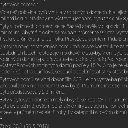
bytových domech.
Více než polovina bytů vznikla v rodinných domech. Na jejic
miliard korun. Náklady na výstavbu jednoho bytu tak činily 3,
Byty v rodinných domech se nejčastěji stavěly v dispozici 4
minimum. Obytná plocha se rovnala průměrně 92 m2. Výst
trvala v průměru tři a půl roku. Převažovala přitom třída B e
„Většina nově postavených domů má nosné konstrukce ze zd
posledních letech roste zájem o dřevěné stavby. Vloni bylo
rodinných domů typu dřevostavba, což je víc než před rokem
výstavbě nových rodinných domů podílely 15 %. A to je nejví
řadě,“ říká Petra Cuřínová, vedoucí oddělení statistiky staveb
Bytových domů se vloni dokončilo 303. Jejich výstavba přišla
Zhotovilo se v nich celkem 9 264 bytů. Průměrné investiční 
bytu představovaly 2,2 miliónu.
Byty v bytových domech měly obvykle velikost 2+1. Průměr
bytu byla 52 m2, ovšem do značné míry závisela na konkrétn
stavěl v průměru necelé tři roky. I v kategorii bytových domů
B.
Zdroj ČSÚ. (30.5.2018)