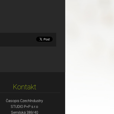
Kontakt
Časopis CzechIndustry
STUDIO P+P s.r.o
Semilská 389/40