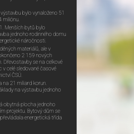
h výstavbu bylo vynaloženo 51
4 miliónu.
+1. Menších bytů bylo
avba jednoho rodinného domu
nergetické náročnosti.
ěných materiálů, ale v
 dokončeno 2 159 nových
. Dřevostavby se na celkové
c v celé sledované časové
nictví ČSÚ.
 na 21 miliard korun.
náklady na výstavbu jednoho
ná obytná plocha jednoho
ím projektu. Bytový dům se
 převládala energetická třída