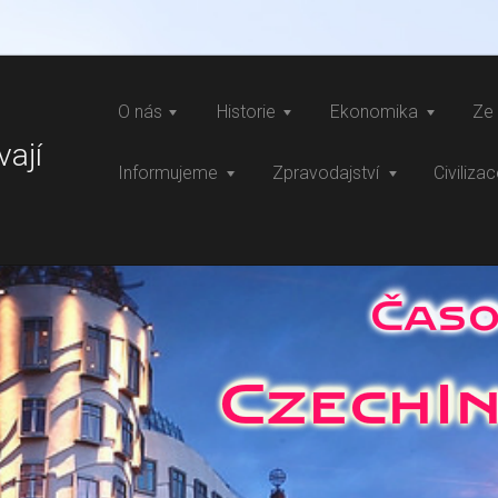
O nás
Historie
Ekonomika
Ze 
vají
Informujeme
Zpravodajství
Civiliza