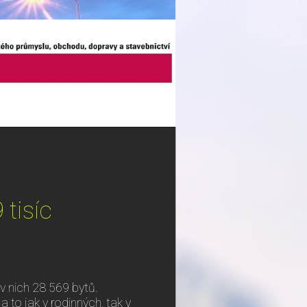
 tisíc
v nich 28 569 bytů.
 to jak v rodinných, tak v