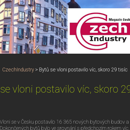
CzechIndustry
>
Bytů se vloni postavilo víc, skoro 29 tisíc
se vloni postavilo víc, skoro 29
Vloni se v Česku postavilo 16 365 nových bytových budov a 
Dokončených bytů bylo ve srovnání s předchozím rokem víc, a