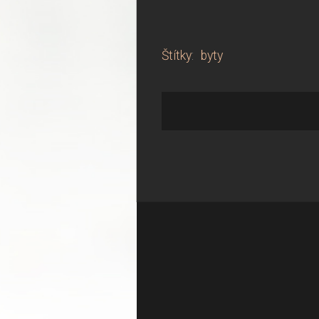
Štítky
:
byty