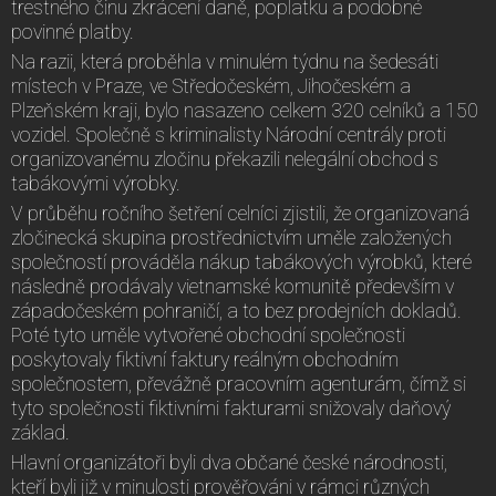
trestného činu zkrácení daně, poplatku a podobné
povinné platby.
Na razii, která proběhla v minulém týdnu na šedesáti
místech v Praze, ve Středočeském, Jihočeském a
Plzeňském kraji, bylo nasazeno celkem 320 celníků a 150
vozidel. Společně s kriminalisty Národní centrály proti
organizovanému zločinu překazili nelegální obchod s
tabákovými výrobky.
V průběhu ročního šetření celníci zjistili, že organizovaná
zločinecká skupina prostřednictvím uměle založených
společností prováděla nákup tabákových výrobků, které
následně prodávaly vietnamské komunitě především v
západočeském pohraničí, a to bez prodejních dokladů.
Poté tyto uměle vytvořené obchodní společnosti
poskytovaly fiktivní faktury reálným obchodním
společnostem, převážně pracovním agenturám, čímž si
tyto společnosti fiktivními fakturami snižovaly daňový
základ.
Hlavní organizátoři byli dva občané české národnosti,
kteří byli již v minulosti prověřováni v rámci různých