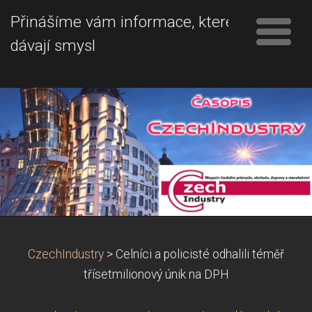
Přinášíme vám informace, které
dávají smysl
CzechIndustry
>
Celníci a policisté odhalili téměř
třísetmilionový únik na DPH