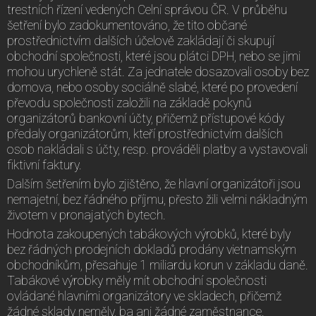
trestních řízení vedených Celní správou ČR. V průběhu
šetření bylo zadokumentováno, že tito občané
prostřednictvím dalších účelově zakládají či skupují
obchodní společnosti, které jsou plátci DPH, nebo se jimi
mohou urychleně stát. Za jednatele dosazovali osoby bez
domova, nebo osoby sociálně slabé, které po provedení
převodu společnosti založili na základě pokynů
organizátorů bankovní účty, přičemž přístupové kódy
předaly organizátorům, kteří prostřednictvím dalších
osob nakládali s účty, resp. prováděli platby a vystavovali
fiktivní faktury.
Dalším šetřením bylo zjištěno, že hlavní organizátoři jsou
nemajetní, bez řádného příjmu, přesto žili velmi nákladným
životem v pronajatých bytech.
Hodnota zakoupených tabákových výrobků, které byly
bez řádných prodejních dokladů prodány vietnamským
obchodníkům, přesahuje 1 miliardu korun v základu daně.
Tabákové výrobky měly mít obchodní společnosti
ovládané hlavními organizátory ve skladech, přičemž
žádné sklady neměly, ba ani žádné zaměstnance.