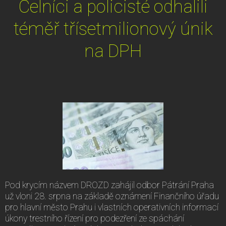
Celníci a policisté odhalili
téměř třísetmilionový únik
na DPH
Pod krycím názvem DROZD zahájil odbor Pátrání Praha
už vloni 28. srpna na základě oznámení Finančního úřadu
pro hlavní město Prahu i vlastních operativních informací
úkony trestního řízení pro podezření ze spáchání