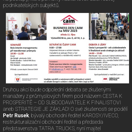
podnikatelských subjektů.
Druhou akcí bude odpolední debata se zkušenými
manažery z průmyslových firem pod názvem CESTA K
PROSPERITĚ – OD SUBDODAVATELE K FINALISTOVI
aneb STRATEGIE JE ZÁKLAD! O své zkušenosti se podělí
Petr Rusek
, bývalý obchodní ředitel KAROSY/IVECO,
restrukturalizační obchodní ředitel a předseda
představenstva TATRA TRUCKS, nyní majitel