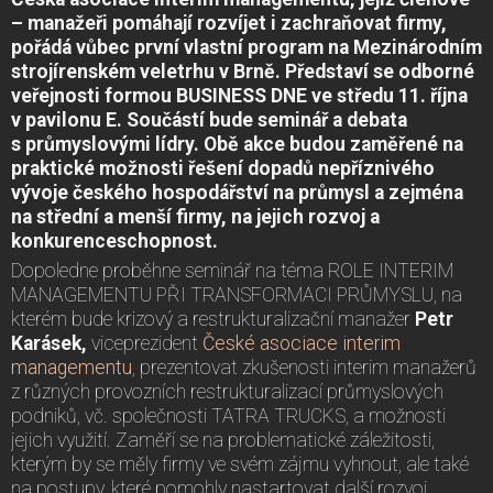
– manažeři pomáhají rozvíjet i zachraňovat firmy,
pořádá vůbec první vlastní program na Mezinárodním
strojírenském veletrhu v Brně. Představí se odborné
veřejnosti formou BUSINESS DNE ve středu 11. října
v pavilonu E. Součástí bude seminář a debata
s průmyslovými lídry. Obě akce budou zaměřené na
praktické možnosti řešení dopadů nepříznivého
vývoje českého hospodářství na průmysl a zejména
na střední a menší firmy, na jejich rozvoj a
konkurenceschopnost.
Dopoledne proběhne seminář na téma ROLE INTERIM
MANAGEMENTU PŘI TRANSFORMACI PRŮMYSLU, na
kterém bude krizový a restrukturalizační manažer
Petr
Karásek,
viceprezident
České asociace interim
managementu
, prezentovat zkušenosti interim manažerů
z různých provozních restrukturalizací průmyslových
podniků, vč. společnosti TATRA TRUCKS, a možnosti
jejich využití. Zaměří se na problematické záležitosti,
kterým by se měly firmy ve svém zájmu vyhnout, ale také
na postupy, které pomohly nastartovat další rozvoj