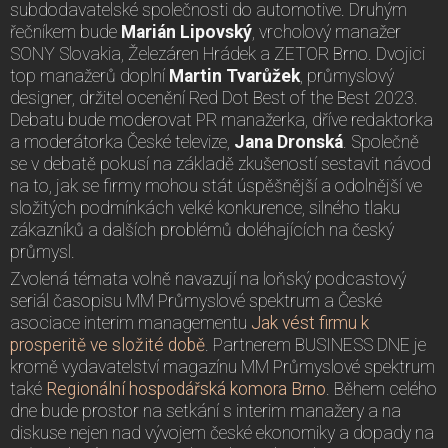
subdodavatelské společnosti do automotive. Druhým
řečníkem bude
Marián Lipovský
, vrcholový manažer
SONY Slovakia, Železáren Hrádek a ZETOR Brno. Dvojici
top manažerů doplní
Martin Tvarůžek
, průmyslový
designer, držitel ocenění Red Dot Best of the Best 2023.
Debatu bude moderovat PR manažerka, dříve redaktorka
a moderátorka České televize,
Jana Dronská
. Společně
se v debatě pokusí na základě zkušeností sestavit návod
na to, jak se firmy mohou stát úspěšnější a odolnější ve
složitých podmínkách velké konkurence, silného tlaku
zákazníků a dalších problémů doléhajících na český
průmysl.
Zvolená témata volně navazují na loňský podcastový
seriál časopisu MM Průmyslové spektrum a České
asociace interim managementu
Jak vést firmu k
prosperitě ve složité době
. Partnerem BUSINESS DNE je
kromě vydavatelství magazínu MM Průmyslové spektrum
také
Regionální hospodářská komora Brno
. Během celého
dne bude prostor na setkání s interim manažery a na
diskuse nejen nad vývojem české ekonomiky a dopady na