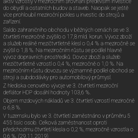
aktiv vzrostly v meziročním srovnání především investice
do obydlí a ostatních budov a staveb. Naopak se ještě
více prohloubil meziroční pokles u investic do strojů a
zařízení.
Saldo zahraničního obchodu v běžných cenách se ve 3.
čtvrtletí meziročně zvýšilo o 17,8 mld. korun. Vývoz zboží
a služeb reálně mezičtvrtletně klesl o 0,4 % a meziročně se
zvýšil o 1,8 %. Na meziročním růstu se podílel hlavně
vývoz dopravních prostředků. Dovoz zboží a služeb
mezičtvrtletně vzrostl o 0,4 %, meziročně o 1,0 %. Na
meziročním růstu dovozu se významně podílel obchod se
stroji a subdodávky pro automobilový průmysl.
Z hlediska cenového vývoje ve 3. čtvrtletí meziroční
deflátor HDP dosáhl hodnoty 103,6 %.
Objem mzdových nákladů ve 3. čtvrtletí vzrostl meziročně
o 6,8 %.
V tuzemsku bylo ve 3. čtvrtletí zaměstnáno v průměru 5
455 tisíc osob. Celková zaměstnanost oproti
předchozímu čtvrtletí klesla o 0,2 %, meziročně vzrostla o
0,6 %. (29.11.2019)