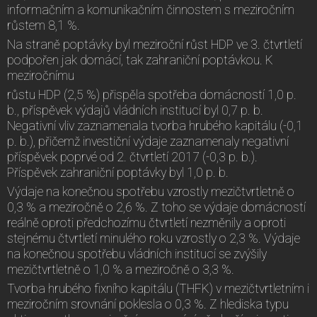
informačním a komunikačním činnostem s meziročním
růstem 8,1 %.
Na straně poptávky byl meziroční růst HDP ve 3. čtvrtletí
podpořen jak domácí, tak zahraniční poptávkou. K
meziročnímu
růstu HDP (2,5 %) přispěla spotřeba domácností 1,0 p.
b., příspěvek výdajů vládních institucí byl 0,7 p. b.
Negativní vliv zaznamenala tvorba hrubého kapitálu (-0,1
p. b.), přičemž investiční výdaje zaznamenaly negativní
příspěvek poprvé od 2. čtvrtletí 2017 (-0,3 p. b.).
Příspěvek zahraniční poptávky byl 1,0 p. b.
Výdaje na konečnou spotřebu vzrostly mezičtvrtletně o
0,3 % a meziročně o 2,6 %. Z toho se výdaje domácností
reálně oproti předchozímu čtvrtletí nezměnily a oproti
stejnému čtvrtletí minulého roku vzrostly o 2,3 %. Výdaje
na konečnou spotřebu vládních institucí se zvýšily
mezičtvrtletně o 1,0 % a meziročně o 3,3 %.
Tvorba hrubého fixního kapitálu (THFK) v mezičtvrtletním i
meziročním srovnání poklesla o 0,3 %. Z hlediska typu