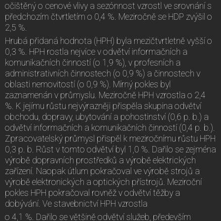
očištěný o cenové vlivy a sezónnost vzrostl ve srovnání s
předchozím čtvrtletím o 0,4 %. Meziročně se HDP zvýšil o
2,5 %.
Hrubá přidaná hodnota (HPH) byla mezičtvrtletně vyšší o
0,3 %. HPH rostla nejvíce v odvětví informačních a
komunikačních činností (o 1,9 %), v profesních a
administrativních činnostech (o 0,9 %) a činnostech v
oblasti nemovitostí (o 0,9 %). Mírný pokles byl
zaznamenán v průmyslu. Meziročně HPH vzrostla o 2,4
%. K jejímu růstu nejvýrazněji přispěla skupina odvětví
obchodu, dopravy, ubytování a pohostinství (0,6 p. b.) a
odvětví informačních a komunikačních činností (0,4 p. b.).
Zpracovatelský průmysl přispěl k meziročnímu růstu HPH
0,3 p. b. Růst v tomto odvětví byl 1,0 %. Dařilo se zejména
výrobě dopravních prostředků a výrobě elektrických
zařízení. Naopak útlum pokračoval ve výrobě strojů a
výrobě elektronických a optických přístrojů. Meziroční
pokles HPH pokračoval rovněž v odvětví těžby a
dobývání. Ve stavebnictví HPH vzrostla
o 4,1 %. Dařilo se většině odvětví služeb, především