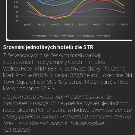
Srovnání jednotlivých hotelů dle STR
Z červencových čísel českých hotelů vynikají
v obsazenosti hotely skupiny Czech Inn Hotels.
Wellnes Hotel STEP 88,3 %; pětihvězdičkový The Grand
Mark Prague 89,8 % (s cenou 323,52 euro), Josephine Old
Town Square Hotel 95,9 % (s cenou 143,27 euro) a Hotel
Merkur dokonce 97,8 %.
„Já jsem stará škola a vždy mě zamlada učili, že
z prázdného pokoje nic nevyděláte,“
vysvětluje obchodní
ředitel skupiny, Petr Chábera, a dodává:
„Nicméně cenové
otřesy (směrem nahoru v nákladech) a směrem dolů na
trhu – jsou více než varovné. Tlak se zvyšuje.“
(21.8.2023)