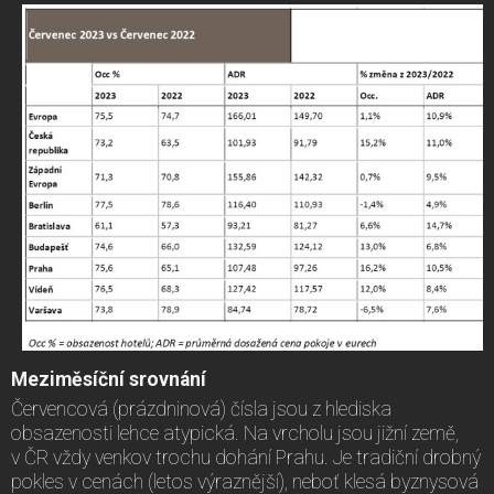
Meziměsíční srovnání
Červencová (prázdninová) čísla jsou z hlediska
obsazenosti lehce atypická. Na vrcholu jsou jižní země,
v ČR vždy venkov trochu dohání Prahu. Je tradiční drobný
pokles v cenách (letos výraznější), neboť klesá byznysová