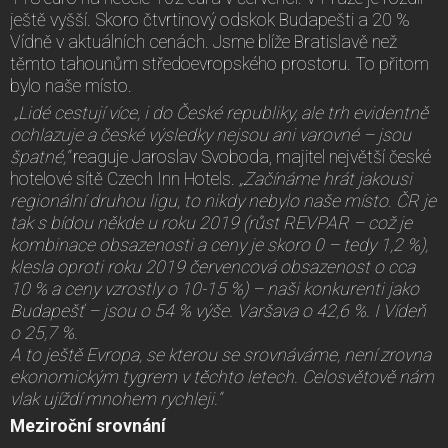
ještě vyšší. Skoro čtvrtinový odskok Budapešti a 20 %
Vídně v aktuálních cenách. Jsme blíže Bratislavě než
těmto tahounům středoevropského prostoru. To přitom
bylo naše místo.
„Lidé cestují více, i do České republiky, ale trh evidentně
ochlazuje a české výsledky nejsou ani varovné – jsou
špatné,“
reaguje Jaroslav Svoboda, majitel největší české
hotelové sítě Czech Inn Hotels.
„Začínáme hrát jakousi
regionální druhou ligu, to nikdy nebylo naše místo. ČR je
tak s bídou někde u roku 2019 (růst REVPAR – což je
kombinace obsazenosti a ceny je skoro 0 – tedy 1,2 %),
klesla oproti roku 2019 červencová obsazenost o cca
10 % a ceny vzrostly o 10-15 %) – naši konkurenti jako
Budapešť – jsou o 54 % výše. Varšava o 42,6 %. I Vídeň
o 25,7 %.
A to ještě Evropa, se kterou se srovnáváme, není zrovna
ekonomickým tygrem v těchto letech. Celosvětově nám
vlak ujíždí mnohem rychleji.“
Meziroční srovnání