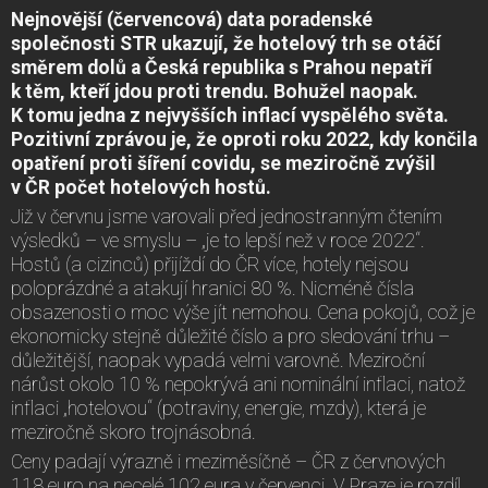
Nejnovější (červencová) data poradenské
společnosti STR ukazují, že hotelový trh se otáčí
směrem dolů a Česká republika s Prahou nepatří
k těm, kteří jdou proti trendu. Bohužel naopak.
K tomu jedna z nejvyšších inflací vyspělého světa.
Pozitivní zprávou je, že oproti roku 2022, kdy končila
opatření proti šíření covidu, se meziročně zvýšil
v ČR počet hotelových hostů.
Již v červnu jsme varovali před jednostranným čtením
výsledků – ve smyslu – „je to lepší než v roce 2022“.
Hostů (a cizinců) přijíždí do ČR více, hotely nejsou
poloprázdné a atakují hranici 80 %. Nicméně čísla
obsazenosti o moc výše jít nemohou. Cena pokojů, což je
ekonomicky stejně důležité číslo a pro sledování trhu –
důležitější, naopak vypadá velmi varovně. Meziroční
nárůst okolo 10 % nepokrývá ani nominální inflaci, natož
inflaci „hotelovou“ (potraviny, energie, mzdy), která je
meziročně skoro trojnásobná.
Ceny padají výrazně i meziměsíčně – ČR z červnových
118 euro na necelé 102 eura v červenci. V Praze je rozdíl