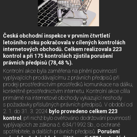
Česká obchodní inspekce v prvním čtvrtletí
letošního roku pokračovala v cílených kontrolách
internetových obchodů. Celkem realizovala 223
kontrol a při 175 kontrolách zjistila porušení
právních předpisů (78,48 %).
Kontrolní akce byla zaměřena na plnění povinností
vyplývajících prodávajícímu z právních předpisů při
prodeji prostřednictvím prostředků komunikace na dálku,
konkrétně prostřednictvím internetu. Kontrolní akce cílila
primárně na internetové obchody vykazující neshody
s požadavky příslušných právních předpisů. V období od
2. 1. do 31. 3. 2024
bylo provedeno celkem 223
kontrol
, při nichž bylo ověřováno dodržování povinností
vyplývajících ze zákona č. 634/1992 Sb., o ochraně
spotřebitele, a dalších právních předpisů.
Porušení