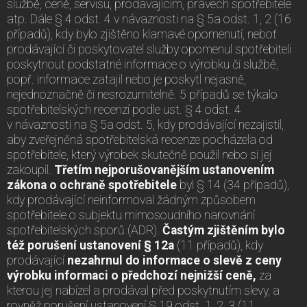
službě, ceně, servisu, prodávajícím, právech spotřebitele
atp. Dále § 4 odst. 4 v návaznosti na § 5a odst. 1, 2 (16
případů), kdy bylo zjištěno klamavé opomenutí, neboť
prodávající či poskytovatel služby opomenul spotřebiteli
poskytnout podstatné informace o výrobku či službě,
popř. informace zatajil nebo je poskytl nejasně,
nejednoznačně či nesrozumitelně. 5 případů se týkalo
spotřebitelských recenzí podle ust. § 4 odst. 4
v návaznosti na § 5a odst. 5, kdy prodávající nezajistil,
aby zveřejněná spotřebitelská recenze pocházela od
spotřebitele, který výrobek skutečně použil nebo si jej
zakoupil.
Třetím nejporušovanějším ustanovením
zákona o ochraně spotřebitele
byl § 14 (34 případů),
kdy prodávající neinformoval žádným způsobem
spotřebitele o subjektu mimosoudního narovnání
spotřebitelských sporů (ADR).
Častým zjištěním bylo
též porušení ustanovení § 12a
(11 případů), kdy
prodávající
nezahrnul do informace o slevě z ceny
výrobku informaci o předchozí nejnižší ceně,
za
kterou jej nabízel a prodával před poskytnutím slevy, a
rovněž porušení ustanovení § 19 odst. 1, 2, 3 (11