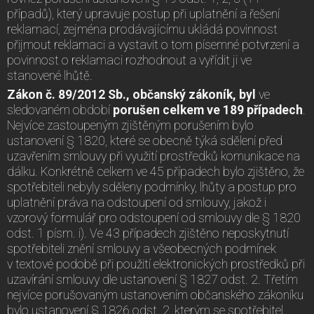
případů), který upravuje postup při uplatnění a řešení
reklamací, zejména prodávajícímu ukládá povinnost
přijmout reklamaci a vystavit o tom písemné potvrzení a
povinnost o reklamaci rozhodnout a vyřídit ji ve
stanovené lhůtě.
Zákon č. 89/2012 Sb., občanský zákoník, byl
ve
sledovaném období
porušen celkem ve 189 případech
.
Nejvíce zastoupeným zjištěným porušením bylo
ustanovení § 1820, které se obecně týká sdělení před
uzavřením smlouvy při využití prostředků komunikace na
dálku. Konkrétně celkem ve 45 případech bylo zjištěno, že
spotřebiteli nebyly sděleny podmínky, lhůty a postup pro
uplatnění práva na odstoupení od smlouvy, jakož i
vzorový formulář pro odstoupení od smlouvy dle § 1820
odst. 1 písm. i). Ve 43 případech zjištěno neposkytnutí
spotřebiteli znění smlouvy a všeobecných podmínek
v textové podobě při použití elektronických prostředků při
uzavírání smlouvy dle ustanovení § 1827 odst. 2. Třetím
nejvíce porušovaným ustanovením občanského zákoníku
bylo ustanovení § 1826 odst. 2, kterým se spotřebitel