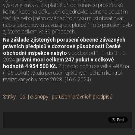
výslovně zavazuje k platbě při objednávce prostředků
komunikace na dálku. Je-li objednávka učiněna použitím
tlačítka nebo jiného ovládacího prvku musí obsahovat
nápis „objednávka zavazující k platbě.“ Toto porušení bylo
zjištěno celkem ve 39 případech.
Na základě zjištěných porušení obecně závazných
právních předpisů v dozorové působnosti České
obchodní inspekce nabylo
v období od 1. 1. do 31. 3.
2024
právní moci celkem 247 pokut v celkové
hodnotě 4 954 500 Kč.
Z tohoto počtu se velká většina
(196 pokut) týkala porušení zjištěných během kontrol
realizovaných v roce 2023. (16.6.2024)
Štítky
:
čoi
|
e-shopy
|
porušení právních předpisů