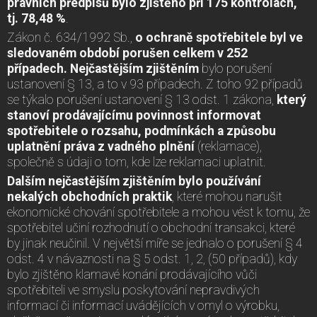
právních předpisů bylo zjištěno při 175 kontrolách,
tj. 78,48 %
.
Zákon č. 634/1992 Sb.,
o ochraně spotřebitele byl ve
sledovaném období porušen celkem v 252
případech. Nejčastějším zjištěním
bylo porušení
ustanovení § 13, a to v 93 případech. Z toho 92 případů
se týkalo porušení ustanovení § 13 odst. 1 zákona,
který
stanoví prodávajícímu povinnost informovat
spotřebitele o rozsahu, podmínkách a způsobu
uplatnění práva z vadného plnění
(reklamace),
společně s údaji o tom, kde lze reklamaci uplatnit.
Dalším nejčastějším zjištěním bylo používání
nekalých obchodních praktik
, které mohou narušit
ekonomické chování spotřebitele a mohou vést k tomu, že
spotřebitel učiní rozhodnutí o obchodní transakci, které
by jinak neučinil. V největší míře se jednalo o porušení § 4
odst. 4 v návaznosti na § 5 odst. 1, 2, (50 případů), kdy
bylo zjištěno klamavé konání prodávajícího vůči
spotřebiteli ve smyslu poskytování nepravdivých
informací či informací uvádějících v omyl o výrobku,