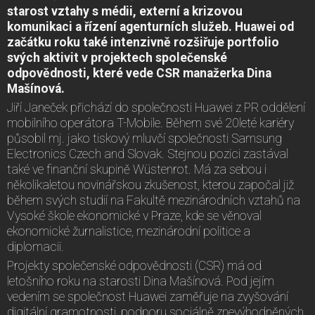
starost vztahy s médii, externí a krizovou
komunikaci a řízení agenturních služeb. Huawei od
začátku roku také intenzivně rozšiřuje portfolio
svých aktivit v projektech společenské
odpovědnosti, které vede CSR manažerka Dina
Mašínová.
Jiří Janeček přichází do společnosti Huawei z PR oddělení
mobilního operátora T-Mobile. Během své 20leté kariéry
působil mj. jako tiskový mluvčí společnosti Samsung
Electronics Czech and Slovak. Stejnou pozici zastával
také ve finanční skupině Wüstenrot. Má za sebou i
několikaletou novinářskou zkušenost, kterou započal již
během svých studií na Fakultě mezinárodních vztahů na
Vysoké škole ekonomické v Praze, kde se věnoval
ekonomické žurnalistice, mezinárodní politice a
diplomacii.
Projekty společenské odpovědnosti (CSR) má od
letošního roku na starosti Dina Mašínová. Pod jejím
vedením se společnost Huawei zaměřuje na zvyšování
digitální gramotnosti, podporu sociálně znevýhodněných