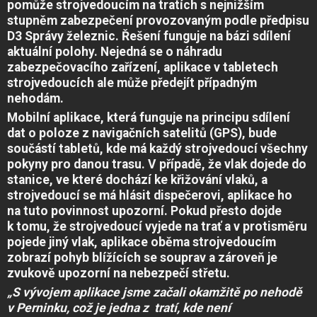
pomůže strojvedoucím na tratích s nejnižším
stupněm zabezpečení provozovaným podle předpisu
D3 Správy železnic. Řešení funguje na bázi sdílení
aktuální polohy. Nejedná se o náhradu
zabezpečovacího zařízení, aplikace v tabletech
strojvedoucích ale může předejít případným
nehodám.
Mobilní aplikace, která funguje na principu sdílení
dat o poloze z navigačních satelitů (GPS), bude
součástí tabletů, kde má každý strojvedoucí všechny
pokyny pro danou trasu. V případě, že vlak dojede do
stanice, ve které dochází ke křižování vlaků, a
strojvedoucí se má hlásit dispečerovi, aplikace ho
na tuto povinnost upozorní. Pokud přesto dojde
k tomu, že strojvedoucí vyjede na trať a v protisměru
pojede jiný vlak, aplikace oběma strojvedoucím
zobrazí pohyb blížících se souprav a zároveň je
zvukově upozorní na nebezpečí střetu.
„S vývojem aplikace jsme začali okamžitě po nehodě
v Perninku, což je jedna z tratí, kde není