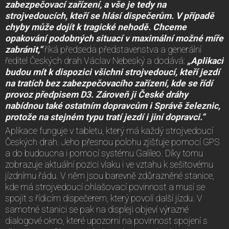
zabezpečovací zařízení, a vše je tedy na
strojvedoucích, kteří se hlásí dispečerům. V případě
chyby může dojít k tragické nehodě. Chceme
opakování podobných situací v maximální možné míře
zabránit,“
říká předseda představenstva a generální
ředitel Českých drah Václav Nebeský a dodává:
„Aplikaci
budou mít k dispozici všichni strojvedoucí, kteří jezdí
na tratích bez zabezpečovacího zařízení, kde se řídí
provoz předpisem D3. Zároveň ji České dráhy
nabídnou také ostatním dopravcům i Správě železnic,
protože na stejném typu tratí jezdí i jiní dopravci.“
Aplikace funguje v tabletu, který má každý strojvedoucí
Českých drah. Jeho přesnou polohu zjišťuje pomocí GPS
a do budoucna i pomocí systému Galileo. Díky tomu
zobrazuje aktuální pozici vlaku i ve vztahu k sešitovému
jízdnímu řádu. V něm jsou barevně zdůrazněné stanice,
kde má strojvedoucí ohlašovací povinnost a musí se
spojit s řídicím dispečerem, který povolí další jízdu. V
samotné stanici se pak na displeji objeví výrazné
dialogové okno, které upozorní na povinnost spojení s