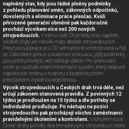
naplněný stav, kdy jsou řádně plněny podmínky
z pohledu plánování směn, zákonných odpočinků,
dovolených a eliminace práce přesčas. Kvůli
přirozené generační obměně pak každoročně
prochází výcvikem více než 200 nových
strojvedoucích.
V rámci celé ČR je tedy stav naplněn,
lokálně chybí jen několik málo desítek strojvedoucích.
Přesčasová práce je u ČD velmi přísně kontrolovaná a řídí
se Zákoníkem práce a kolektivní smlouvou, jejíž podmínky
jsou ještě přísnější, než nařizuje zákon. Pro plánování
směn je využíván interní informační systém, který nedovolí
naplánovat směnu v rozporu s bezpečnostními
přestávkami a platnou legislativou.
Výcvik strojvedoucích u Českých drah trvá déle, než
určují zákonem stanovená pravidla. Z povinných 12
týdnů je prodloužen na 15 týdnů a dle potřeby se
individuálně prodlužuje. Po nástupu na pozici
strojvedoucího pak procházejí všichni zaměstnanci
pravidelnými školeními a kontrolami.
V loňském roce
České dráhy pořídily dva trenažery pro strojvedoucí, které