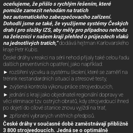
oceňujeme, že přišlo s rychlým řešením, které
pomůže zamezit nehodám na tratích
bez automatického zabezpečovacího zařízení.
Dohodli jsme se také, že využijeme systémy Českých
drah i pro složky IZS, aby měly pro případnou nehodu
na železnici v našem kraji přehled o průjezdech vlaků
na jednotlivých tratích,“
dodává hejtman Karlovarského
kraje Petr Kubis.
České dráhy v reakci na sérii nehod přijaly také celou řadu
dalších preventivních opatření, jako například:
► rozšíření výcviku a systému školení, které se zaměří na
trénink nestandardních situací a stresové testy,
► zvýšená kontrola výkonu práce strojvedoucích,
► jednání s kraji jako objednateli regionální dopravy ve
věci eliminace tzv. ostrých obratů, kdy strojvedoucí ihned
po dojetí do cílové stanice znovu vyjíždí na trať,
► zpřísnění vybraných vnitřních předpisů.
České dráhy v současné době zaměstnávají přibližně
3 800 strojvedoucích. Jedná se o optimálně