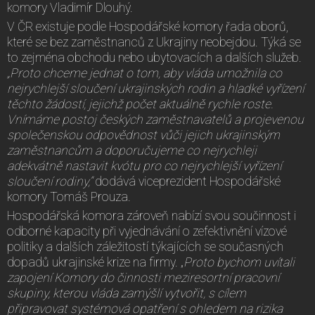
komory Vladimír Dlouhý.
V ČR existuje podle Hospodářské komory řada oborů,
které se bez zaměstnanců z Ukrajiny neobejdou. Týká se
to zejména obchodu nebo ubytovacích a dalších služeb.
„Proto chceme jednat o tom, aby vláda umožnila co
nejrychlejší sloučení ukrajinských rodin a hladké vyřízení
těchto žádostí, jejichž počet aktuálně rychle roste.
Vnímáme postoj českých zaměstnavatelů a projevenou
společenskou odpovědnost vůči jejich ukrajinským
zaměstnancům a doporučujeme co nejrychleji
adekvátně nastavit kvótu pro co nejrychlejší vyřízení
sloučení rodiny,“
dodává viceprezident Hospodářské
komory Tomáš Prouza.
Hospodářská komora zároveň nabízí svou součinnost i
odborné kapacity při vyjednávání o zefektivnění vízové
politiky a dalších záležitostí týkajících se současných
dopadů ukrajinské krize na firmy. „
Proto bychom uvítali
zapojení Komory do činnosti meziresortní pracovní
skupiny, kterou vláda zamýšlí vytvořit, s cílem
připravovat systémová opatření s ohledem na rizika