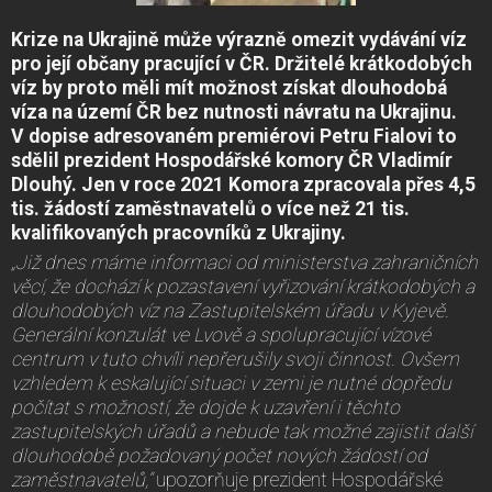
Krize na Ukrajině může výrazně omezit vydávání víz
pro její občany pracující v ČR. Držitelé krátkodobých
víz by proto měli mít možnost získat dlouhodobá
víza na území ČR bez nutnosti návratu na Ukrajinu.
V dopise adresovaném premiérovi Petru Fialovi to
sdělil prezident Hospodářské komory ČR Vladimír
Dlouhý. Jen v roce 2021 Komora zpracovala přes 4,5
tis. žádostí zaměstnavatelů o více než 21 tis.
kvalifikovaných pracovníků z Ukrajiny.
„Již dnes máme informaci od ministerstva zahraničních
věcí, že dochází k pozastavení vyřizování krátkodobých a
dlouhodobých víz na Zastupitelském úřadu v Kyjevě.
Generální konzulát ve Lvově a spolupracující vízové
centrum v tuto chvíli nepřerušily svoji činnost. Ovšem
vzhledem k eskalující situaci v zemi je nutné dopředu
počítat s možností, že dojde k uzavření i těchto
zastupitelských úřadů a nebude tak možné zajistit další
dlouhodobě požadovaný počet nových žádostí od
zaměstnavatelů,“
upozorňuje prezident Hospodářské