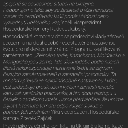
spojená se současnou situací na Ukrajině.
Podporujeme také, aby se žadatelé o víza nemuseli
vracet do zemí původu kvůli podání žádostí nebo
vyzvednutí uděleného víza,“
sdělil viceprezident
Hospodářské komory Radek Jakubský.
Hospodářská komora v dopise předsedovi vlády zároveň
upozornila na dlouhodobě nedostatečně nastavenou
kvótu pro některé země v rámci Programu kvalifikovaný
zaměstnanec.
„Zejména Indie, Kazachstán, Moldavsko a
Mongolsko jsou země, kde dlouhodobě podle našich
členů nekoresponduje nastavená kvóta se zájmem
českých zaměstnavatelů o zahraniční pracovníky. Ta
mnohdy převyšuje několinásobně nastavenou kvótu,
což způsobuje prodloužení vyřízení zaměstnanecké
karty zahraničního pracovníka, a tím dobu nástupu u
českého zaměstnavatele. Jsme předvědčeni, že umíme
zajistit k tomuto tématu odpovídající diskuzi o
potřebných změnách,“
říká viceprezident Hospodářské
komory Zdeněk Zajíček.
Právě riziko válečného konfliktu na Ukrajině a komplikace