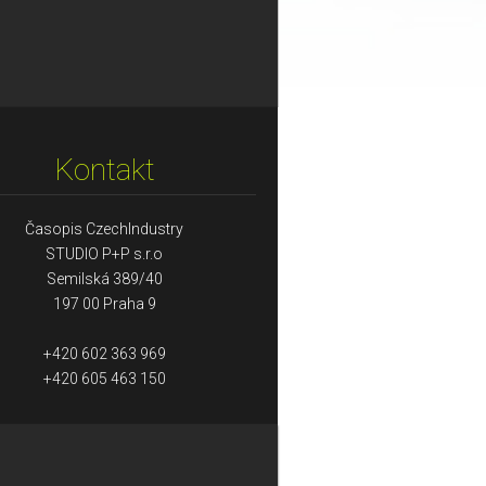
Kontakt
Časopis CzechIndustry
STUDIO P+P s.r.o
Semilská 389/40
197 00 Praha 9
+420 602 363 969
+420 605 463 150