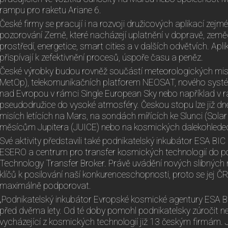
rampu pro raketu Ariane 6.
České firmy se pracují i na rozvoji družicových aplikací zej
pozorování Země, které nacházejí uplatnění v dopravě, zemědě
prostředí, energetice, smart cities a v dalších odvětvích. Apl
přispívají k zefektivnění procesů, úspoře času a peněz.
České výrobky budou rovněž součástí meteorologických mis
MetOp), telekomunikačních platforem NEOSAT, nového systém
nad Evropou v rámci Single European Sky nebo například v rá
pseudodružice do vysoké atmosféry. Českou stopu lze již dn
misích letících na Mars, na sondách mířících ke Slunci (Solar 
měsícům Jupitera (JUICE) nebo na kosmických dalekohled
Své aktivity představili také podnikatelský inkubátor ESA BI
ESERO a centrum pro transfer kosmických technologií do p
Technology Transfer Broker. Právě uvádění nových slibných 
klíčů k posilování naší konkurenceschopnosti, proto se jej ČR
maximálně podporovat.
„Podnikatelský inkubátor Evropské kosmické agentury ESA BIC
před dvěma lety. Od té doby pomohl podnikatelsky zúročit 
vycházející z kosmických technologií již 13 českým firmám. Je