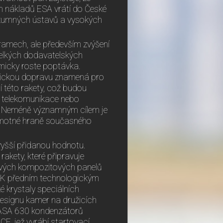
h nákladů ESA vrátí do České
ýzkumných ústavů a vysokých
ramech, ale především zvýšení
velkých dodavatelských
micky roste poptávka.
smickou dopravu znamená pro
í této rakety, což budou
vé telekomunikace nebo
m. Neméně významným cílem je
samotné hraně současného
vyšší přidanou hodnotu.
akety, které připravuje
čových kompozitových panelů
. K předním technologickým
é krystaly speciálních
designu kamer na družicích
NASA 630 kondenzátorů
CE, jež vyrábí startovací