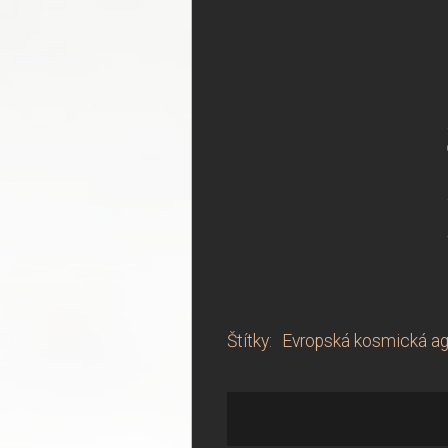
Štítky
:
Evropská kosmická ag