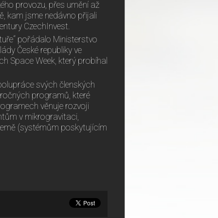
ckého provozu, přes umění až
ně, kam jsme nedávno přijali
agentury CzechInvest.
tuře“ pořádalo Ministerstvo
lády České republiky ve
ch Space Week, který probíhal
spolupráce svých členských
náročných programů, které
rogramech věnuje rozvoji
tům v mikrogravitaci,
 Země (systémům poskytujícím