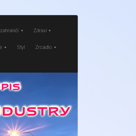
zahraničí
Zdraví
ce
Styl
Zrcadlo