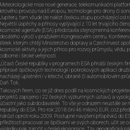
Meteorologické mise nové generace, telekomunikační platfor
letového provozu nad Evropou, technologie pro drony či sond
Jupiteru, tam všude lze nalézt českou stupu pocházející od 
Největší úspěchy a přínosy vyplývající z 10 let trvajícího čle
kosmické agentuře (ESA) představila stejnojmenná konferenc
desátého výročí v pražském Kongresovém centru. Konferenc
Week, kterým chtějí Ministerstvo dopravy a CzechInvest spolu 
kosmické aktivity a jejich přínos pro rozvoj průmyslu, vědu, 
odborné i široké veřejnosti.
„Účast České republiky v programech ESA přináší českým firm
přípravě špičkových technologií i pokrokových aplikací druž
nacházejí uplatnění i v letectví, obraně či automobilovém prů
Daň Ťok.
Takových firem, co se již dnes podílí na kosmických projektec
projektů zapojeno i 22 českých výzkumných ústavů a vysokých
účastní jako subdodavatelé. To vše je odrazem neustále se 
republiky do ESA. Pro rok 2018 činí 46 milionů EUR, což př
nárůst oproti roku 2009. Postupné navýšení příspěvků do E
příležitostí pracovat se špičkami ve svých oborech, učit se od
výsledky pak zúročit v české ekonomice. Tzv. geografická náv