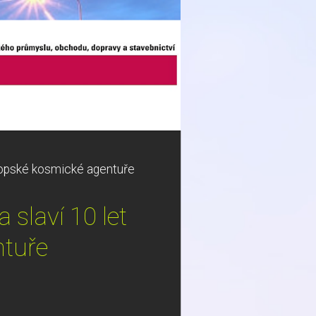
vropské kosmické agentuře
 slaví 10 let
ntuře