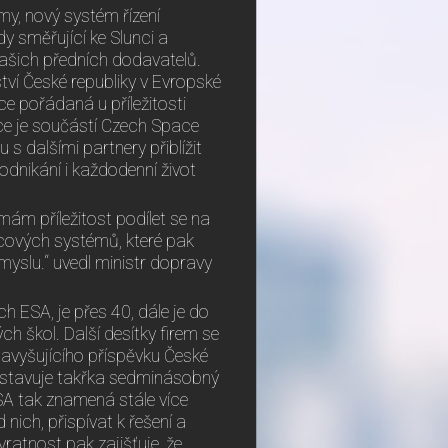
my, nový systém řízení
y směřující ke Slunci a
našich předních dodavatelů.
nství České republiky v Evropské
e pořádaná u příležitosti
e je součástí Czech Space
s dalšími partnery přiblížit
podnikání i každodenní život
ám příležitost podílet se na
icových systémů, které pak
myslu.“ uvedl ministr dopravy
h ESA, je přes 40, dále je do
 škol. Další desítky firem se
navyšujícího příspěvku České
edstavuje takřka sedminásobný
SA tak znamená stále více
 nich, přispívat k řešení a
ratnost pak zajišťuje, že