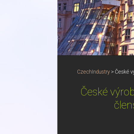
CzechIndustry
>
České vý
České výrobk
člen