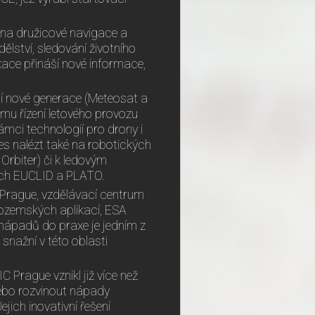
ména družicové navigace a
lství, sledování životního
ikace přináší nové informace,
í nové generace (Meteosat a
u řízení letového provozu
mci technologií pro drony i
es nalézt také na robotických
Orbiter) či k ledovým
ech EUCLID a PLATO.
C Prague, vzdělávací centrum
ozemských aplikací, ESA
nápadů do praxe je jedním z
 snažní v této oblasti
 Prague vznikl již více než
nebo rozvinout nápady
jich inovativní řešení