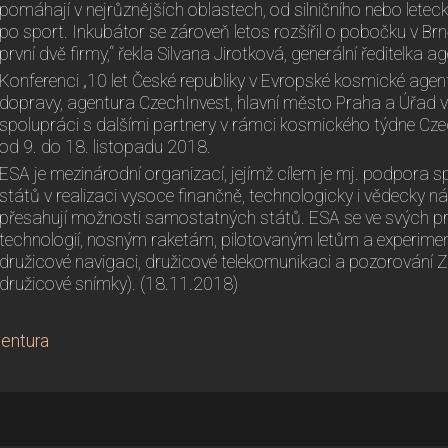
pomáhají v nejrůznějších oblastech, od silničního nebo lete
po sport. Inkubátor se zároveň letos rozšířil o pobočku v Br
první dvě firmy,“ řekla Silvana Jirotková, generální ředitelka 
Konferenci „10 let České republiky v Evropské kosmické agen
dopravy, agentura CzechInvest, hlavní město Praha a Úřad v
spolupráci s dalšími partnery v rámci kosmického týdne Cze
od 9. do 18. listopadu 2018.
ESA je mezinárodní organizací, jejímž cílem je mj. podpora 
států v realizaci vysoce finančně, technologicky i vědecky 
přesahují možnosti samostatných států. ESA se ve svých p
technologií, nosným raketám, pilotovaným letům a experimen
družicové navigaci, družicové telekomunikaci a pozorování
družicové snímky). (18.11.2018)
entura