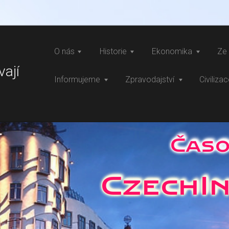
O nás
Historie
Ekonomika
Ze 
vají
Informujeme
Zpravodajství
Civiliza