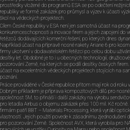
prostředky vložené do programů ESA se po odečtení režijníc
republiky ve formě zakázek pro průmysl a výzev k účasti v
škol na vědeckých projektech.
Cílem České republiky v ESA není jen samotná účast na prog
konkurenceschopnosti a inovace firem a jejich zapojení do 
řetězců dodávajících komerční řešení, po kterých dnes dyna
Například účast na přípravě nosné rakety Ariane 6 pro ko
firmy ukotvení v dodavatelském řetězci po celou dobu užíván
desítky let. Obdobné je to i u obecných technologií, družico
pozorování Země, na kterých se podílí desítky českých fire
účast na excelentních vědeckých projektech stojících na 
poznání.
Práce prováděné v České republice přitom mají rok od roku 
Dobrým příkladem je příprava kompozitových dílů pro nosné r
společnost 5M, to přináší i další zakázky na výrobu sendvi
pro letadla Airbus o objemu zakázek přes 100 mil. Kč ročně
firmám patří BBT – Materials Processing, která vyrábí optick
vlastností. Jejich použití povede k zásadnímu zjednodušení 
pro pozorování Země. Společnost AVX, která vyrobila pro 
pracujících ve vozítku Curiosity na Marsu nebo společnost M