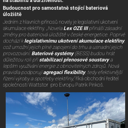
na stabilitu a udržitelnost.
Budoucnost pro samostatně stojící bateriová
úložiště
Jedním z hlavních přínosů novely je legislativní ukotvení
akumulace elektřiny. „
Novela
Lex OZE III
přináší zásadní
změny pro bateriová úložiště v české energetice. Poprvé
dochází k
legislativnímu ukotvení akumulace elektřiny
,
což umožní jejich plné zapojení do trhu a usnadní jejich
provozování.
Bateriové systémy
(BESS) budou hrát
důležitou roli při
stabilizaci přenosové soustavy
a
lepším využívání energie z obnovitelných zdrojů. Nová
pravidla podporují
agregaci flexibility
, tedy efektivnější
řízení výroby a spotřeby elektřiny,“
říká obchodní ředitel
společnosti Wattstor pro Evropu Patrik Pinkoš.