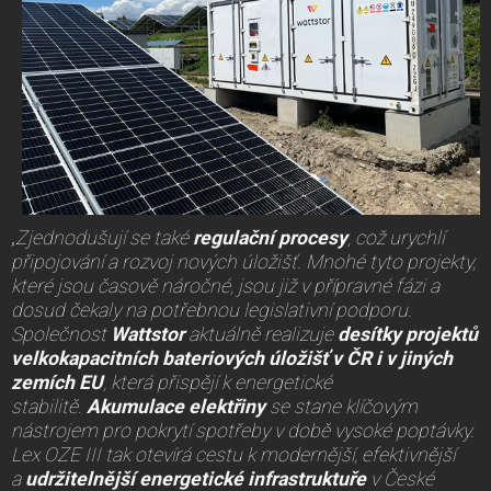
„
Zjednodušují se také
regulační procesy
, což urychlí
připojování a rozvoj nových úložišť. Mnohé tyto projekty,
které jsou časově náročné, jsou již v přípravné fázi a
dosud čekaly na potřebnou legislativní podporu.
Společnost
Wattstor
aktuálně realizuje
desítky projektů
velkokapacitních bateriových úložišť v ČR i v jiných
zemích EU
, která přispějí k energetické
stabilitě.
Akumulace elektřiny
se stane klíčovým
nástrojem pro pokrytí spotřeby v době vysoké poptávky.
Lex OZE III tak otevírá cestu k modernější, efektivnější
a
udržitelnější energetické infrastruktuře
v České