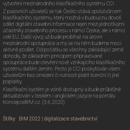
vytvoření mezinárodního klasifikačního systému CCI.
Z pasivních uživatelů se tak Česko stává spolutvůrcem
klasifikačního systému, který možná v budoucnu dovolí
sdílet digitální stavební informace nejen mezi jednotlivými
účastníky stavebního procesu v rámci Česka, ale v rámci
celé EU. Další vývoj už bude probíhat na úrovní
mezinárodní spolupráce a my se na něm budeme moci
aktivně podílet. Od počátku se všechny zakládající země
dohodly, že základním principem připravované
spolupráce bude otevření nově vznikajícího klasifikačního
systému dalším zemím. Proto je CCI poskytován všem
uživatelům bez omezení či nutnosti platit licenční či jiné
poplatky.
Klasifikační systém je volně dostupný a bude průběžně
aktualizován v českém i anglickém jazyce na portálu
KoncepceBIM.cz. (3.6.2020)
Štítky
:
BIM 2022
|
digitalizace stavebnictví