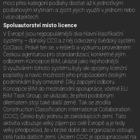
moci přes kategorii podlahy dostat až k jednotlivým
podlahovým krytinám a zjistit jejich využití v jednom nebo
i více objektech.
Spoluautorství místo licence
V Evropě jsou nejpopulárnější dva hlavní klasifikační
systémy – dánský CCS a z něj odvozený švédský systém
CoClass. Právě ten se, v rešerši a výzkumu provedeném
Českou agenturou pro standardizaci, konkrétně jejím
odborem Koncepce BIM, ukázal jako nejvhodnější.
S využíváním tohoto systému byly ale spojeny licenční
poplatky a navíc možnosti jeho přizpůsobení českým
podmínkám byly omezené. Díky zapojení odboru
Koncepce BIM do mezinárodní spolupráce, včetně EU
BIM Task Group, se ukázalo, že před podobným
dilematem stojí také další země. Tak se zrodila
Construction Classification International Collaboration
(CCIC), Česko bylo jednou ze zakládajících zemí. Tato
aktivita vzbuzuje velký zájem po celé Evropě a je tedy
velký předpoklad, že v brzké době do organizace vstoupí
celá řada dalších zemí. Úkolem CCIC je spolupracovat na