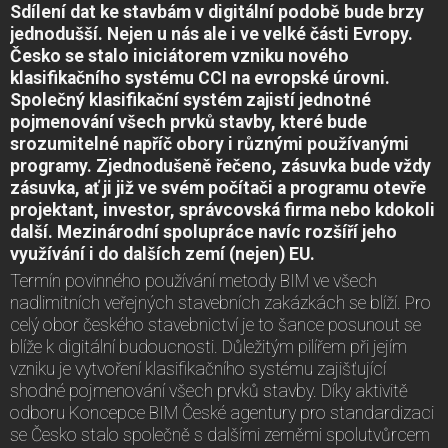
Sdílení dat ke stavbám v digitální podobě bude brzy
jednodušší. Nejen u nás ale i ve velké části Evropy.
Česko se stalo iniciátorem vzniku nového
klasifikačního systému CCI na evropské úrovni.
Společný klasifikační systém zajistí jednotné
pojmenování všech prvků stavby, které bude
srozumitelné napříč obory i různými používanými
programy. Zjednodušeně řečeno, zásuvka bude vždy
zásuvka, ať ji již ve svém počítači a programu otevře
projektant, investor, správcovská firma nebo kdokoli
další. Mezinárodní spolupráce navíc rozšíří jeho
využívání i do dalších zemí (nejen) EU.
Termín povinného používání metody BIM ve všech
nadlimitních veřejných stavebních zakázkách se blíží. Pro
celý obor českého stavebnictví je to šance posunout se
blíže k digitální budoucnosti. Důležitým pilířem při jejím
vzniku je vytvoření klasifikačního systému zajišťující
shodné pojmenování všech prvků stavby. Díky aktivitě
odboru Koncepce BIM České agentury pro standardizaci
se Česko stalo společně s dalšími zeměmi spolutvůrcem