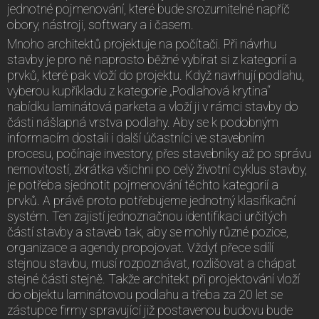
jednotné pojmenování, které bude srozumitelné napříč
obory, nástroji, softwary a i časem.
Mnoho architektů projektuje na počítači. Při návrhu
stavby je pro ně naprosto běžné vybírat si z kategorií a
prvků, které pak vloží do projektu. Když navrhují podlahu,
vyberou kupříkladu z kategorie „Podlahová krytina“
nabídku laminátová parketa a vloží ji v rámci stavby do
části nášlapná vrstva podlahy. Aby se k podobným
informacím dostali i další účastníci ve stavebním
procesu, počínaje investory, přes stavebníky až po správu
nemovitostí, zkrátka všichni po celý životní cyklus stavby,
je potřeba sjednotit pojmenování těchto kategorií a
prvků. A právě proto potřebujeme jednotný klasifikační
systém. Ten zajistí jednoznačnou identifikaci určitých
částí stavby a staveb tak, aby se mohly různé pozice,
organizace a agendy propojovat. Vždyť přece sdílí
stejnou stavbu, musí rozpoznávat, rozlišovat a chápat
stejné části stejně. Takže architekt při projektování vloží
do objektu laminátovou podlahu a třeba za 20 let se
zástupce firmy spravující již postavenou budovu bude