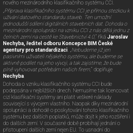
nového mezinárodního klasifikačního systému CCI.
„
Příprava klasifikačního systému CCI je přímou stezkou k
užívání datového standardu staveb. Ten umožní
jednodušší sdílení digitálních stavebních dat. Dohoda o
mezinárodní spolupráci na vzniku CCI z nás dělá jednu z
čelních zemí na cestě ke Stavebnictví 4.0,
“ říká
Jaroslav
Nechyba, ředitel odboru Koncepce BIM České
agentury pro standardizaci
. „
Nebudeme již jen
pasivními uživateli nějakého systému, ale budeme se
aktivně podílet na jeho vývoji, a tak zajistíme, že bude
plně vyhovovat potřebám našich firem,
“ doplňuje
Nechyba
.
Dohoda o vzniku klasifikačního systému CCI bude
podepsána v nejbližších dnech. Nemusíme tak licencovat
cizí klasifikační systémy ani platit veškeré náklady
související s vývojem vlastního. Naopak díky mezinárodní
spolupráci a dohodě o poskytování tohoto klasifikačního
systému bez dalších poplatků, může dojít k jeho rozšíření i
do dalších zemí. V současné době probíhají jednání o
přistoupení dalších zemí nejen EU. To usnadní do