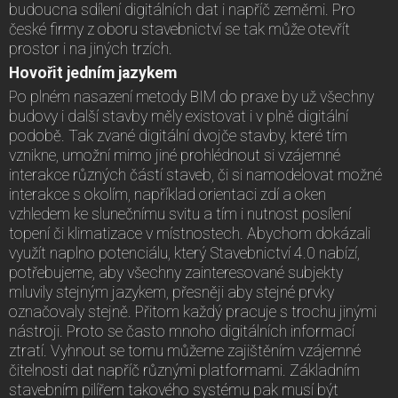
budoucna sdílení digitálních dat i napříč zeměmi. Pro
české firmy z oboru stavebnictví se tak může otevřít
prostor i na jiných trzích.
Hovořit jedním jazykem
Po plném nasazení metody BIM do praxe by už všechny
budovy i další stavby měly existovat i v plně digitální
podobě. Tak zvané digitální dvojče stavby, které tím
vznikne, umožní mimo jiné prohlédnout si vzájemné
interakce různých částí staveb, či si namodelovat možné
interakce s okolím, například orientaci zdí a oken
vzhledem ke slunečnímu svitu a tím i nutnost posílení
topení či klimatizace v místnostech. Abychom dokázali
využít naplno potenciálu, který Stavebnictví 4.0 nabízí,
potřebujeme, aby všechny zainteresované subjekty
mluvily stejným jazykem, přesněji aby stejné prvky
označovaly stejně. Přitom každý pracuje s trochu jinými
nástroji. Proto se často mnoho digitálních informací
ztratí. Vyhnout se tomu můžeme zajištěním vzájemné
čitelnosti dat napříč různými platformami. Základním
stavebním pilířem takového systému pak musí být