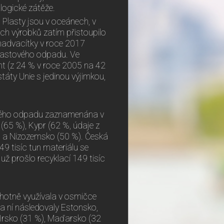
logické zátěže.
 Plasty jsou v oceánech, v
vých výrobků zatím přistoupilo
smadvacítky v roce 2017
plastového odpadu. Ve
nt (z 24 % v roce 2005 na 42
táty Unie s jedinou výjimkou,
ového odpadu zaznamenána v
 (65 %), Kypr (62 %, údaje z
%) a Nizozemsko (50 %). Česká
9 tisíc tun materiálu se
už prošlo recyklací 149 tisíc
hotně využívala v osmičce
za ní následovaly Estonsko,
 Irsko (31 %), Maďarsko (32