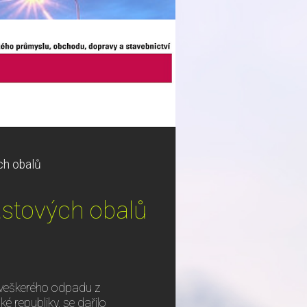
ch obalů
lastových obalů
% veškerého odpadu z
 republiky, se dařilo