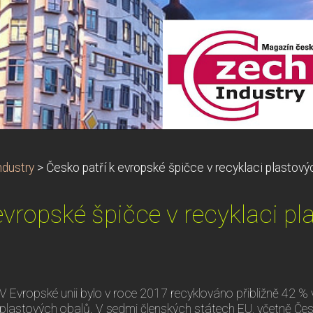
dustry
>
Česko patří k evropské špičce v recyklaci plastový
evropské špičce v recyklaci p
V Evropské unii bylo v roce 2017 recyklováno přibližně 42 
plastových obalů. V sedmi členských státech EU, včetně České