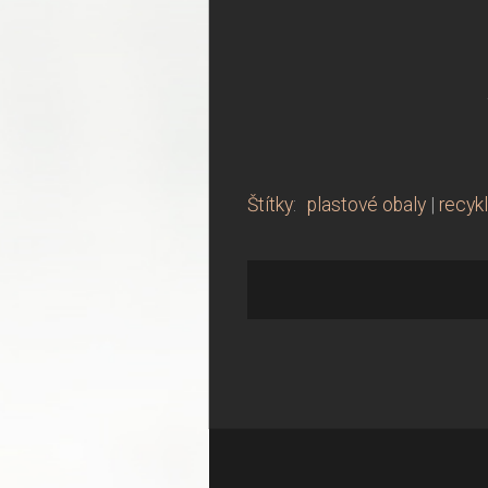
Štítky
:
plastové obaly
|
recyk