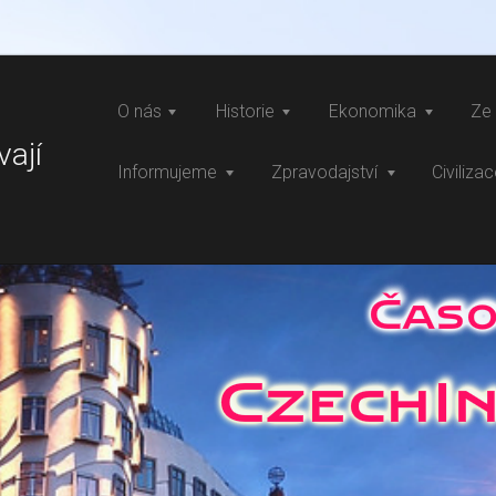
O nás
Historie
Ekonomika
Ze 
vají
Informujeme
Zpravodajství
Civiliza