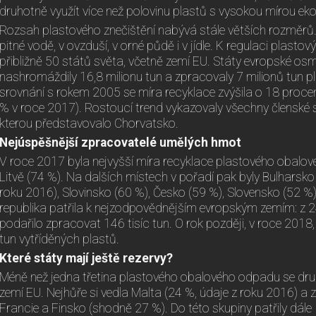
druhotně využít více než polovinu plastů s vysokou mírou eko
Rozsah plastového znečištění nabývá stále větších rozměrů.
pitné vodě, v ovzduší, v orné půdě i v jídle. K regulaci plasto
přibližně 50 států světa, včetně zemí EU. Státy evropské o
nashromáždily 16,8 milionu tun a zpracovaly 7 milionů tun 
srovnání s rokem 2005 se míra recyklace zvýšila o 18 proce
% v roce 2017). Rostoucí trend vykazovaly všechny členské s
kterou představovalo Chorvatsko.
Nejúspěšnější zpracovatelé umělých hmot
V roce 2017 byla nejvyšší míra recyklace plastového obal
Litvě (74 %). Na dalších místech v pořadí pak byly Bulharsko
roku 2016), Slovinsko (60 %), Česko (59 %), Slovensko (52 
republika patřila k nejzodpovědnějším evropským zemím: z 24
podařilo zpracovat 146 tisíc tun. O rok později, v roce 2018, 
tun vytříděných plastů.
Které státy mají ještě rezervy?
Méně než jedna třetina plastového obalového odpadu se dru
zemí EU. Nejhůře si vedla Malta (24 %, údaje z roku 2016) a 
Francie a Finsko (shodně 27 %). Do této skupiny patřily dále