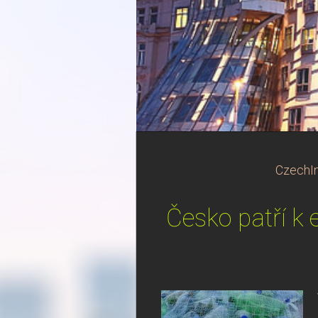
CzechIn
Česko patří k 