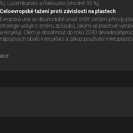
%), Lucembursko a Rakousko (shodně 33 %).
Celoevropské tažení proti závislosti na plastech
Evropská unie se dlouhodobě snaží snížit zatížení přírody
strategie usiluje o změnu způsobů, jakými se plastové výrobky 
a recyklují. Cílem je dosáhnout do roku 2030 devadesátipro
nápojových obalů k recyklaci a zákaz používání mikroplastů
lace