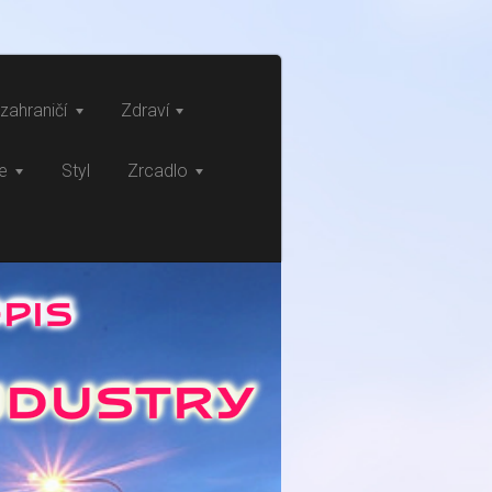
zahraničí
Zdraví
ce
Styl
Zrcadlo