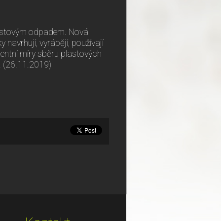
 plastovým odpadem. Nová
navrhují, vyrábějí, používají
centní míry sběru plastových
. (26.11.2019)