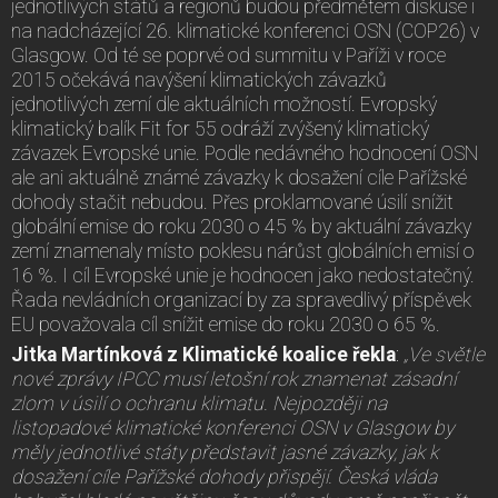
jednotlivých států a regionů budou předmětem diskuse i
na nadcházející 26. klimatické konferenci OSN (COP26) v
Glasgow. Od té se poprvé od summitu v Paříži v roce
2015 očekává navýšení klimatických závazků
jednotlivých zemí dle aktuálních možností. Evropský
klimatický balík Fit for 55 odráží zvýšený klimatický
závazek Evropské unie. Podle nedávného hodnocení OSN
ale ani aktuálně známé závazky k dosažení cíle Pařížské
dohody stačit nebudou. Přes proklamované úsilí snížit
globální emise do roku 2030 o 45 % by aktuální závazky
zemí znamenaly místo poklesu nárůst globálních emisí o
16 %. I cíl Evropské unie je hodnocen jako nedostatečný.
Řada nevládních organizací by za spravedlivý příspěvek
EU považovala cíl snížit emise do roku 2030 o 65 %.
Jitka Martínková z Klimatické koalice řekla
:
„Ve světle
nové zprávy IPCC musí letošní rok znamenat zásadní
zlom v úsilí o ochranu klimatu. Nejpozději na
listopadové klimatické konferenci OSN v Glasgow by
měly jednotlivé státy představit jasné závazky, jak k
dosažení cíle Pařížské dohody přispějí. Česká vláda