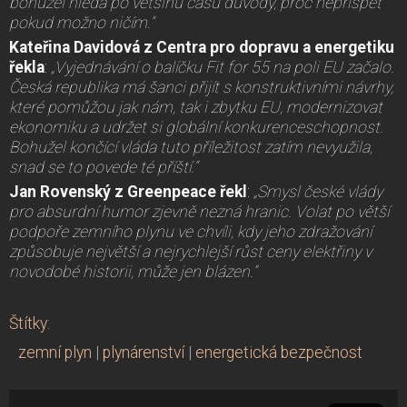
bohužel hledá po většinu času důvody, proč nepřispět
pokud možno ničím.“
Kateřina Davidová z Centra pro dopravu a energetiku
řekla
:
„Vyjednávání o balíčku Fit for 55 na poli EU začalo.
Česká republika má šanci přijít s konstruktivními návrhy,
které pomůžou jak nám, tak i zbytku EU, modernizovat
ekonomiku a udržet si globální konkurenceschopnost.
Bohužel končící vláda tuto příležitost zatím nevyužila,
snad se to povede té příští.“
Jan Rovenský z Greenpeace řekl
:
„Smysl české vlády
pro absurdní humor zjevně nezná hranic. Volat po větší
podpoře zemního plynu ve chvíli, kdy jeho zdražování
způsobuje největší a nejrychlejší růst ceny elektřiny v
novodobé historii, může jen blázen.”
Štítky
:
zemní plyn
|
plynárenství
|
energetická bezpečnost