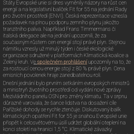
Státy Evropské unie si dnes vyměnily názory na růst cen
energií a na legislativní balíček Fit for 55 na jednání Rady
pro životní prostředí (ENVI). Česká reprezentace vznesla
požadavek na plnou podporu zemního plynu jakožto
tranzitního paliva. Například Frans Timmermans či
italská delegace ale na jednání upozornili, že za
současným růstem cen energií stojí právě plyn. Stejnou
námitku vznesly už minulý týden i české ekologické
organizace sdružené v platformách Klimatická koalice a
Zelený kruh. V
e
společném prohlášení
upozornily na to, že
za rostoucí cenou energie stojí z 80 % právě plyn. Cena
emisních povolenek hraje zanedbatelnou roli.
Dnešní jednání bylo prvním setkáním evropských ministrů
a ministryň životního prostředí od vydání nové zprávy
Mezivládního panelu OSN pro změny klimatu. Ta v srpnu
důrazně varovala, že šance lidstva na dosažení cíle
Pařížské dohody se rychle ztenčuje. Diskutovaný balík
klimatických opatření Fit for 55 je snahou Evropské unie
přispět k celosvětovému úsilí udržet globální oteplení na
konci století na hranici 1,5 °C. Klimatické závazky