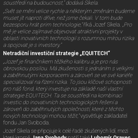
soustředí na budoucnost,“ dodává Síkela.
„Svět se mění velice rychle a některým změnám budeme
muset jít naproti dříve, než jsme čekali. V tom bude
bezesporu hrát prim technologie,“
říká Jozef Síkela.
„Pro
mě je velice zajímavé objevovat atraktivní projekty v
oblasti inovativních technologií s rozumnou mírou rizika
a spojovat je s investory.“
Netradiční investiční strategie „EQUITECH“
„Jozef je finančníkem těžkého kalibru a je pro nás
obrovskou posilou. Má zkušenosti s jednáním s velkými
a zaběhnutými korporacemi a zároveň se ve své kariéře
specializoval na řízení rizika. To jsou klíčové schopnosti
pro náš fond, který investuje na základě naší vlastní
strategie EQUITECH. Ta se soustředí na kombinaci
investic do inovativních technologických řešení a
zároveň do zaběhnutých společností, které z těchto
nových technologií mohou těžit,“
vysvětluje zakladatel
fondu Jan Svoboda.
Jozef Síkela se připojuje k celé řadě zkušených lidí, mezi
které kromě
Jana Svobody
patří také
Lubomír Oravec