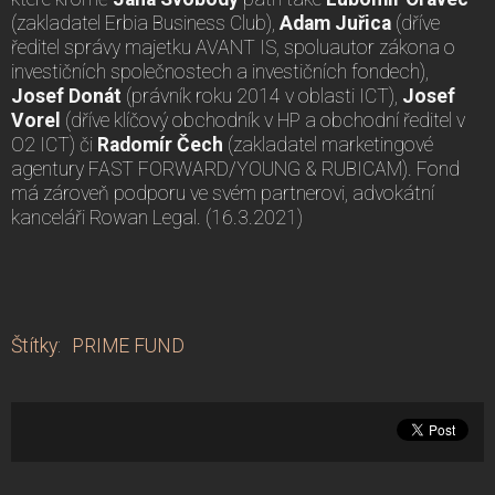
(zakladatel Erbia Business Club),
Adam Juřica
(dříve
ředitel správy majetku AVANT IS, spoluautor zákona o
investičních společnostech a investičních fondech),
Josef Donát
(právník roku 2014 v oblasti ICT),
Josef
Vorel
(dříve klíčový obchodník v HP a obchodní ředitel v
O2 ICT) či
Radomír Čech
(zakladatel marketingové
agentury FAST FORWARD/YOUNG & RUBICAM). Fond
má zároveň podporu ve svém partnerovi, advokátní
kanceláři Rowan Legal. (16.3.2021)
Štítky
:
PRIME FUND