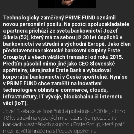
Technologicky zaměřený PRIME FUND oznámil
novou personální posilu. Na pozici spoluzakladatele
a partnera přichází ze světa bankovnictví Jozef
Síkela (53), který má za sebou již 30 let úspěchů v
bankovnictví ve střední a východní Evropě. Jako člen
představenstva rakouské bankovní skupiny Erste
Group byl u všech větších transakcí od roku 2015.
Předtím působil mimo jiné jako CEO Slovenské
spořitelny, ukrajinské Erste Bank a vybudoval
korporátní bankovnictví v České spořitelně. Nyní se
v PRIME FUND chce zaměřit na inovativní
technologie v oblasti e-commerce, cloudu,
infrastruktury, IT vývoje, blockchainu či internetu
věcí (IoT).
Jozef Síkela se ve finančnictví pohybuje už 30 let, z toho
18 let strávil na vysokých manažerských pozicích v
bankách vlastněných skupinou Erste Group, která patří
mezi největší hráče na středoevropském a