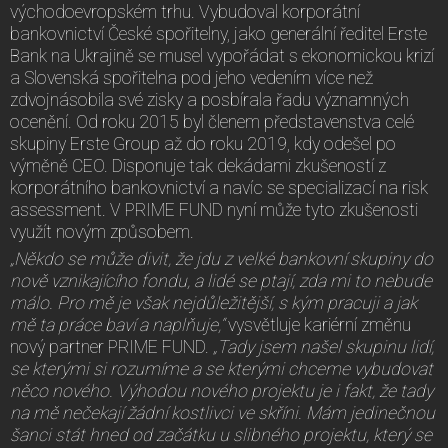
východoevropském trhu. Vybudoval korporátní
bankovnictví České spořitelny, jako generální ředitel Erste
Bank na Ukrajině se musel vypořádat s ekonomickou krizí
a Slovenská spořitelna pod jeho vedením více než
zdvojnásobila své zisky a posbírala řadu významných
ocenění. Od roku 2015 byl členem představenstva celé
skupiny Erste Group až do roku 2019, kdy odešel po
výměně CEO. Disponuje tak dekádami zkušeností z
korporátního bankovnictví a navíc se specializací na risk
assessment. V PRIME FUND nyní může tyto zkušenosti
využít novým způsobem.
„Někdo se může divit, že jdu z velké bankovní skupiny do
nově vznikajícího fondu, a lidé se ptají, zda mi to nebude
málo. Pro mě je však nejdůležitější, s kým pracuji a jak
mě ta práce baví a naplňuje,“
vysvětluje kariérní změnu
nový partner PRIME FUND.
„Tady jsem našel skupinu lidí,
se kterými si rozumíme a se kterými chceme vybudovat
něco nového. Výhodou nového projektu je i fakt, že tady
na mě nečekají žádní kostlivci ve skříni. Mám jedinečnou
šanci stát hned od začátku u slibného projektu, který se