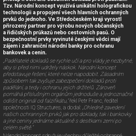
Tzv. Národní koncept využívá unikátní holografickou
technologii a propojení všech hlavních ochranných
prvků do jednoho. Ve Středočeském kraji vyrostl
přirozený partner pro výrobu nových občanských
a řidičských průkazů nebo cestovních pasů. O
bezpečnostní prvky vyvinuté českými vědci mají
zájem i zahraniční národní banky pro ochranu
bankovek a cenin.
„Padělatelé dokladů se rychle učí a pro vlády je nezbytné,
aby si před nimi udržely náskok. Národní koncept
představuje řešení, které nelze napodobit. Zásadním
způsobem tak zvyšuje zabezpečení dokladů proti
padělání, a tedy i ochranu jejich držitelů. Zároveň
pomáhá příslušným orgánům jednoduše a jednoznačně
odlišit originál od falzifikátu,“
řekl Petr Franc, ředitel
společnosti IQ Structures, a dodal:
„Ohledně zavedení
našich ochranných prvků jak pro doklady, tak i bankovky
a jiné ceniny jednáme aktuálně s desítkami zemí po
celém světě.“
Národní koncept sdružuje všechny důležité ochranné