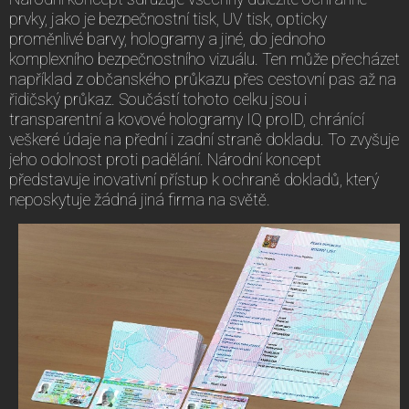
prvky, jako je bezpečnostní tisk, UV tisk, opticky
proměnlivé barvy, hologramy a jiné, do jednoho
komplexního bezpečnostního vizuálu. Ten může přecházet
například z občanského průkazu přes cestovní pas až na
řidičský průkaz. Součástí tohoto celku jsou i
transparentní a kovové hologramy IQ proID, chránící
veškeré údaje na přední i zadní straně dokladu. To zvyšuje
jeho odolnost proti padělání. Národní koncept
představuje inovativní přístup k ochraně dokladů, který
neposkytuje žádná jiná firma na světě.