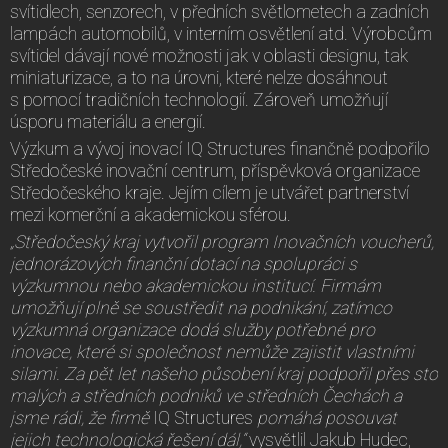
svítidlech, senzorech, v předních světlometech a zadních
lampách automobilů, v interním osvětlení atd. Výrobcům
svítidel dávají nové možnosti jak v oblasti designu, tak
miniaturizace, a to na úrovni, které nelze dosáhnout
s pomocí tradičních technologií. Zároveň umožňují
úsporu materiálu a energií.
Výzkum a vývoj inovací IQ Structures finančně podpořilo
Středočeské inovační centrum, příspěvková organizace
Středočeského kraje. Jejím cílem je utvářet partnerství
mezi komerční a akademickou sférou.
„Středočeský kraj vytvořil program Inovačních voucherů,
jednorázových finanční dotací na spolupráci s
výzkumnou nebo akademickou institucí. Firmám
umožňují plně se soustředit na podnikání, zatímco
výzkumná organizace dodá služby potřebné pro
inovace, které si společnost nemůže zajistit vlastními
silami.
Za pět let našeho působení kraj podpořil přes sto
malých a středních podniků ve středních Čechách a
jsme rádi, že firmě
IQ Structures
pomáhá posouvat
jejich technologická řešení dál,
“
vysvětlil Jakub Hudec,