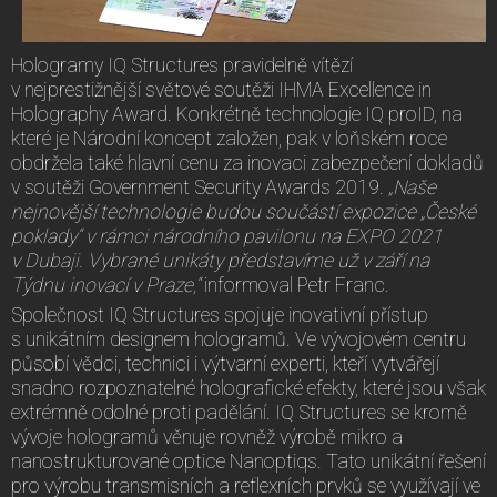
Hologramy IQ Structures pravidelně vítězí
v nejprestižnější světové soutěži IHMA Excellence in
Holography Award. Konkrétně technologie IQ proID, na
které je Národní koncept založen, pak v loňském roce
obdržela také hlavní cenu za inovaci zabezpečení dokladů
v soutěži Government Security Awards 2019.
„Naše
nejnovější technologie budou součástí expozice „České
poklady“ v rámci národního pavilonu na EXPO 2021
v Dubaji. Vybrané unikáty představíme už v září na
Týdnu inovací v Praze,“
informoval Petr Franc.
Společnost IQ Structures spojuje inovativní přístup
s unikátním designem hologramů. Ve vývojovém centru
působí vědci, technici i výtvarní experti, kteří vytvářejí
snadno rozpoznatelné holografické efekty, které jsou však
extrémně odolné proti padělání. IQ Structures se kromě
vývoje hologramů věnuje rovněž výrobě mikro a
nanostrukturované optice Nanoptiqs. Tato unikátní řešení
pro výrobu transmisních a reflexních prvků se využívají ve