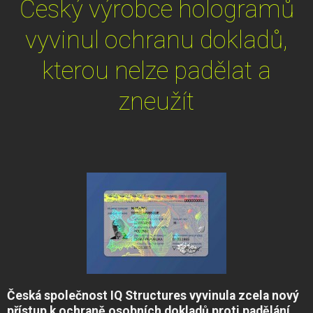
Český výrobce hologramů
vyvinul ochranu dokladů,
kterou nelze padělat a
zneužít
Česká společnost IQ Structures vyvinula zcela nový
přístup k ochraně osobních dokladů proti padělání.