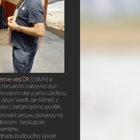
demie věd ČR
(ÚSMH) a
„Peruánští odborníci byli
hováním dat a jeho údržbou.
 obce,“
uvedl Jan Klimeš z
ci zařízení přímo podílel.
chování sesuvu získanou na
dnocení. Geologické
venteho.
odhadu budoucího vývoje