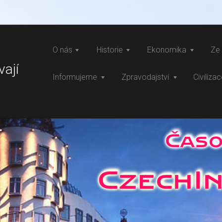
O nás
Historie
Ekonomika
Ze 
vají
Informujeme
Zpravodajství
Civiliza