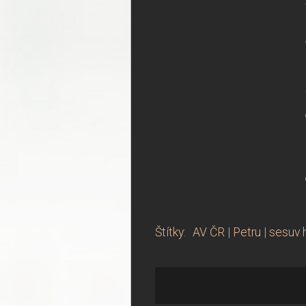
Štítky
:
AV ČR
|
Petru
|
sesuv 