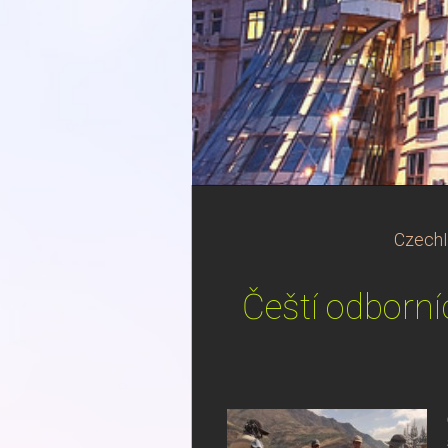
CzechI
Čeští odborní