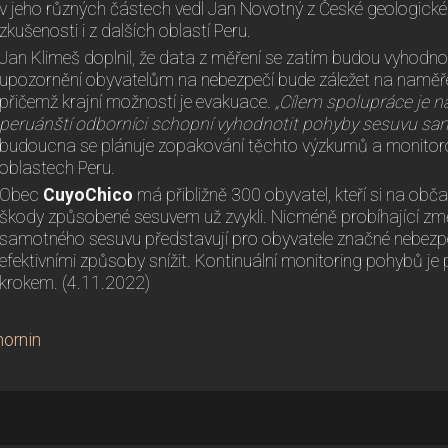
v jeho různých částech vedl Jan Novotný z České geologické
zkušenosti i z dalších oblastí Peru.
Jan Klimeš doplnil, že data z měření se zatím budou vyhod
upozornění obyvatelům na nebezpečí bude záležet na naměř
přičemž krajní možností je evakuace.
„Cílem spolupráce je naj
peruánští odborníci schopní vyhodnotit pohyby sesuvu sam
budoucna se plánuje zopakování těchto výzkumů a monitorov
oblastech Peru.
Obec
CuyoChico
má přibližně 300 obyvatel, kteří si na obča
škody způsobené sesuvem už zvykli. Nicméně probíhající zm
samotného sesuvu představují pro obyvatele značné nebezpeč
efektivními způsoby snížit. Kontinuální monitoring pohybů j
krokem. (4.11.2022)
hornin