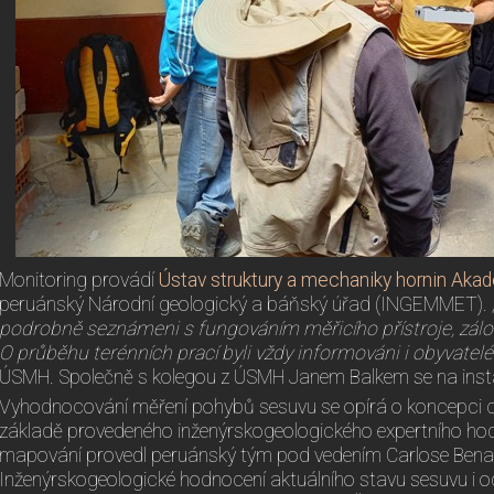
Monitoring provádí
Ústav struktury a mechaniky hornin Aka
peruánský Národní geologický a báňský úřad (INGEMMET).
podrobně seznámeni s fungováním měřicího přístroje, zálo
O průběhu terénních prací byli vždy informováni i obyvatelé
ÚSMH. Společně s kolegou z ÚSMH Janem Balkem se na instala
Vyhodnocování měření pohybů sesuvu se opírá o koncepci 
základě provedeného inženýrskogeologického expertního ho
mapování provedl peruánský tým pod vedením Carlose Bena
Inženýrskogeologické hodnocení aktuálního stavu sesuvu i 