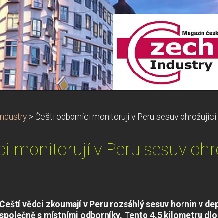
ndustry
>
Čeští odborníci monitorují v Peru sesuv ohrožující
ci monitorují v Peru sesuv ohro
Čeští vědci zkoumají v Peru rozsáhlý sesuv hornin v d
společně s místními odborníky. Tento 4,5 kilometru d