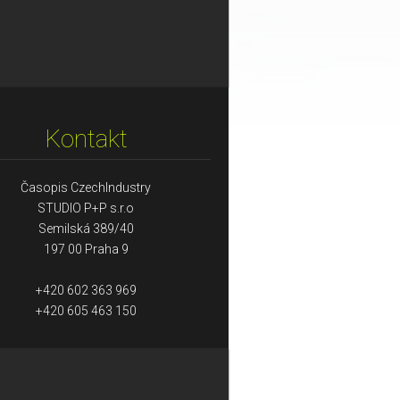
Kontakt
Časopis CzechIndustry
STUDIO P+P s.r.o
Semilská 389/40
197 00 Praha 9
+420 602 363 969
+420 605 463 150