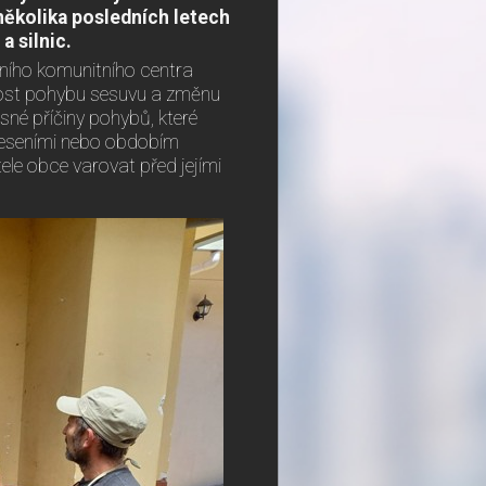
několika posledních letech
a silnic.
tního komunitního centra
chlost pohybu sesuvu a změnu
sné příčiny pohybů, které
eseními nebo obdobím
tele obce varovat před jejími