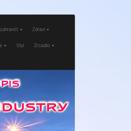
zahraničí
Zdraví
ce
Styl
Zrcadlo