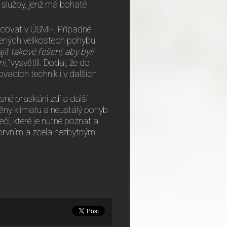
 služby, jenž má bohaté
nocovat v ÚSMH. Případné
ených velikostech pohybu,
ít takové řešení, aby byli
i,“
vysvětlil. Dodal, že do
acích technik i v dalších
sné praskání zdí a další
ěny klimatu a neustálý pohyb
í, které je nutné poznat a
e prvním a zcela nezbytným