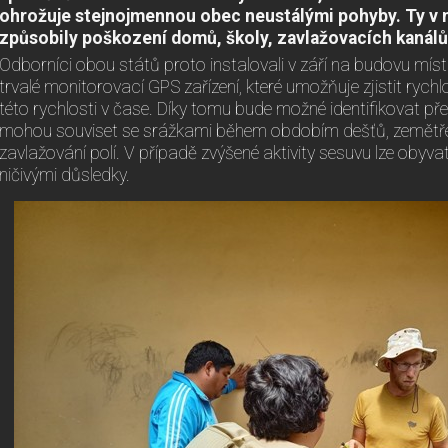
ohrožuje stejnojmennou obec neustálými pohyby. Ty v 
způsobily poškození domů, školy, zavlažovacích kanálů 
Odborníci obou států proto instalovali v září na budovu mís
trvalé monitorovací GPS zařízení, které umožňuje zjistit ry
této rychlosti v čase. Díky tomu bude možné identifikovat pře
mohou souviset se srážkami během obdobím dešťů, zemětř
zavlažování polí. V případě zvýšené aktivity sesuvu lze obyva
ničivými důsledky.