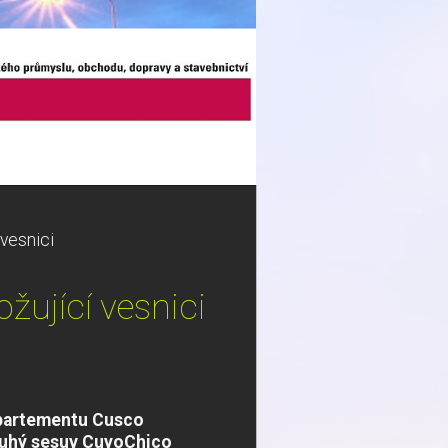
 vesnici
žující vesnici
epartementu Cusco
louhý sesuv CuyoChico