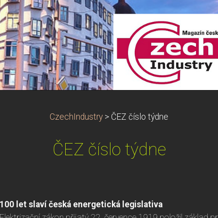
CzechIndustry
>
ČEZ číslo týdne
ČEZ číslo týdne
100 let slaví česká energetická legislativa
Elektrizační zákon přijatý 22. července 1919 položil základ pro