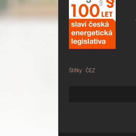
Štítky
:
ČEZ