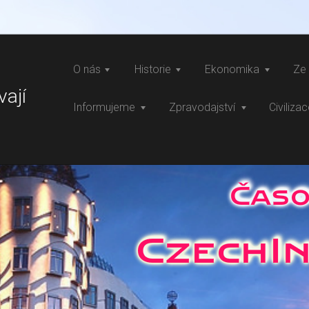
O nás
Historie
Ekonomika
Ze 
vají
Informujeme
Zpravodajství
Civiliza