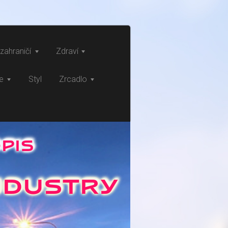
zahraničí
Zdraví
ce
Styl
Zrcadlo