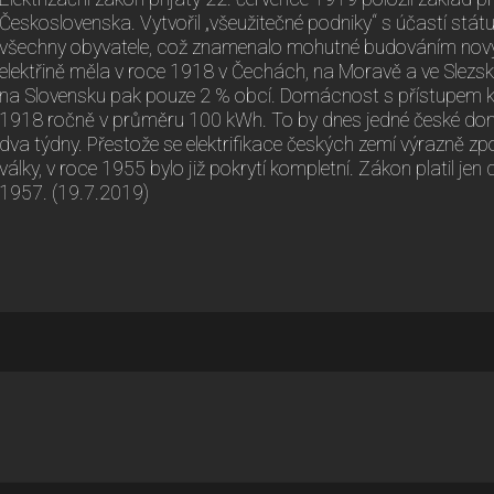
Československa. Vytvořil „všeužitečné podniky“ s účastí státu, 
všechny obyvatele, což znamenalo mohutné budováním nových 
elektřině měla v roce 1918 v Čechách, na Moravě a ve Slezsku
na Slovensku pak pouze 2 % obcí. Domácnost s přístupem k 
1918 ročně v průměru 100 kWh. To by dnes jedné české dom
dva týdny. Přestože se elektrifikace českých zemí výrazně z
války, v roce 1955 bylo již pokrytí kompletní. Zákon platil j
1957. (19.7.2019)