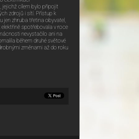
jejichž cílem bylo připojit
zdrojů i sítí. Přístup k
 jen zhruba třetina obyvatel,
elektřině spotřebovala v roce
ácnosti nevystačilo ani na
pomalila během druhé světové
en drobnými změnami až do roku